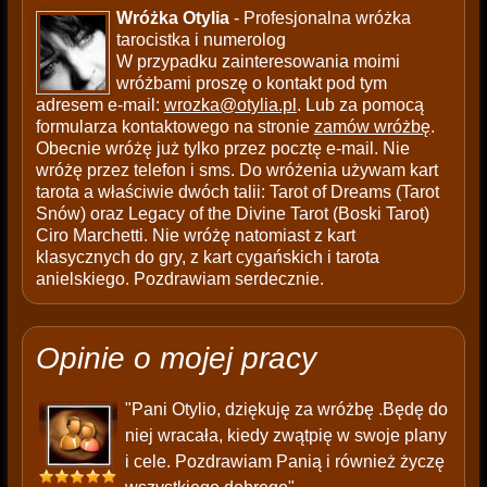
Wróżka Otylia
- Profesjonalna wróżka
tarocistka i numerolog
W przypadku zainteresowania moimi
wróżbami proszę o kontakt pod tym
adresem e-mail:
wrozka@otylia.pl
. Lub za pomocą
formularza kontaktowego na stronie
zamów wróżbę
.
Obecnie wróżę już tylko przez pocztę e-mail. Nie
wróżę przez telefon i sms. Do wróżenia używam kart
tarota a właściwie dwóch talii: Tarot of Dreams (Tarot
Snów) oraz Legacy of the Divine Tarot (Boski Tarot)
Ciro Marchetti. Nie wróżę natomiast z kart
klasycznych do gry, z kart cygańskich i tarota
anielskiego. Pozdrawiam serdecznie.
Opinie o mojej pracy
"Pani Otylio, dziękuję za wróżbę .Będę do
niej wracała, kiedy zwątpię w swoje plany
i cele. Pozdrawiam Panią i również życzę