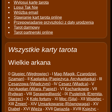
Wylosuj kartę tarota
Losuj Tak Nie
Wróżba email
Stawianie kart tarota online
Przepowiadanie przyszłości z daty urodzenia
Tarot darmowy
Tarot partnerski online
Wszystkie karty tarota
Wielkie arkana
0
Głupiec (Wędrowiec)
- I
Mag (Magik, Czarodziej,
Szaman)
- II
Kapłanka (Papieżyca, Arcykapłanka)
- III
Cesarzowa (Władczyni)
- IV
Cesarz (Władca)
- V
Arcykapłan (Wiara, Papież)
- VI
Kochankowie
- VII
Rydwan
- VIII
Sprawiedliwość
- IX
Pustelnik (Eremita,
Starzec)
- X
Koło fortuny
- XI
Moc (Siła)
- XII
Wisielec
-
XIII
Źmierć
- XIV
Umiarkowanie (Równowaga)
- XV
Diabeł
- XVI
Wieża
- XVII
Gwiazda
- XVIII
Księżyc
-