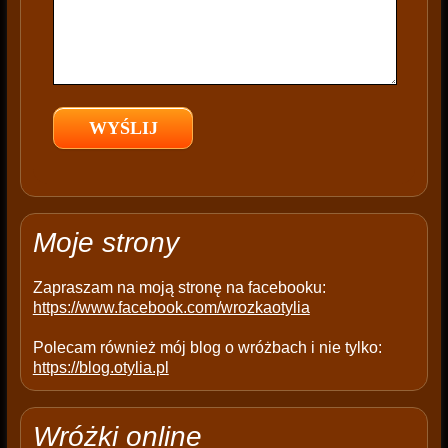
s
f
i
e
l
d
e
m
p
t
Moje strony
y
.
Zapraszam na moją stronę na facebooku:
https://www.facebook.com/wrozkaotylia
Polecam również mój blog o wróżbach i nie tylko:
https://blog.otylia.pl
Wróżki online