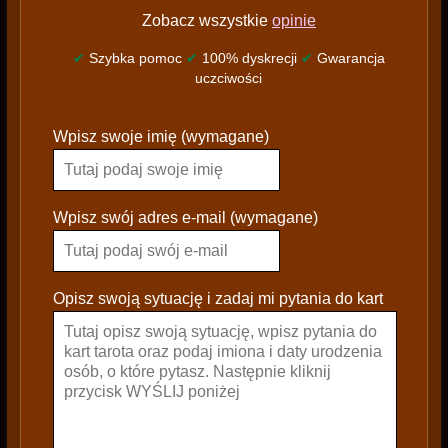
Zobacz wszystkie
opinie
✔
Szybka pomoc
✔
100% dyskrecji
✔
Gwarancja
uczciwości
P
Wpisz swoje imię (wymagane)
l
e
a
s
Wpisz swój adres e-mail (wymagane)
e
l
e
Opisz swoją sytuację i zadaj mi pytania do kart
a
v
e
t
h
i