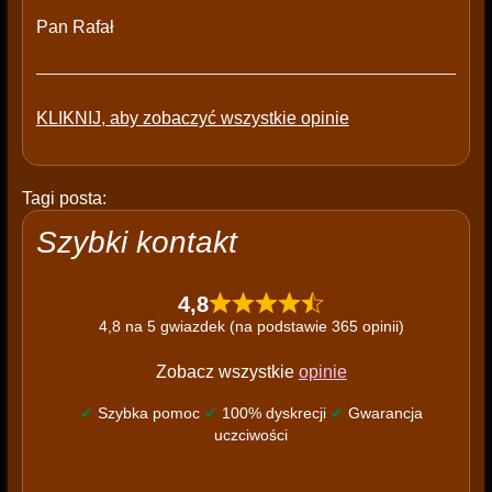
Pan Rafał
KLIKNIJ, aby zobaczyć wszystkie opinie
Tagi posta:
Szybki kontakt
4,8
4,8 na 5 gwiazdek (na podstawie 365 opinii)
Zobacz wszystkie
opinie
✔
Szybka pomoc
✔
100% dyskrecji
✔
Gwarancja
uczciwości
P