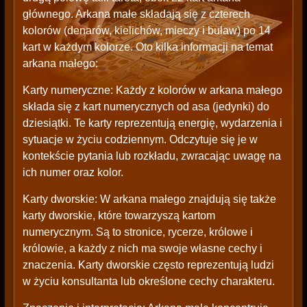
głównego. Arkana małe składają się z czterech
kolorów (denarów, kielichów, mieczy i buław) po 14
kart w każdym kolorze. Oto kilka informacji na temat
arkana małego:
Karty numeryczne: Każdy z kolorów w arkana małego
składa się z kart numerycznych od asa (jedynki) do
dziesiątki. Te karty reprezentują energię, wydarzenia i
sytuacje w życiu codziennym. Odczytuje się je w
kontekście pytania lub rozkładu, zwracając uwagę na
ich numer oraz kolor.
Karty dworskie: W arkana małego znajdują się także
karty dworskie, które towarzyszą kartom
numerycznym. Są to stronice, rycerze, królowe i
królowie, a każdy z nich ma swoje własne cechy i
znaczenia. Karty dworskie często reprezentują ludzi
w życiu konsultanta lub określone cechy charakteru.