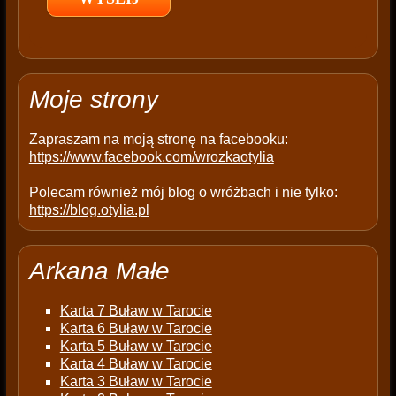
e
m
p
t
Moje strony
y
.
Zapraszam na moją stronę na facebooku:
https://www.facebook.com/wrozkaotylia
Polecam również mój blog o wróżbach i nie tylko:
https://blog.otylia.pl
Arkana Małe
Karta 7 Buław w Tarocie
Karta 6 Buław w Tarocie
Karta 5 Buław w Tarocie
Karta 4 Buław w Tarocie
Karta 3 Buław w Tarocie