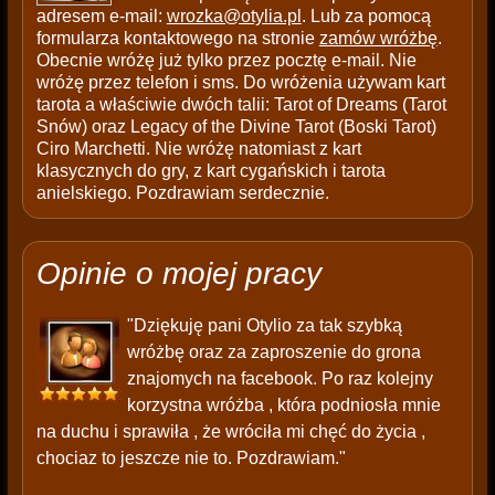
adresem e-mail:
wrozka@otylia.pl
. Lub za pomocą
formularza kontaktowego na stronie
zamów wróżbę
.
Obecnie wróżę już tylko przez pocztę e-mail. Nie
wróżę przez telefon i sms. Do wróżenia używam kart
tarota a właściwie dwóch talii: Tarot of Dreams (Tarot
Snów) oraz Legacy of the Divine Tarot (Boski Tarot)
Ciro Marchetti. Nie wróżę natomiast z kart
klasycznych do gry, z kart cygańskich i tarota
anielskiego. Pozdrawiam serdecznie.
Opinie o mojej pracy
"Dziękuję pani Otylio za tak szybką
wróżbę oraz za zaproszenie do grona
znajomych na facebook. Po raz kolejny
korzystna wróżba , która podniosła mnie
na duchu i sprawiła , że wróciła mi chęć do życia ,
chociaz to jeszcze nie to. Pozdrawiam."