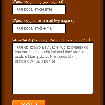
Wpisz swoje imię (wymagane)
l
e
a
s
Wpisz swój adres e-mail (wymagane)
e
l
e
Opisz swoją sytuację i zadaj mi pytania do kart
a
v
e
t
h
i
s
f
i
e
l
d