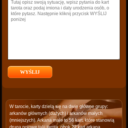
W tarocie, karty dzielą się na dwie główne grupy:
arkanów głównych (dużych) i arkanów małych
(mniejszych). Arkana małe to 56 kart, które stanowią
drugą połowę talii tarota, obok 22 kart arkana