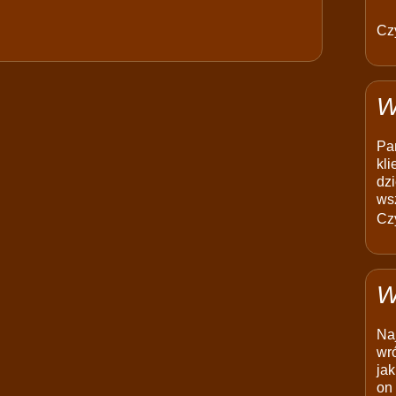
Czy
W
Pam
kli
dzi
ws
Czy
W
Na
wró
jak
on 