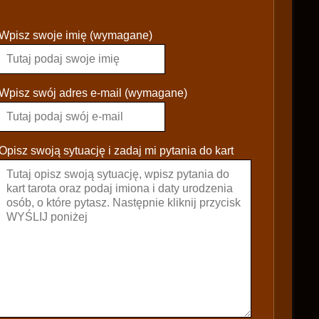
P
Wpisz swoje imię (wymagane)
l
e
a
s
Wpisz swój adres e-mail (wymagane)
e
l
e
Opisz swoją sytuację i zadaj mi pytania do kart
a
v
e
t
h
i
s
f
i
e