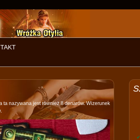
TAKT
S
ta ta nazywana jest również 8 denarów. Wizerunek
.