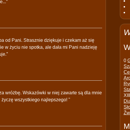
...”
W
a od Pani. Strasznie dziękuje i czekam aż się
W
ie w życiu nie spotka, ale dała mi Pani nadzieję
uje.”
0
G
Sz
Ce
Ar
Ry
St
 za wróżbę. Wskazówki w niej zawarte są dla mnie
XII
 życzę wszystkiego najlepszego! "
Di
Sł
Źw
M