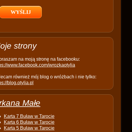
l
d
e
m
p
t
oje strony
y
.
praszam na moją stronę na facebooku:
tps://www.facebook.com/wrozkaotylia
ecam również mój blog o wróżbach i nie tylko:
ps://blog.otylia.pl
rkana Małe
Karta 7 Buław w Tarocie
Karta 6 Buław w Tarocie
Karta 5 Buław w Tarocie