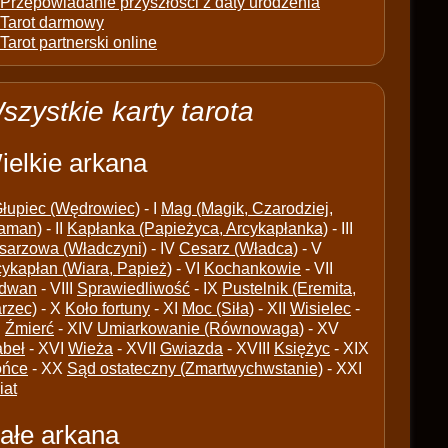
Przepowiadanie przyszłości z daty urodzenia
Tarot darmowy
Tarot partnerski online
szystkie karty tarota
ielkie arkana
łupiec (Wędrowiec)
- I
Mag (Magik, Czarodziej,
aman)
- II
Kapłanka (Papieżyca, Arcykapłanka)
- III
sarzowa (Władczyni)
- IV
Cesarz (Władca)
- V
cykapłan (Wiara, Papież)
- VI
Kochankowie
- VII
dwan
- VIII
Sprawiedliwość
- IX
Pustelnik (Eremita,
arzec)
- X
Koło fortuny
- XI
Moc (Siła)
- XII
Wisielec
-
I
Źmierć
- XIV
Umiarkowanie (Równowaga)
- XV
abeł
- XVI
Wieża
- XVII
Gwiazda
- XVIII
Księżyc
- XIX
ońce
- XX
Sąd ostateczny (Zmartwychwstanie)
- XXI
iat
ałe arkana