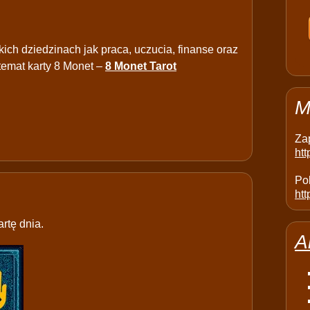
kich dziedzinach jak praca, uczucia, finanse oraz
temat karty 8 Monet –
8 Monet Tarot
M
Za
ht
Pol
htt
rtę dnia.
A