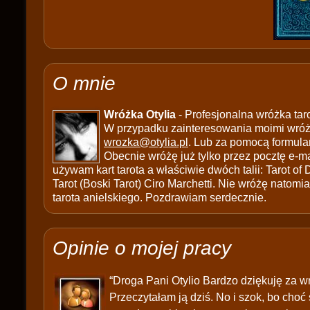
O mnie
Wróżka Otylia
- Profesjonalna wróżka tar
W przypadku zainteresowania moimi wróżb
wrozka@otylia.pl
. Lub za pomocą formula
Obecnie wróżę już tylko przez pocztę e-ma
używam kart tarota a właściwie dwóch talii: Tarot of
Tarot (Boski Tarot) Ciro Marchetti. Nie wróżę natomias
tarota anielskiego. Pozdrawiam serdecznie.
Opinie o mojej pracy
“Droga Pani Otylio Bardzo dziękuję za wr
Przeczytałam ją dziś. No i szok, bo choć