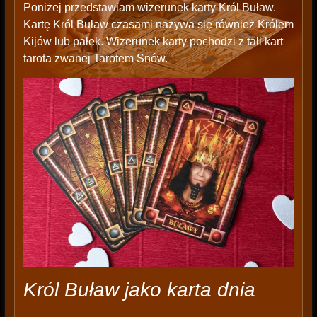
Poniżej przedstawiam wizerunek karty Król Buław.
Kartę Król Buław czasami nazywa się również Królem
Kijów lub pałek. Wizerunek karty pochodzi z tali kart
tarota zwanej Tarotem Snów.
Król Buław jako karta dnia