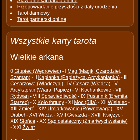
Stawianie kart tarota online
Przepowiadanie przyszłości z daty urodzenia
Tarot darmowy
Tarot partnerski online
Wszystkie karty tarota
Wielkie arkana
0
Głupiec (Wędrowiec)
- I
Mag (Magik, Czarodziej,
Szaman)
- II
Kapłanka (Papieżyca, Arcykapłanka)
- III
Cesarzowa (Władczyni)
- IV
Cesarz (Władca)
- V
Arcykapłan (Wiara, Papież)
- VI
Kochankowie
- VII
Rydwan
- VIII
Sprawiedliwość
- IX
Pustelnik (Eremita,
Starzec)
- X
Koło fortuny
- XI
Moc (Siła)
- XII
Wisielec
-
XIII
Źmierć
- XIV
Umiarkowanie (Równowaga)
- XV
Diabeł
- XVI
Wieża
- XVII
Gwiazda
- XVIII
Księżyc
-
XIX
Słońce
- XX
Sąd ostateczny (Zmartwychwstanie)
- XXI
Źwiat