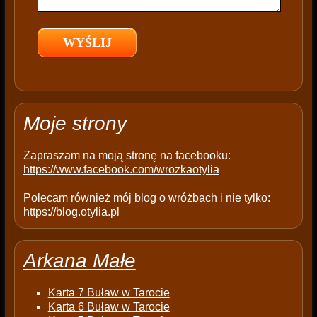
e
l
d
e
m
p
t
Moje strony
y
.
Zapraszam na moją stronę na facebooku:
https://www.facebook.com/wrozkaotylia
Polecam również mój blog o wróżbach i nie tylko:
https://blog.otylia.pl
Arkana Małe
Karta 7 Buław w Tarocie
Karta 6 Buław w Tarocie