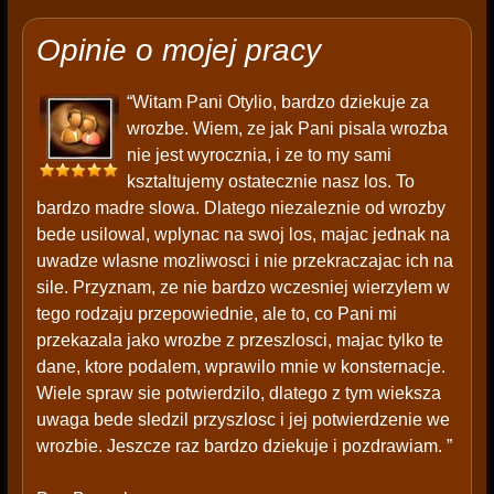
Opinie o mojej pracy
“Witam Pani Otylio, bardzo dziekuje za
wrozbe. Wiem, ze jak Pani pisala wrozba
nie jest wyrocznia, i ze to my sami
ksztaltujemy ostatecznie nasz los. To
bardzo madre slowa. Dlatego niezaleznie od wrozby
bede usilowal, wplynac na swoj los, majac jednak na
uwadze wlasne mozliwosci i nie przekraczajac ich na
sile. Przyznam, ze nie bardzo wczesniej wierzylem w
tego rodzaju przepowiednie, ale to, co Pani mi
przekazala jako wrozbe z przeszlosci, majac tylko te
dane, ktore podalem, wprawilo mnie w konsternacje.
Wiele spraw sie potwierdzilo, dlatego z tym wieksza
uwaga bede sledzil przyszlosc i jej potwierdzenie we
wrozbie. Jeszcze raz bardzo dziekuje i pozdrawiam. ”