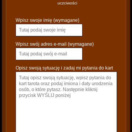
uczciwości
P
Wpisz swoje imię (wymagane)
l
e
a
s
Wpisz swój adres e-mail (wymagane)
e
l
e
Opisz swoją sytuację i zadaj mi pytania do kart
a
v
e
t
h
i
s
f
i