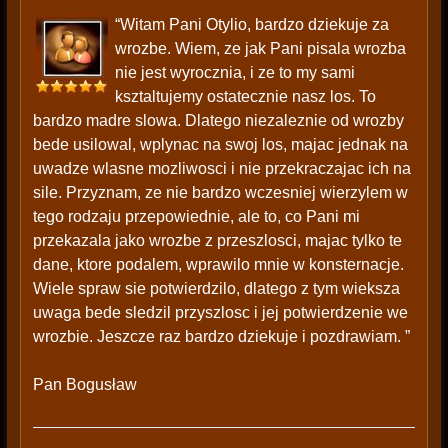
“Witam Pani Otylio, bardzo dziekuje za
wrozbe. Wiem, ze jak Pani pisala wrozba
nie jest wyrocznia, i ze to my sami
ksztaltujemy ostatecznie nasz los. To
bardzo madre slowa. Dlatego niezaleznie od wrozby
bede usilowal, wplynac na swoj los, majac jednak na
uwadze wlasne mozliwosci i nie przekraczajac ich na
sile. Przyznam, ze nie bardzo wczesniej wierzylem w
tego rodzaju przepowiednie, ale to, co Pani mi
przekazala jako wrozbe z przeszlosci, majac tylko te
dane, ktore podalem, wprawilo mnie w konsternacje.
Wiele spraw sie potwierdzilo, dlatego z tym wieksza
uwaga bede sledzil przyszlosc i jej potwierdzenie we
wrozbie. Jeszcze raz bardzo dziekuje i pozdrawiam. ”
Pan Bogusław