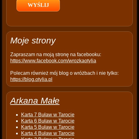
d
e
m
p
t
Moje strony
y
.
Zapraszam na moją stronę na facebooku:
https://www.facebook.com/wrozkaotylia
Polecam również mój blog o wróżbach i nie tylko:
https://blog.otylia.pl
Arkana Małe
Karta 7 Buław w Tarocie
Karta 6 Buław w Tarocie
Karta 5 Buław w Tarocie
Karta 4 Buław w Tarocie