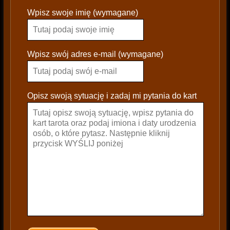
P
Wpisz swoje imię (wymagane)
l
e
a
s
Wpisz swój adres e-mail (wymagane)
e
l
e
Opisz swoją sytuację i zadaj mi pytania do kart
a
v
e
t
h
i
s
f
i
e
l