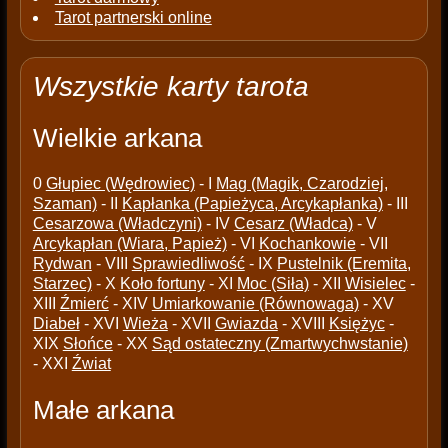
Tarot partnerski online
Wszystkie karty tarota
Wielkie arkana
0
Głupiec (Wędrowiec)
- I
Mag (Magik, Czarodziej,
Szaman)
- II
Kapłanka (Papieżyca, Arcykapłanka)
- III
Cesarzowa (Władczyni)
- IV
Cesarz (Władca)
- V
Arcykapłan (Wiara, Papież)
- VI
Kochankowie
- VII
Rydwan
- VIII
Sprawiedliwość
- IX
Pustelnik (Eremita,
Starzec)
- X
Koło fortuny
- XI
Moc (Siła)
- XII
Wisielec
-
XIII
Źmierć
- XIV
Umiarkowanie (Równowaga)
- XV
Diabeł
- XVI
Wieża
- XVII
Gwiazda
- XVIII
Księżyc
-
XIX
Słońce
- XX
Sąd ostateczny (Zmartwychwstanie)
- XXI
Źwiat
Małe arkana