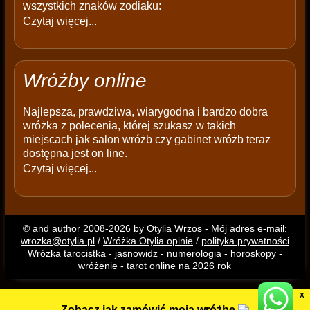
wszystkich znaków zodiaku:
Czytaj więcej...
Wróżby online
Najlepsza, prawdziwa, wiarygodna i bardzo dobra
wróżka z polecenia, której szukasz w takich
miejscach jak salon wróżb czy gabinet wróżb teraz
dostępna jest on line.
Czytaj więcej...
© and author 2008-2026 by Otylia Wrzos - Mój adres e-mail:
wrozka@otylia.pl
/
Wróżka Otylia opinie
/
polityka prywatności
Wróżka tarocistka - jasnowidz - numerologia - horoskopy -
wróżenie - tarot online na 2026 rok
X
Zobacz jak zamówić moją wróżbę