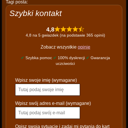
Tagi posta:
Szybki kontakt
4,8
4,8 na 5 gwiazdek (na podstawie 365 opinii)
Zobacz wszystkie
opinie
✔
Szybka pomoc
✔
100% dyskrecji
✔
Gwarancja
uczciwości
P
Wpisz swoje imię (wymagane)
l
e
a
s
Wpisz swój adres e-mail (wymagane)
e
l
e
Opisz swoją sytuację i zadaj mi pytania do kart