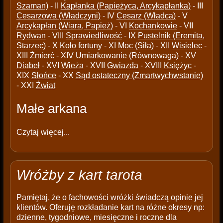
Szaman)
- II
Kapłanka (Papieżyca, Arcykapłanka)
- III
Cesarzowa (Władczyni)
- IV
Cesarz (Władca)
- V
Arcykapłan (Wiara, Papież)
- VI
Kochankowie
- VII
Rydwan
- VIII
Sprawiedliwość
- IX
Pustelnik (Eremita,
Starzec)
- X
Koło fortuny
- XI
Moc (Siła)
- XII
Wisielec
-
XIII
Źmierć
- XIV
Umiarkowanie (Równowaga)
- XV
Diabeł
- XVI
Wieża
- XVII
Gwiazda
- XVIII
Księżyc
-
XIX
Słońce
- XX
Sąd ostateczny (Zmartwychwstanie)
- XXI
Źwiat
Małe arkana
Czytaj więcej...
Wróżby z kart tarota
Pamiętaj, że o fachowości wróżki świadczą opinie jej
klientów. Oferuję rozkładanie kart na różne okresy np:
dzienne, tygodniowe, miesięczne i roczne dla