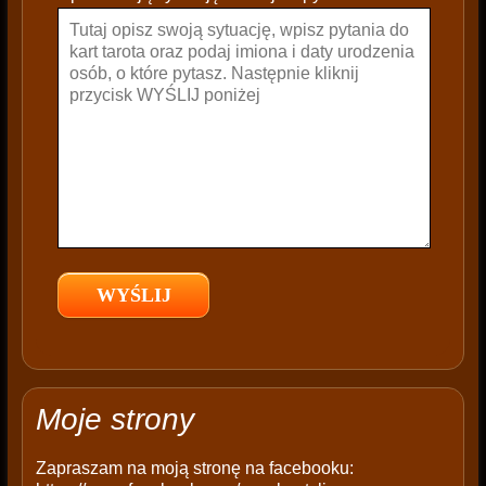
a
v
e
t
h
i
s
f
i
e
l
d
e
m
p
t
Moje strony
y
.
Zapraszam na moją stronę na facebooku: