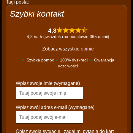
Tagi posta:
Szybki kontakt
4,8
4,8 na 5 gwiazdek (na podstawie 365 opinii)
Zobacz wszystkie
opinie
✔
Szybka pomoc
✔
100% dyskrecji
✔
Gwarancja
uczciwości
P
Wpisz swoje imię (wymagane)
l
e
a
s
Wpisz swój adres e-mail (wymagane)
e
l
e
Opisz swoją sytuację i zadaj mi pytania do kart