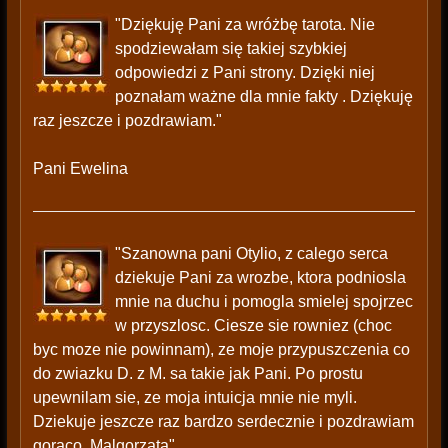
"Dziękuję Pani za wróżbę tarota. Nie
spodziewałam się takiej szybkiej
odpowiedzi z Pani strony. Dzięki niej
poznałam ważne dla mnie fakty . Dziękuję
raz jeszcze i pozdrawiam."
Pani Ewelina
"Szanowna pani Otylio, z calego serca
dziekuje Pani za wrozbe, ktora podniosla
mnie na duchu i pomogla smielej spojrzec
w przyszlosc. Ciesze sie rowniez (choc
byc moze nie powinnam), ze moje przypuszczenia co
do zwiazku D. z M. sa takie jak Pani. Po prostu
upewnilam sie, ze moja intuicja mnie nie myli.
Dziekuje jeszcze raz bardzo serdecznie i pozdrawiam
goraco, Malgorzata"