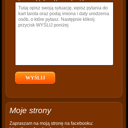
a
v
e
t
h
i
s
f
i
e
l
d
e
m
p
t
Moje strony
y
.
Zapraszam na moją stronę na facebooku: