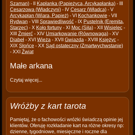
Szaman)
- II
Kapłanka (Papieżyca, Arcykapłanka)
- III
Cesarzowa (Władczyni)
- IV
Cesarz (Władca)
- V
Arcykapłan (Wiara, Papież)
- VI
Kochankowie
- VII
Rydwan
- VIII
Sprawiedliwość
- IX
Pustelnik (Eremita,
Starzec)
- X
Koło fortuny
- XI
Moc (Siła)
- XII
Wisielec
-
XIII
Źmierć
- XIV
Umiarkowanie (Równowaga)
- XV
Diabeł
- XVI
Wieża
- XVII
Gwiazda
- XVIII
Księżyc
-
XIX
Słońce
- XX
Sąd ostateczny (Zmartwychwstanie)
- XXI
Źwiat
Małe arkana
Czytaj więcej...
Wróżby z kart tarota
Pamiętaj, że o fachowości wróżki świadczą opinie jej
klientów. Oferuję rozkładanie kart na różne okresy np:
dzienne, tygodniowe, miesięczne i roczne dla