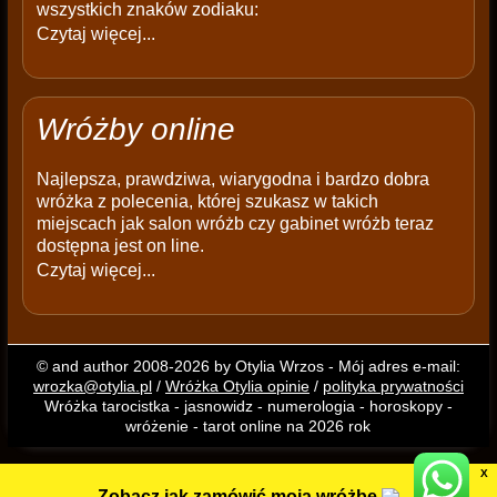
wszystkich znaków zodiaku:
Czytaj więcej...
Wróżby online
Najlepsza, prawdziwa, wiarygodna i bardzo dobra
wróżka z polecenia, której szukasz w takich
miejscach jak salon wróżb czy gabinet wróżb teraz
dostępna jest on line.
Czytaj więcej...
© and author 2008-2026 by Otylia Wrzos - Mój adres e-mail:
wrozka@otylia.pl
/
Wróżka Otylia opinie
/
polityka prywatności
Wróżka tarocistka - jasnowidz - numerologia - horoskopy -
wróżenie - tarot online na 2026 rok
X
Zobacz jak zamówić moją wróżbę