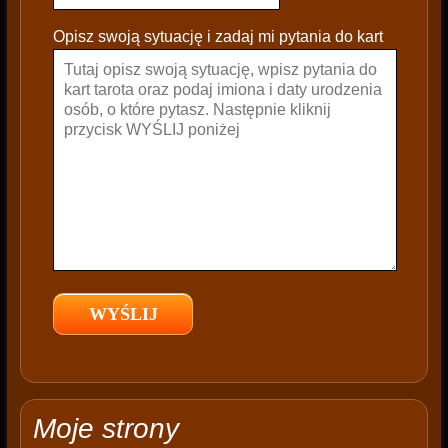
l
e
Opisz swoją sytuację i zadaj mi pytania do kart
a
v
e
t
h
i
s
f
i
e
l
d
e
m
p
t
Moje strony
y