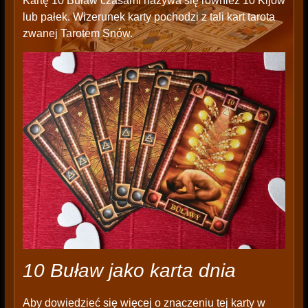
Kartę 10 Buław czasami nazywa się również 10 Kijów
lub pałek. Wizerunek karty pochodzi z tali kart tarota
zwanej Tarotem Snów.
10 Buław jako karta dnia
Aby dowiedzieć się więcej o znaczeniu tej karty w