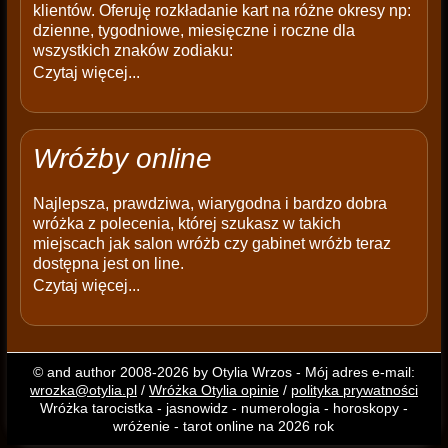
klientów. Oferuję rozkładanie kart na różne okresy np:
dzienne, tygodniowe, miesięczne i roczne dla
wszystkich znaków zodiaku:
Czytaj więcej...
Wróżby online
Najlepsza, prawdziwa, wiarygodna i bardzo dobra
wróżka z polecenia, której szukasz w takich
miejscach jak salon wróżb czy gabinet wróżb teraz
dostępna jest on line.
Czytaj więcej...
© and author 2008-2026 by Otylia Wrzos - Mój adres e-mail:
wrozka@otylia.pl
/
Wróżka Otylia opinie
/
polityka prywatności
Wróżka tarocistka - jasnowidz - numerologia - horoskopy -
wróżenie - tarot online na 2026 rok