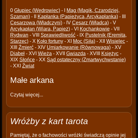
0
Głupiec (Wędrowiec)
- I
Mag (Magik, Czarodziej,
Szaman)
- II
Kapłanka (Papieżyca, Arcykapłanka)
- III
Cesarzowa (Władczyni)
- IV
Cesarz (Władca)
- V
Arcykapłan (Wiara, Papież)
- VI
Kochankowie
- VII
Rydwan
- VIII
Sprawiedliwość
- IX
Pustelnik (Eremita,
Starzec)
- X
Koło fortuny
- XI
Moc (Siła)
- XII
Wisielec
-
XIII
Źmierć
- XIV
Umiarkowanie (Równowaga)
- XV
Diabeł
- XVI
Wieża
- XVII
Gwiazda
- XVIII
Księżyc
-
XIX
Słońce
- XX
Sąd ostateczny (Zmartwychwstanie)
- XXI
Źwiat
Małe arkana
Czytaj więcej...
Wróżby z kart tarota
Pamiętaj, że o fachowości wróżki świadczą opinie jej