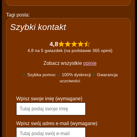
Tagi posta:
Szybki kontakt
4,8
4,8 na 5 gwiazdek (na podstawie 365 opinii)
Zobacz wszystkie
opinie
✔
Szybka pomoc
✔
100% dyskrecji
✔
Gwarancja
uczciwości
P
Wpisz swoje imię (wymagane)
l
e
a
s
Wpisz swój adres e-mail (wymagane)
e