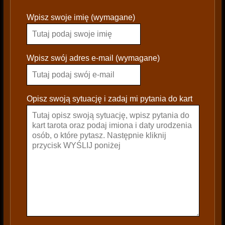
P
Wpisz swoje imię (wymagane)
l
e
a
s
Wpisz swój adres e-mail (wymagane)
e
l
e
Opisz swoją sytuację i zadaj mi pytania do kart
a
v
e
t
h
i
s
f
i
e