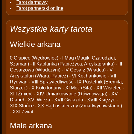
Tarot darmowy
Tarot partnerski online
Wszystkie karty tarota
Wielkie arkana
0
Głupiec (Wędrowiec)
- I
Mag (Magik, Czarodziej,
Szaman)
- II
Kapłanka (Papieżyca, Arcykapłanka)
- III
Cesarzowa (Władczyni)
- IV
Cesarz (Władca)
- V
Arcykapłan (Wiara, Papież)
- VI
Kochankowie
- VII
Rydwan
- VIII
Sprawiedliwość
- IX
Pustelnik (Eremita,
Starzec)
- X
Koło fortuny
- XI
Moc (Siła)
- XII
Wisielec
-
XIII
Źmierć
- XIV
Umiarkowanie (Równowaga)
- XV
Diabeł
- XVI
Wieża
- XVII
Gwiazda
- XVIII
Księżyc
-
XIX
Słońce
- XX
Sąd ostateczny (Zmartwychwstanie)
- XXI
Źwiat
Małe arkana