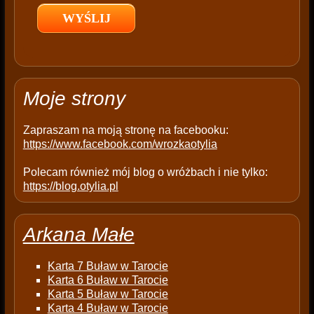
l
d
e
m
p
t
Moje strony
y
.
Zapraszam na moją stronę na facebooku:
https://www.facebook.com/wrozkaotylia
Polecam również mój blog o wróżbach i nie tylko:
https://blog.otylia.pl
Arkana Małe
Karta 7 Buław w Tarocie
Karta 6 Buław w Tarocie
Karta 5 Buław w Tarocie
Karta 4 Buław w Tarocie