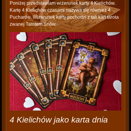
Poniżej przedstawiam wizerunek karty 4 Kielichów.
Kartę 4 Kielichów czasami nazywa się również 4
Pucharów. Wizerunek karty pochodzi z tali kart tarota
zwanej Tarotem Snów.
4 Kielichów jako karta dnia