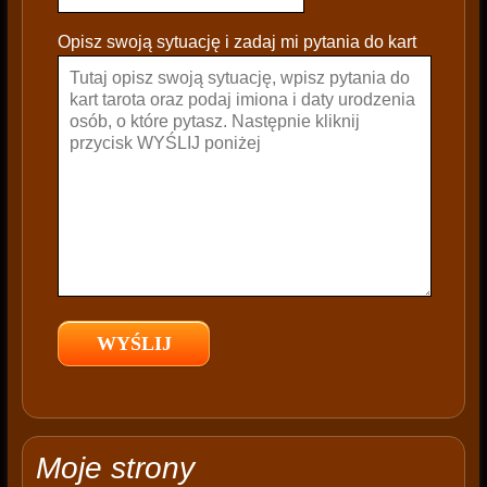
l
e
Opisz swoją sytuację i zadaj mi pytania do kart
a
v
e
t
h
i
s
f
i
e
l
d
e
m
p
t
Moje strony
y