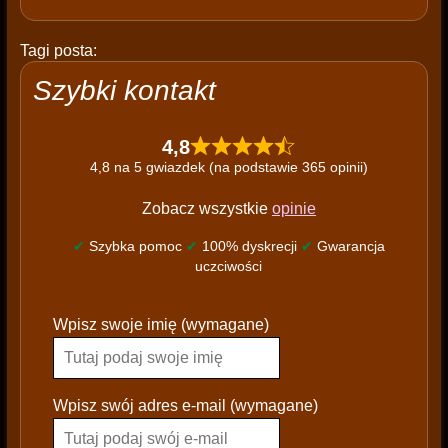
Tagi posta:
Szybki kontakt
4,8
4,8 na 5 gwiazdek (na podstawie 365 opinii)
Zobacz wszystkie
opinie
✔
Szybka pomoc
✔
100% dyskrecji
✔
Gwarancja
uczciwości
P
Wpisz swoje imię (wymagane)
l
e
a
s
Wpisz swój adres e-mail (wymagane)
e