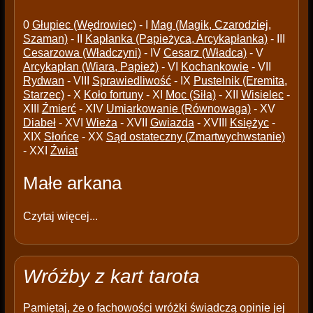
0
Głupiec (Wędrowiec)
- I
Mag (Magik, Czarodziej,
Szaman)
- II
Kapłanka (Papieżyca, Arcykapłanka)
- III
Cesarzowa (Władczyni)
- IV
Cesarz (Władca)
- V
Arcykapłan (Wiara, Papież)
- VI
Kochankowie
- VII
Rydwan
- VIII
Sprawiedliwość
- IX
Pustelnik (Eremita,
Starzec)
- X
Koło fortuny
- XI
Moc (Siła)
- XII
Wisielec
-
XIII
Źmierć
- XIV
Umiarkowanie (Równowaga)
- XV
Diabeł
- XVI
Wieża
- XVII
Gwiazda
- XVIII
Księżyc
-
XIX
Słońce
- XX
Sąd ostateczny (Zmartwychwstanie)
- XXI
Źwiat
Małe arkana
Czytaj więcej...
Wróżby z kart tarota
Pamiętaj, że o fachowości wróżki świadczą opinie jej