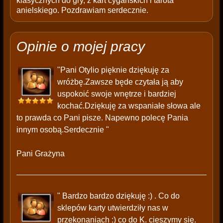
klasycznych do gry, z kart cygańskich i tarota
anielskiego. Pozdrawiam serdecznie.
Opinie o mojej pracy
"Pani Otylio pięknie dziękuję za
wróżbę.Zawsze będe czytała ją aby
uspokoić swoje wnętrze i bardziej
kochać.Dziękuję za wspaniałe słowa ale
to prawda co Pani pisze. Napewno polecę Pania
innym osobą.Serdecznie "
Pani Grażyna
" Bardzo bardzo dziękuję :) . Co do
sklepów karty utwierdziły nas w
przekonaniach :) co do K. cieszymy się.