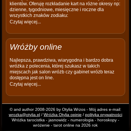
klientów. Oferuję rozkładanie kart na różne okresy np:
dzienne, tygodniowe, miesięczne i roczne dla
wszystkich znaków zodiaku:
Czytaj więcej...
Wróżby online
Najlepsza, prawdziwa, wiarygodna i bardzo dobra
wróżka z polecenia, której szukasz w takich
miejscach jak salon wróżb czy gabinet wróżb teraz
dostępna jest on line.
Czytaj więcej...
© and author 2008-2026 by Otylia Wrzos - Mój adres e-mail:
wrozka@otylia.pl
/
Wróżka Otylia opinie
/
polityka prywatności
Wróżka tarocistka - jasnowidz - numerologia - horoskopy -
wróżenie - tarot online na 2026 rok