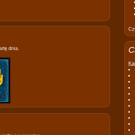
Czy
C
rtę dnia.
Kar