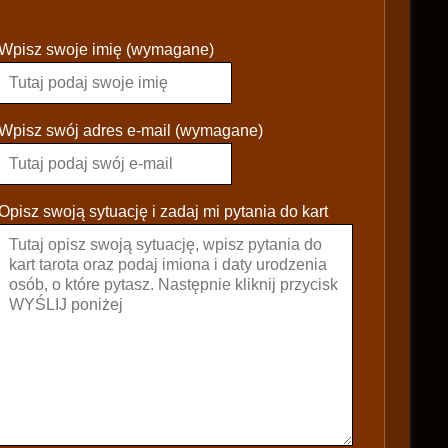
P
Wpisz swoje imię (wymagane)
l
e
a
s
Wpisz swój adres e-mail (wymagane)
e
l
e
Opisz swoją sytuację i zadaj mi pytania do kart
a
v
e
t
h
i
s
f
i
e