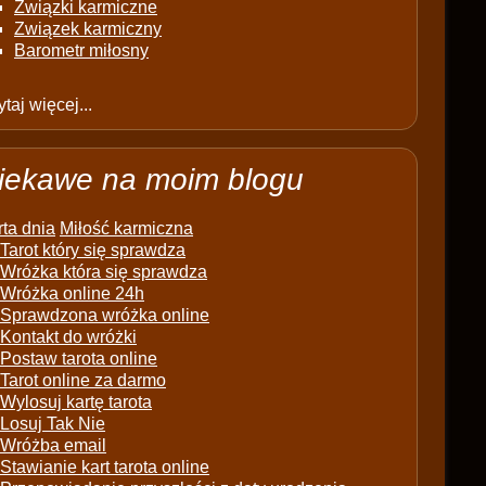
Związki karmiczne
Związek karmiczny
Barometr miłosny
taj więcej...
iekawe na moim blogu
ta dnia
Miłość karmiczna
Tarot który się sprawdza
Wróżka która się sprawdza
Wróżka online 24h
Sprawdzona wróżka online
Kontakt do wróżki
Postaw tarota online
Tarot online za darmo
Wylosuj kartę tarota
Losuj Tak Nie
Wróżba email
Stawianie kart tarota online