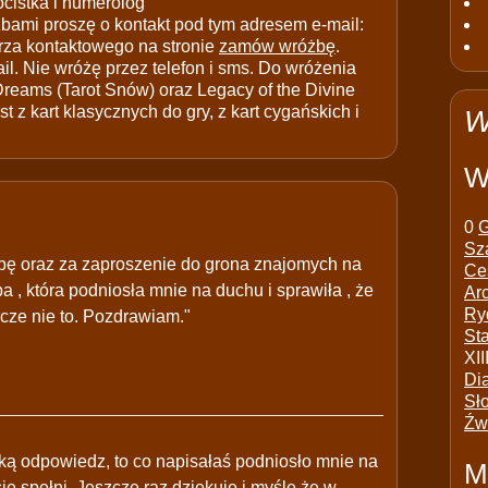
ocistka i numerolog
ami proszę o kontakt pod tym adresem e-mail:
rza kontaktowego na stronie
zamów wróżbę
.
il. Nie wróżę przez telefon i sms. Do wróżenia
 Dreams (Tarot Snów) oraz Legacy of the Divine
t z kart klasycznych do gry, z kart cygańskich i
W
W
0
G
Sz
żbę oraz za zaproszenie do grona znajomych na
Ce
a , która podniosła mnie na duchu i sprawiła , że
Ar
Ry
zcze nie to. Pozdrawiam."
St
XII
Di
Sł
Źw
bką odpowiedz, to co napisałaś podniosło mnie na
M
ę spełni, Jeszcze raz dziękuję i myślę że w