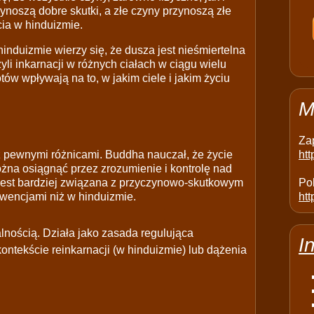
noszą dobre skutki, a złe czyny przynoszą złe
cia w hinduizmie.
hinduizmie wierzy się, że dusza jest nieśmiertelna
zyli inkarnacji w różnych ciałach w ciągu wielu
ów wpływają na to, w jakim ciele i jakim życiu
M
Za
 pewnymi różnicami. Buddha nauczał, że życie
ht
ożna osiągnąć przez zrozumienie i kontrolę nad
est bardziej związana z przyczynowo-skutkowym
Pol
wencjami niż w hinduizmie.
htt
lnością. Działa jako zasada regulująca
I
ontekście reinkarnacji (w hinduizmie) lub dążenia