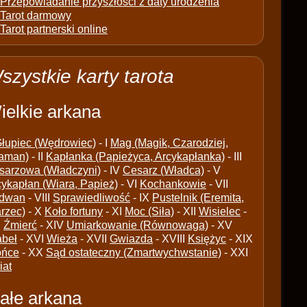
Przepowiadanie przyszłości z daty urodzenia
Tarot darmowy
Tarot partnerski online
szystkie karty tarota
ielkie arkana
łupiec (Wędrowiec)
- I
Mag (Magik, Czarodziej,
aman)
- II
Kapłanka (Papieżyca, Arcykapłanka)
- III
sarzowa (Władczyni)
- IV
Cesarz (Władca)
- V
cykapłan (Wiara, Papież)
- VI
Kochankowie
- VII
dwan
- VIII
Sprawiedliwość
- IX
Pustelnik (Eremita,
arzec)
- X
Koło fortuny
- XI
Moc (Siła)
- XII
Wisielec
-
I
Źmierć
- XIV
Umiarkowanie (Równowaga)
- XV
abeł
- XVI
Wieża
- XVII
Gwiazda
- XVIII
Księżyc
- XIX
ońce
- XX
Sąd ostateczny (Zmartwychwstanie)
- XXI
iat
ałe arkana