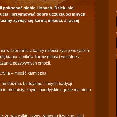
pokochać siebie i innych. Dzięki niej
zucia i przyjmować dobre uczucia od innych.
racimy żywiąc się karmą miłości, a raczej
ia w czerpaniu z karmy miłości życzę wszystkim
głębianiu tajników karmy miłości wspólne z
rażania pozytywnych emocji.
tylia – miłość karmiczna
 hinduizmu, buddyzmu i innych tradycji
kście hinduistycznym i buddyjskim, gdzie ma nieco
ę, że wszystkie czyny, zarówno fizyczne, jak i