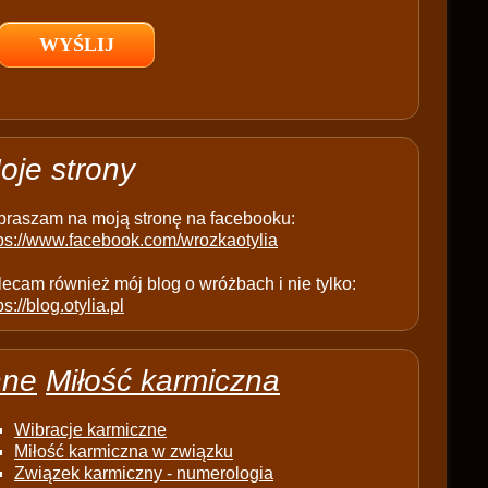
l
d
e
m
p
t
oje strony
y
.
praszam na moją stronę na facebooku:
tps://www.facebook.com/wrozkaotylia
ecam również mój blog o wróżbach i nie tylko:
ps://blog.otylia.pl
nne
Miłość karmiczna
Wibracje karmiczne
Miłość karmiczna w związku
Związek karmiczny - numerologia