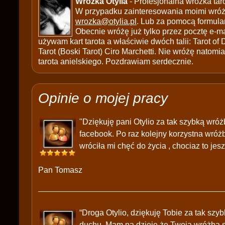
Wróżka Otylia
- Profesjonalna wróżka tar
W przypadku zainteresowania moimi wróżb
wrozka@otylia.pl
. Lub za pomocą formula
Obecnie wróżę już tylko przez pocztę e-ma
używam kart tarota a właściwie dwóch talii: Tarot of
Tarot (Boski Tarot) Ciro Marchetti. Nie wróżę natomias
tarota anielskiego. Pozdrawiam serdecznie.
Opinie o mojej pracy
"Dziękuję pani Otylio za tak szybką wró
facebook. Po raz kolejny korzystna wróżb
wróciła mi chęć do życia , chociaz to jes
Pan Tomasz
“Droga Otylio, dziękuję Tobie za tak szy
duchu. Mam na dzieję że Twoja wróżba si