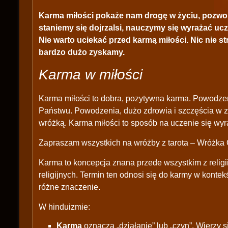
Karma miłości pokaże nam drogę w życiu, pozwoli 
staniemy się dojrzalsi, nauczymy się wyrażać uc
Nie warto uciekać przed karmą miłości. Nic nie st
bardzo dużo zyskamy.
Karma w miłości
Karma miłości to dobra, pozytywna karma. Powodzen
Państwu. Powodzenia, dużo zdrowia i szczęścia w z
wróżką. Karma miłości to sposób na uczenie się wy
Zapraszam wszystkich na wróżby z tarota – Wróżka O
Karma to koncepcja znana przede wszystkim z religii
religijnych. Termin ten odnosi się do karmy w konte
różne znaczenie.
W hinduizmie:
Karma
oznacza „działanie” lub „czyn”. Wierzy si