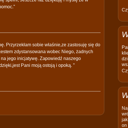
pomoc.”
Czy
W
bę. Przyrzekłam sobie właśnie,ze zastosuję się do
Pam
aj jestem zdystansowana wobec Niego, żadnych
kli
e na jego inicjatywę. Zapowiedź naszego
dzi
ws
dzięki,jest Pani moją ostoją i opoką. ”
Czy
W
Na
wró
jak
on 