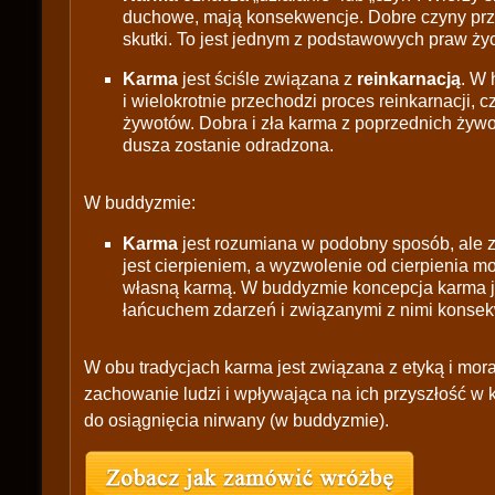
duchowe, mają konsekwencje. Dobre czyny przy
skutki. To jest jednym z podstawowych praw ży
Karma
jest ściśle związana z
reinkarnacją
. W 
i wielokrotnie przechodzi proces reinkarnacji, c
żywotów. Dobra i zła karma z poprzednich żywot
dusza zostanie odradzona.
W buddyzmie:
Karma
jest rozumiana w podobny sposób, ale z
jest cierpieniem, a wyzwolenie od cierpienia m
własną karmą. W buddyzmie koncepcja karma j
łańcuchem zdarzeń i związanymi z nimi konsek
W obu tradycjach karma jest związana z etyką i mora
zachowanie ludzi i wpływająca na ich przyszłość w k
do osiągnięcia nirwany (w buddyzmie).