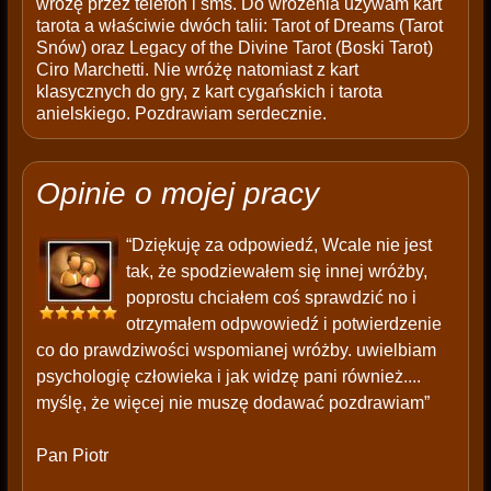
wróżę przez telefon i sms. Do wróżenia używam kart
tarota a właściwie dwóch talii: Tarot of Dreams (Tarot
Snów) oraz Legacy of the Divine Tarot (Boski Tarot)
Ciro Marchetti. Nie wróżę natomiast z kart
klasycznych do gry, z kart cygańskich i tarota
anielskiego. Pozdrawiam serdecznie.
Opinie o mojej pracy
“Dziękuję za odpowiedź, Wcale nie jest
tak, że spodziewałem się innej wróżby,
poprostu chciałem coś sprawdzić no i
otrzymałem odpwowiedź i potwierdzenie
co do prawdziwości wspomianej wróżby. uwielbiam
psychologię człowieka i jak widzę pani również....
myślę, że więcej nie muszę dodawać pozdrawiam”
Pan Piotr