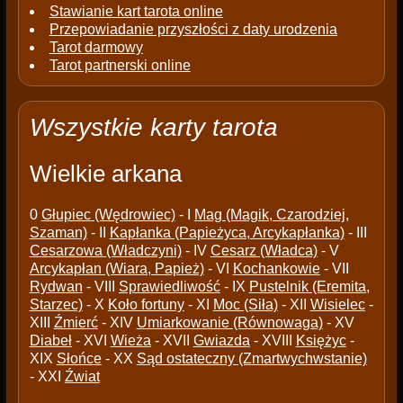
Stawianie kart tarota online
Przepowiadanie przyszłości z daty urodzenia
Tarot darmowy
Tarot partnerski online
Wszystkie karty tarota
Wielkie arkana
0
Głupiec (Wędrowiec)
- I
Mag (Magik, Czarodziej,
Szaman)
- II
Kapłanka (Papieżyca, Arcykapłanka)
- III
Cesarzowa (Władczyni)
- IV
Cesarz (Władca)
- V
Arcykapłan (Wiara, Papież)
- VI
Kochankowie
- VII
Rydwan
- VIII
Sprawiedliwość
- IX
Pustelnik (Eremita,
Starzec)
- X
Koło fortuny
- XI
Moc (Siła)
- XII
Wisielec
-
XIII
Źmierć
- XIV
Umiarkowanie (Równowaga)
- XV
Diabeł
- XVI
Wieża
- XVII
Gwiazda
- XVIII
Księżyc
-
XIX
Słońce
- XX
Sąd ostateczny (Zmartwychwstanie)
- XXI
Źwiat