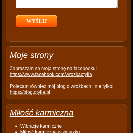
e
l
d
e
m
p
t
Moje strony
y
.
Zapraszam na moją stronę na facebooku:
https://www.facebook.com/wrozkaotylia
Polecam również mój blog o wróżbach i nie tylko:
https://blog.otylia.pl
Miłość karmiczna
Wibracje karmiczne
Miłość karmiczna w związku