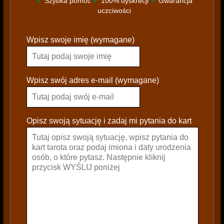
✔
Szybka pomoc
✔
100% dyskrecji
✔
Gwarancja
uczciwości
P
Wpisz swoje imię (wymagane)
l
e
a
s
Wpisz swój adres e-mail (wymagane)
e
l
e
Opisz swoją sytuację i zadaj mi pytania do kart
a
v
e
t
h
i
s
f
i