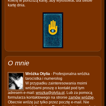
Kliknij w poniższą kartę, aby wylosować dla siebie
kartę dnia.
O mnie
Wróżka Otylia
- Profesjonalna wróżka
tarocistka i numerolog
W przypadku zainteresowania moimi
wróżbami proszę o kontakt pod tym
adresem e-mail:
wrozka@otylia.pl
. Lub za pomocą
formularza kontaktowego na stronie
zamów wróżbę
.
Obecnie wróżę już tylko przez pocztę e-mail. Nie