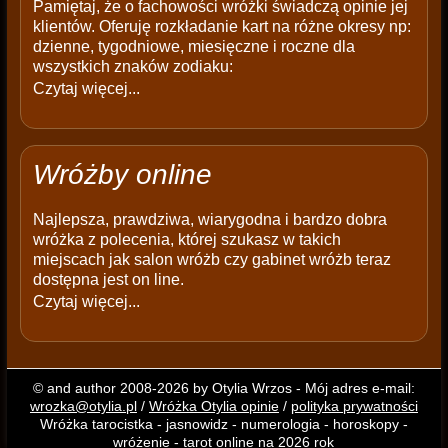
Pamiętaj, że o fachowości wróżki świadczą opinie jej
klientów. Oferuję rozkładanie kart na różne okresy np:
dzienne, tygodniowe, miesięczne i roczne dla
wszystkich znaków zodiaku:
Czytaj więcej...
Wróżby online
Najlepsza, prawdziwa, wiarygodna i bardzo dobra
wróżka z polecenia, której szukasz w takich
miejscach jak salon wróżb czy gabinet wróżb teraz
dostępna jest on line.
Czytaj więcej...
© and author 2008-2026 by Otylia Wrzos - Mój adres e-mail:
wrozka@otylia.pl
/
Wróżka Otylia opinie
/
polityka prywatności
Wróżka tarocistka - jasnowidz - numerologia - horoskopy -
wróżenie - tarot online na 2026 rok