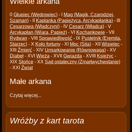
Wielkie arkana
0
Głupiec (Wędrowiec)
- I
Mag (Magik, Czarodziej,
Szaman)
- II
Kapłanka (Papieżyca, Arcykapłanka)
- III
Cesarzowa (Władczyni)
- IV
Cesarz (Władca)
- V
Arcykapłan (Wiara, Papież)
- VI
Kochankowie
- VII
Rydwan
- VIII
Sprawiedliwość
- IX
Pustelnik (Eremita,
Starzec)
- X
Koło fortuny
- XI
Moc (Siła)
- XII
Wisielec
-
XIII
Źmierć
- XIV
Umiarkowanie (Równowaga)
- XV
Diabeł
- XVI
Wieża
- XVII
Gwiazda
- XVIII
Księżyc
-
XIX
Słońce
- XX
Sąd ostateczny (Zmartwychwstanie)
- XXI
Źwiat
Małe arkana
Czytaj więcej...
Wróżby z kart tarota