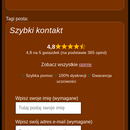
Tagi posta:
Szybki kontakt
4,8
4,8 na 5 gwiazdek (na podstawie 365 opinii)
Zobacz wszystkie
opinie
✔
Szybka pomoc
✔
100% dyskrecji
✔
Gwarancja
uczciwości
P
Wpisz swoje imię (wymagane)
l
e
a
s
Wpisz swój adres e-mail (wymagane)
e