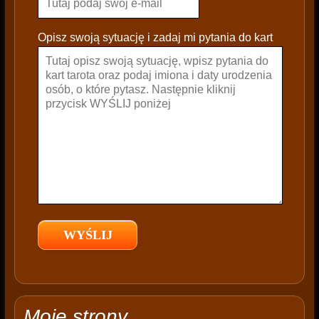
l
e
Opisz swoją sytuację i zadaj mi pytania do kart
a
v
e
t
h
i
s
f
i
e
l
d
e
m
p
t
Moje strony