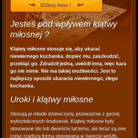
Jesteś pod wpływem klątwy
miłosnej ?
Klątwy miłosne stosuje się, aby ukarać
niewiernego kochanka, dopiec mu, zaszkodzić,
przekląć go. Zdradził jedną, uwiódł inną, więc kara
go nie minie. Nie ma takiej możliwości. Jest to
najlepszy sposób ukarania niewiernego, złego
kochanka.
Uroki i klątwy miłosne
Stosują je młode dziewczyny, przeważnie z gorzej
wykształconych środowisk. Klątwy miłosne były
stosowane sto lub dwieście lat temu, ale teraz są one
coraz rzadszą formą stosowaną w świecie wróżb.