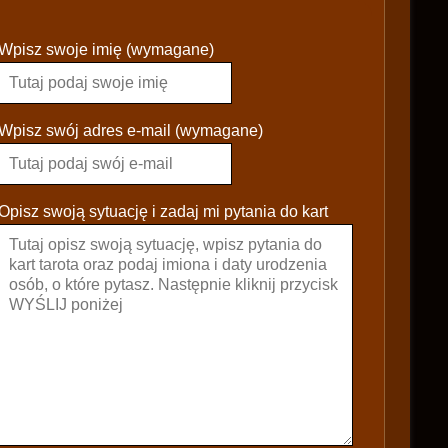
P
Wpisz swoje imię (wymagane)
l
e
a
s
Wpisz swój adres e-mail (wymagane)
e
l
e
Opisz swoją sytuację i zadaj mi pytania do kart
a
v
e
t
h
i
s
f
i
e