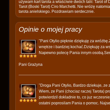
używam kart tarota a właściwie dwóch talii: Tarot of
Tarot (Boski Tarot) Ciro Marchetti. Nie wróżę natomias
tarota anielskiego. Pozdrawiam serdecznie.
Opinie o mojej pracy
"Pani Otylio pięknie dziękuję za wróżbę
wnętrze i bardziej kochać.Dziękuję za w
Napewno polecę Pania innym osobą.Ser
Pani Grażyna
"Droga Pani Otylio, Bardzo dziekuje, ze
Wiem, ze Pani (chociaz raczej Tarota) p
potwierdzil dokladnie to, co juz wczesni
ostatni poprosilam Pania o pomoc. Najse