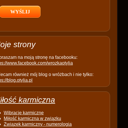
l
d
e
m
p
t
oje strony
y
.
praszam na moją stronę na facebooku:
tps://www.facebook.com/wrozkaotylia
ecam również mój blog o wróżbach i nie tylko:
ps://blog.otylia.pl
iłość karmiczna
Wibracje karmiczne
Miłość karmiczna w związku
Związek karmiczny - numerologia