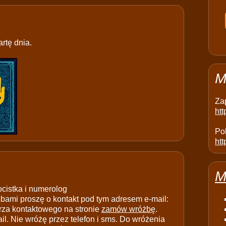
rtę dnia.
M
Za
ht
Pol
htt
M
ocistka i numerolog
ami proszę o kontakt pod tym adresem e-mail:
rza kontaktowego na stronie
zamów wróżbę
.
il. Nie wróżę przez telefon i sms. Do wróżenia