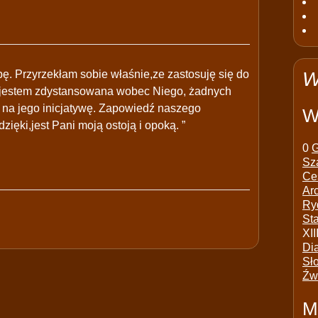
bę. Przyrzekłam sobie właśnie,ze zastosuję się do
W
aj jestem zdystansowana wobec Niego, żadnych
e na jego inicjatywę. Zapowiedź naszego
W
dzięki,jest Pani moją ostoją i opoką. ”
0
G
Sz
Ce
Ar
Ry
St
XII
Di
Sł
Źw
M