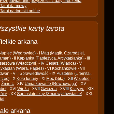
Przepowiadanie przyszłości z daty urodzenia
Tarot darmowy
Tarot partnerski online
szystkie karty tarota
ielkie arkana
łupiec (Wędrowiec)
- I
Mag (Magik, Czarodziej,
aman)
- II
Kapłanka (Papieżyca, Arcykapłanka)
- III
sarzowa (Władczyni)
- IV
Cesarz (Władca)
- V
cykapłan (Wiara, Papież)
- VI
Kochankowie
- VII
dwan
- VIII
Sprawiedliwość
- IX
Pustelnik (Eremita,
arzec)
- X
Koło fortuny
- XI
Moc (Siła)
- XII
Wisielec
-
I
Źmierć
- XIV
Umiarkowanie (Równowaga)
- XV
abeł
- XVI
Wieża
- XVII
Gwiazda
- XVIII
Księżyc
- XIX
ońce
- XX
Sąd ostateczny (Zmartwychwstanie)
- XXI
iat
ałe arkana