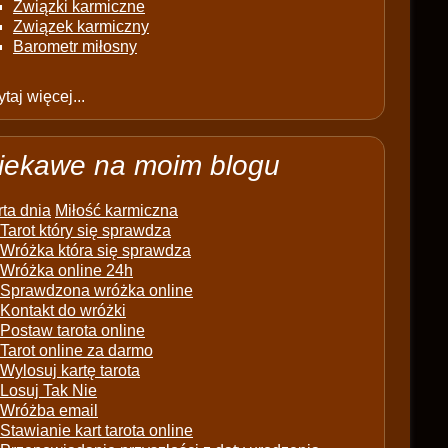
Związki karmiczne
Związek karmiczny
Barometr miłosny
taj więcej...
iekawe na moim blogu
ta dnia
Miłość karmiczna
Tarot który się sprawdza
Wróżka która się sprawdza
Wróżka online 24h
Sprawdzona wróżka online
Kontakt do wróżki
Postaw tarota online
Tarot online za darmo
Wylosuj kartę tarota
Losuj Tak Nie
Wróżba email
Stawianie kart tarota online