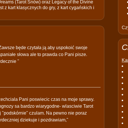
 Dreams (Tarot Snów) oraz Legacy of the Divine
t z kart klasycznych do gry, z kart cygańskich i
Czy
C
.Zawsze będe czytała ją aby uspokoić swoje
spaniałe słowa ale to prawda co Pani pisze.
Kar
decznie "
 zechciala Pani poswiecic czas na moje sprawy.
rognozy sa bardzo wiarygodne- wlasciwie Tarot
ej "podskórnie" czulam. Na pewno nie poraz
rdeczniej dziekuje i pozdrawiam,"