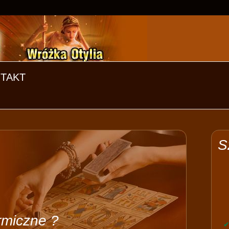
TAKT
S
rmiczne ?