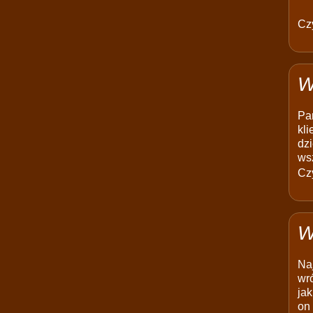
Czy
W
Pam
kli
dzi
ws
Czy
W
Na
wró
jak
on 