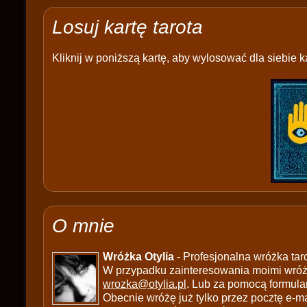
Losuj kartę tarota
Kliknij w poniższą kartę, aby wylosować dla siebie ka
O mnie
Wróżka Otylia
- Profesjonalna wróżka tar
W przypadku zainteresowania moimi wróżb
wrozka@otylia.pl
. Lub za pomocą formula
Obecnie wróżę już tylko przez pocztę e-ma