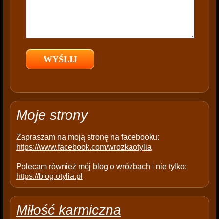
s
f
i
e
l
d
e
m
p
t
Moje strony
y
.
Zapraszam na moją stronę na facebooku:
https://www.facebook.com/wrozkaotylia
Polecam również mój blog o wróżbach i nie tylko:
https://blog.otylia.pl
Miłość karmiczna