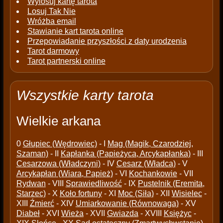
Wylosuj kartę tarota
Losuj Tak Nie
Wróżba email
Stawianie kart tarota online
Przepowiadanie przyszłości z daty urodzenia
Tarot darmowy
Tarot partnerski online
Wszystkie karty tarota
Wielkie arkana
0
Głupiec (Wędrowiec)
- I
Mag (Magik, Czarodziej,
Szaman)
- II
Kapłanka (Papieżyca, Arcykapłanka)
- III
Cesarzowa (Władczyni)
- IV
Cesarz (Władca)
- V
Arcykapłan (Wiara, Papież)
- VI
Kochankowie
- VII
Rydwan
- VIII
Sprawiedliwość
- IX
Pustelnik (Eremita,
Starzec)
- X
Koło fortuny
- XI
Moc (Siła)
- XII
Wisielec
-
XIII
Źmierć
- XIV
Umiarkowanie (Równowaga)
- XV
Diabeł
- XVI
Wieża
- XVII
Gwiazda
- XVIII
Księżyc
-