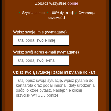
Zobacz wszystkie
opinie
✔
Szybka pomoc
✔
100% dyskrecji
✔
Gwarancja
uczciwości
P
Wpisz swoje imię (wymagane)
l
e
a
s
Wpisz swój adres e-mail (wymagane)
e
l
e
Opisz swoją sytuację i zadaj mi pytania do kart
a
v
e
t
h
i