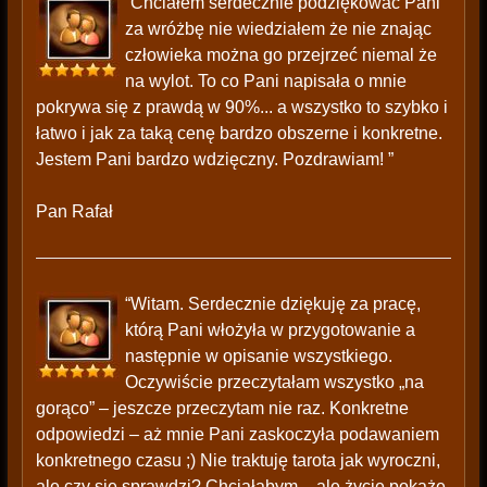
“Chciałem serdecznie podziękować Pani
za wróżbę nie wiedziałem że nie znając
człowieka można go przejrzeć niemal że
na wylot. To co Pani napisała o mnie
pokrywa się z prawdą w 90%... a wszystko to szybko i
łatwo i jak za taką cenę bardzo obszerne i konkretne.
Jestem Pani bardzo wdzięczny. Pozdrawiam! ”
Pan Rafał
“Witam. Serdecznie dziękuję za pracę,
którą Pani włożyła w przygotowanie a
następnie w opisanie wszystkiego.
Oczywiście przeczytałam wszystko „na
gorąco” – jeszcze przeczytam nie raz. Konkretne
odpowiedzi – aż mnie Pani zaskoczyła podawaniem
konkretnego czasu ;) Nie traktuję tarota jak wyroczni,
ale czy się sprawdzi? Chciałabym – ale życie pokaże,