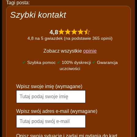
Tagi posta:
Szybki kontakt
4,8
4,8 na 5 gwiazdek (na podstawie 365 opinii)
Zobacz wszystkie
opinie
✔
Szybka pomoc
✔
100% dyskrecji
✔
Gwarancja
uczciwości
P
Wpisz swoje imię (wymagane)
l
e
a
s
Wpisz swój adres e-mail (wymagane)
e
l
e
Opisz swoją sytuację i zadaj mi pytania do kart