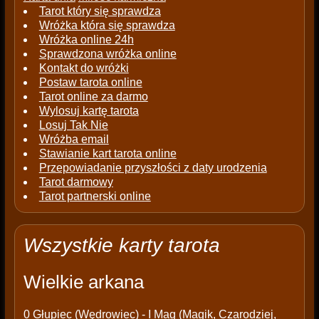
Tarot który się sprawdza
Wróżka która się sprawdza
Wróżka online 24h
Sprawdzona wróżka online
Kontakt do wróżki
Postaw tarota online
Tarot online za darmo
Wylosuj kartę tarota
Losuj Tak Nie
Wróżba email
Stawianie kart tarota online
Przepowiadanie przyszłości z daty urodzenia
Tarot darmowy
Tarot partnerski online
Wszystkie karty tarota
Wielkie arkana
0
Głupiec (Wędrowiec)
- I
Mag (Magik, Czarodziej,