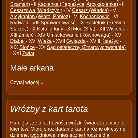
Szaman)
- II
Kapłanka (Papieżyca, Arcykapłanka)
- III
Cesarzowa (Władczyni)
- IV
Cesarz (Władca)
- V
Arcykapłan (Wiara, Papież)
- VI
Kochankowie
- VII
Rydwan
- VIII
Sprawiedliwość
- IX
Pustelnik (Eremita,
Starzec)
- X
Koło fortuny
- XI
Moc (Siła)
- XII
Wisielec
-
XIII
Źmierć
- XIV
Umiarkowanie (Równowaga)
- XV
Diabeł
- XVI
Wieża
- XVII
Gwiazda
- XVIII
Księżyc
-
XIX
Słońce
- XX
Sąd ostateczny (Zmartwychwstanie)
- XXI
Źwiat
Małe arkana
Czytaj więcej...
Wróżby z kart tarota
Pamiętaj, że o fachowości wróżki świadczą opinie jej
klientów. Oferuję rozkładanie kart na różne okresy np:
dzienne, tygodniowe, miesięczne i roczne dla