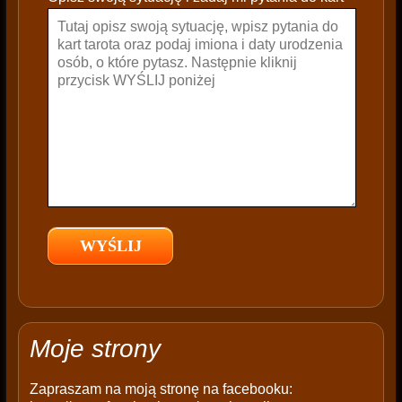
a
v
e
t
h
i
s
f
i
e
l
d
e
m
p
t
Moje strony
y
.
Zapraszam na moją stronę na facebooku: