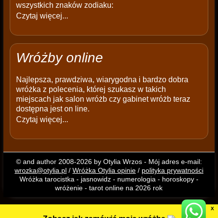
wszystkich znaków zodiaku:
Czytaj więcej...
Wróżby online
Najlepsza, prawdziwa, wiarygodna i bardzo dobra
wróżka z polecenia, której szukasz w takich
miejscach jak salon wróżb czy gabinet wróżb teraz
dostępna jest on line.
Czytaj więcej...
© and author 2008-2026 by Otylia Wrzos - Mój adres e-mail:
wrozka@otylia.pl
/
Wróżka Otylia opinie
/
polityka prywatności
Wróżka tarocistka - jasnowidz - numerologia - horoskopy -
wróżenie - tarot online na 2026 rok
X