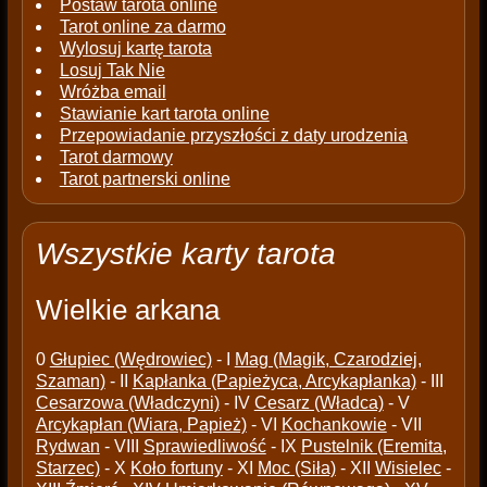
Postaw tarota online
Tarot online za darmo
Wylosuj kartę tarota
Losuj Tak Nie
Wróżba email
Stawianie kart tarota online
Przepowiadanie przyszłości z daty urodzenia
Tarot darmowy
Tarot partnerski online
Wszystkie karty tarota
Wielkie arkana
0
Głupiec (Wędrowiec)
- I
Mag (Magik, Czarodziej,
Szaman)
- II
Kapłanka (Papieżyca, Arcykapłanka)
- III
Cesarzowa (Władczyni)
- IV
Cesarz (Władca)
- V
Arcykapłan (Wiara, Papież)
- VI
Kochankowie
- VII
Rydwan
- VIII
Sprawiedliwość
- IX
Pustelnik (Eremita,
Starzec)
- X
Koło fortuny
- XI
Moc (Siła)
- XII
Wisielec
-