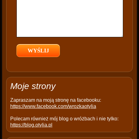
i
s
f
i
e
l
d
e
m
p
t
Moje strony
y
.
Zapraszam na moją stronę na facebooku:
https://www.facebook.com/wrozkaotylia
Polecam również mój blog o wróżbach i nie tylko:
https://blog.otylia.pl