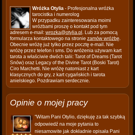
Wróżka Otylia
- Profesjonalna wróżka
tarocistka i numerolog
W przypadku zainteresowania moimi
wróżbami proszę o kontakt pod tym
adresem e-mail:
wrozka@otylia.pl
. Lub za pomocą
formularza kontaktowego na stronie
zamów wróżbę
.
Obecnie wróżę już tylko przez pocztę e-mail. Nie
wróżę przez telefon i sms. Do wróżenia używam kart
tarota a właściwie dwóch talii: Tarot of Dreams (Tarot
Snów) oraz Legacy of the Divine Tarot (Boski Tarot)
Ciro Marchetti. Nie wróżę natomiast z kart
klasycznych do gry, z kart cygańskich i tarota
anielskiego. Pozdrawiam serdecznie.
Opinie o mojej pracy
“Witam Pani Otylio, dziękuję za tak szybką
odpowiedź na moje pytania to
niesamowite jak dokładnie opisała Pani