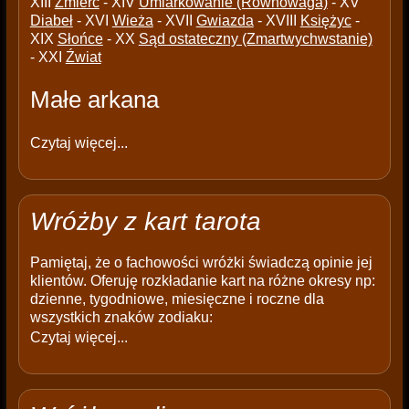
XIII
Źmierć
- XIV
Umiarkowanie (Równowaga)
- XV
Diabeł
- XVI
Wieża
- XVII
Gwiazda
- XVIII
Księżyc
-
XIX
Słońce
- XX
Sąd ostateczny (Zmartwychwstanie)
- XXI
Źwiat
Małe arkana
Czytaj więcej...
Wróżby z kart tarota
Pamiętaj, że o fachowości wróżki świadczą opinie jej
klientów. Oferuję rozkładanie kart na różne okresy np:
dzienne, tygodniowe, miesięczne i roczne dla
wszystkich znaków zodiaku:
Czytaj więcej...