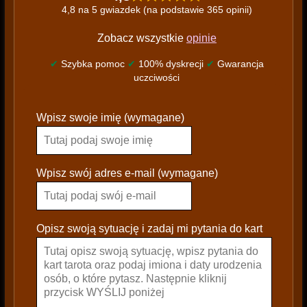
4,8 na 5 gwiazdek (na podstawie 365 opinii)
Zobacz wszystkie
opinie
✔
Szybka pomoc
✔
100% dyskrecji
✔
Gwarancja
uczciwości
P
Wpisz swoje imię (wymagane)
l
e
a
s
Wpisz swój adres e-mail (wymagane)
e
l
e
Opisz swoją sytuację i zadaj mi pytania do kart
a
v
e
t
h