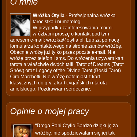
O mnie
Wróżka Otylia
- Profesjonalna wróżka
tarocistka i numerolog
W przypadku zainteresowania moimi
wróżbami proszę o kontakt pod tym
adresem e-mail:
wrozka@otylia.pl
. Lub za pomocą
formularza kontaktowego na stronie
zamów wróżbę
.
Obecnie wróżę już tylko przez pocztę e-mail. Nie
wróżę przez telefon i sms. Do wróżenia używam kart
tarota a właściwie dwóch talii: Tarot of Dreams (Tarot
Snów) oraz Legacy of the Divine Tarot (Boski Tarot)
Ciro Marchetti. Nie wróżę natomiast z kart
klasycznych do gry, z kart cygańskich i tarota
anielskiego. Pozdrawiam serdecznie.
Opinie o mojej pracy
“Droga Pani Otylio Bardzo dziękuję za
wróżbę, nie spodziewałam się jej tak