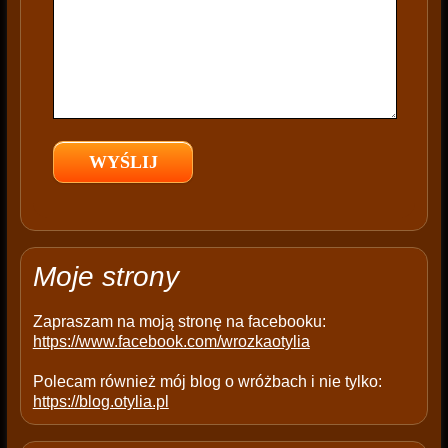
i
s
f
i
e
l
d
e
m
p
t
Moje strony
y
.
Zapraszam na moją stronę na facebooku:
https://www.facebook.com/wrozkaotylia
Polecam również mój blog o wróżbach i nie tylko:
https://blog.otylia.pl