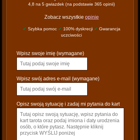
4,8 na 5 gwiazdek (na podstawie 365 opinii)
Zobacz wszystkie
opinie
✔
Szybka pomoc
✔
100% dyskrecji
✔
Gwarancja
uczciwości
P
Wpisz swoje imię (wymagane)
l
e
a
s
Wpisz swój adres e-mail (wymagane)
e
l
e
Opisz swoją sytuację i zadaj mi pytania do kart
a
v
e
t
h