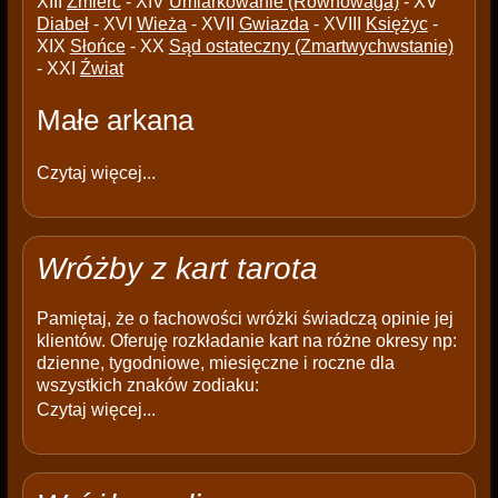
XIII
Źmierć
- XIV
Umiarkowanie (Równowaga)
- XV
Diabeł
- XVI
Wieża
- XVII
Gwiazda
- XVIII
Księżyc
-
XIX
Słońce
- XX
Sąd ostateczny (Zmartwychwstanie)
- XXI
Źwiat
Małe arkana
Czytaj więcej...
Wróżby z kart tarota
Pamiętaj, że o fachowości wróżki świadczą opinie jej
klientów. Oferuję rozkładanie kart na różne okresy np:
dzienne, tygodniowe, miesięczne i roczne dla
wszystkich znaków zodiaku:
Czytaj więcej...