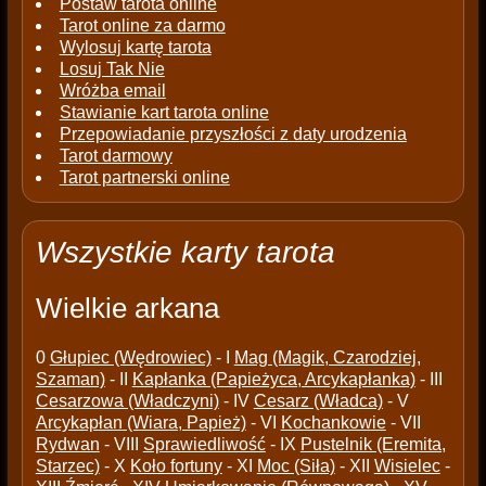
Postaw tarota online
Tarot online za darmo
Wylosuj kartę tarota
Losuj Tak Nie
Wróżba email
Stawianie kart tarota online
Przepowiadanie przyszłości z daty urodzenia
Tarot darmowy
Tarot partnerski online
Wszystkie karty tarota
Wielkie arkana
0
Głupiec (Wędrowiec)
- I
Mag (Magik, Czarodziej,
Szaman)
- II
Kapłanka (Papieżyca, Arcykapłanka)
- III
Cesarzowa (Władczyni)
- IV
Cesarz (Władca)
- V
Arcykapłan (Wiara, Papież)
- VI
Kochankowie
- VII
Rydwan
- VIII
Sprawiedliwość
- IX
Pustelnik (Eremita,
Starzec)
- X
Koło fortuny
- XI
Moc (Siła)
- XII
Wisielec
-