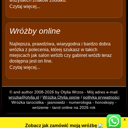
wszystkich znaków zodiaku:
Czytaj więcej...
Wróżby online
Najlepsza, prawdziwa, wiarygodna i bardzo dobra
wróżka z polecenia, której szukasz w takich
miejscach jak salon wróżb czy gabinet wróżb teraz
dostępna jest on line.
Czytaj więcej...
© and author 2008-2026 by Otylia Wrzos - Mój adres e-mail:
wrozka@otylia.pl
/
Wróżka Otylia opinie
/
polityka prywatności
Wróżka tarocistka - jasnowidz - numerologia - horoskopy -
wróżenie - tarot online na 2026 rok
X
Zobacz jak zamówić moją wróżbę