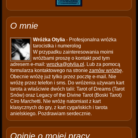
O mnie
Wróżka Otylia
- Profesjonalna wróżka
tarocistka i numerolog
W przypadku zainteresowania moimi
wróżbami proszę o kontakt pod tym
adresem e-mail:
wrozka@otylia.pl
. Lub za pomocą
formularza kontaktowego na stronie
zamów wróżbę
.
Obecnie wróżę już tylko przez pocztę e-mail. Nie
wróżę przez telefon i sms. Do wróżenia używam kart
tarota a właściwie dwóch talii: Tarot of Dreams (Tarot
Snów) oraz Legacy of the Divine Tarot (Boski Tarot)
Ciro Marchetti. Nie wróżę natomiast z kart
klasycznych do gry, z kart cygańskich i tarota
anielskiego. Pozdrawiam serdecznie.
Opinie o mojej pracy