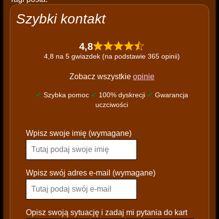
Szybki kontakt
4,8
4,8 na 5 gwiazdek (na podstawie 365 opinii)
Zobacz wszystkie
opinie
✔
Szybka pomoc
✔
100% dyskrecji
✔
Gwarancja
uczciwości
P
Wpisz swoje imię (wymagane)
l
e
a
s
Wpisz swój adres e-mail (wymagane)
e
l
e
Opisz swoją sytuację i zadaj mi pytania do kart