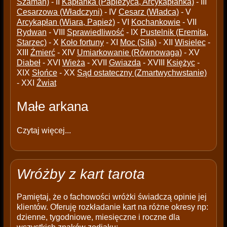
Szaman)
- II
Kapłanka (Papieżyca, Arcykapłanka)
- III
Cesarzowa (Władczyni)
- IV
Cesarz (Władca)
- V
Arcykapłan (Wiara, Papież)
- VI
Kochankowie
- VII
Rydwan
- VIII
Sprawiedliwość
- IX
Pustelnik (Eremita,
Starzec)
- X
Koło fortuny
- XI
Moc (Siła)
- XII
Wisielec
-
XIII
Źmierć
- XIV
Umiarkowanie (Równowaga)
- XV
Diabeł
- XVI
Wieża
- XVII
Gwiazda
- XVIII
Księżyc
-
XIX
Słońce
- XX
Sąd ostateczny (Zmartwychwstanie)
- XXI
Źwiat
Małe arkana
Czytaj więcej...
Wróżby z kart tarota
Pamiętaj, że o fachowości wróżki świadczą opinie jej
klientów. Oferuję rozkładanie kart na różne okresy np:
dzienne, tygodniowe, miesięczne i roczne dla