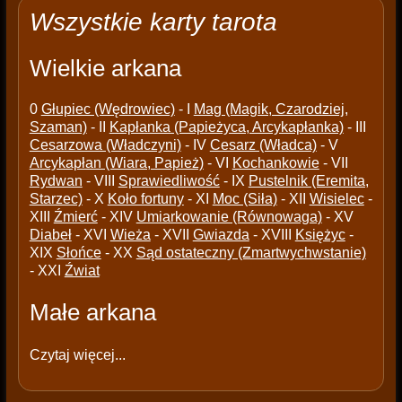
Wszystkie karty tarota
Wielkie arkana
0
Głupiec (Wędrowiec)
- I
Mag (Magik, Czarodziej,
Szaman)
- II
Kapłanka (Papieżyca, Arcykapłanka)
- III
Cesarzowa (Władczyni)
- IV
Cesarz (Władca)
- V
Arcykapłan (Wiara, Papież)
- VI
Kochankowie
- VII
Rydwan
- VIII
Sprawiedliwość
- IX
Pustelnik (Eremita,
Starzec)
- X
Koło fortuny
- XI
Moc (Siła)
- XII
Wisielec
-
XIII
Źmierć
- XIV
Umiarkowanie (Równowaga)
- XV
Diabeł
- XVI
Wieża
- XVII
Gwiazda
- XVIII
Księżyc
-
XIX
Słońce
- XX
Sąd ostateczny (Zmartwychwstanie)
- XXI
Źwiat
Małe arkana
Czytaj więcej...