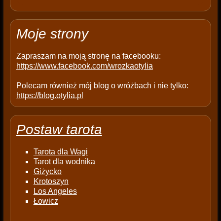
m
p
t
Moje strony
y
.
Zapraszam na moją stronę na facebooku:
https://www.facebook.com/wrozkaotylia
Polecam również mój blog o wróżbach i nie tylko:
https://blog.otylia.pl
Postaw tarota
Tarota dla Wagi
Tarot dla wodnika
Giżycko
Krotoszyn
Los Angeles
Łowicz