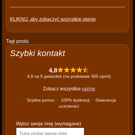
KLIKNIJ, aby zobaczyć wszystkie opinie
Tagi posta:
Szybki kontakt
4,8
4,8 na 5 gwiazdek (na podstawie 365 opinii)
Zobacz wszystkie
opinie
✔
Szybka pomoc
✔
100% dyskrecji
✔
Gwarancja
uczciwości
P
Wpisz swoje imię (wymagane)
l
e