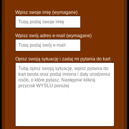
P
Wpisz swoje imię (wymagane)
l
e
a
s
Wpisz swój adres e-mail (wymagane)
e
l
e
Opisz swoją sytuację i zadaj mi pytania do kart
a
v
e
t
h
i
s
f
i
e