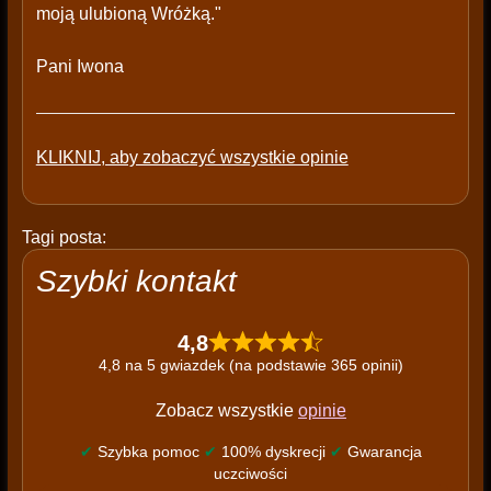
moją ulubioną Wróżką."
Pani Iwona
KLIKNIJ, aby zobaczyć wszystkie opinie
Tagi posta:
Szybki kontakt
4,8
4,8 na 5 gwiazdek (na podstawie 365 opinii)
Zobacz wszystkie
opinie
✔
Szybka pomoc
✔
100% dyskrecji
✔
Gwarancja
uczciwości