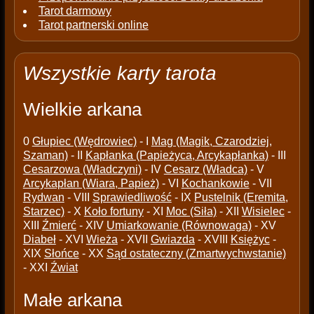
Tarot darmowy
Tarot partnerski online
Wszystkie karty tarota
Wielkie arkana
0
Głupiec (Wędrowiec)
- I
Mag (Magik, Czarodziej,
Szaman)
- II
Kapłanka (Papieżyca, Arcykapłanka)
- III
Cesarzowa (Władczyni)
- IV
Cesarz (Władca)
- V
Arcykapłan (Wiara, Papież)
- VI
Kochankowie
- VII
Rydwan
- VIII
Sprawiedliwość
- IX
Pustelnik (Eremita,
Starzec)
- X
Koło fortuny
- XI
Moc (Siła)
- XII
Wisielec
-
XIII
Źmierć
- XIV
Umiarkowanie (Równowaga)
- XV
Diabeł
- XVI
Wieża
- XVII
Gwiazda
- XVIII
Księżyc
-
XIX
Słońce
- XX
Sąd ostateczny (Zmartwychwstanie)
- XXI
Źwiat
Małe arkana