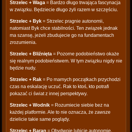
Strzelec + Waga
= Bardzo długo trwająca fascynacja
w związku. Będziecie długo żyli razem w szczęściu.
Strzelec + Byk
= Strzelec pragnie autonomii,
natomiast Byk chce stabilności. Ten związek jednak
ma szansę, jeżeli zbudujecie go na fundamentach
zrozumienia.
Strzelec + Bliźnięta
= Pozorne podobieństwo okaże
się realnym podobieństwem. W tym związku nigdy nie
będzie nudy.
Strzelec + Rak
= Po marnych początkach przychodzi
czas na eskalację uczuć. Rak to ktoś, kto potrafi
pokazać ci świat z innej perspektywy.
Strzelec + Wodnik
= Rozumiecie siebie bez na
każdej platformie. Ale to nie oznacza, że zawsze
dzielicie takie same poglądy.
Strzelec + Baran
= Obydwoje lubicie autonomię.