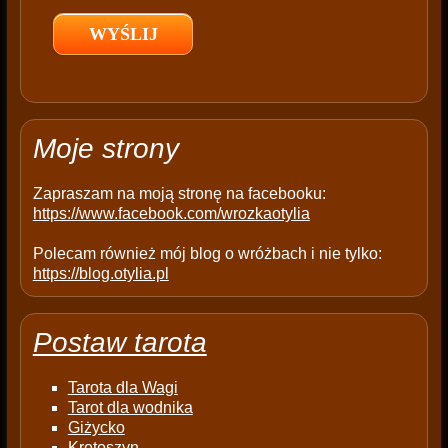
l
d
e
m
p
t
Moje strony
y
.
Zapraszam na moją stronę na facebooku:
https://www.facebook.com/wrozkaotylia
Polecam również mój blog o wróżbach i nie tylko:
https://blog.otylia.pl
Postaw tarota
Tarota dla Wagi
Tarot dla wodnika
Giżycko
Krotoszyn