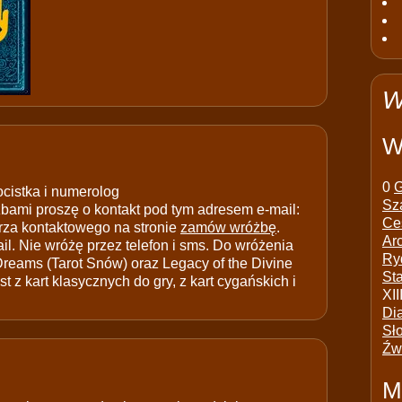
W
W
0
G
ocistka i numerolog
Sz
ami proszę o kontakt pod tym adresem e-mail:
Ce
rza kontaktowego na stronie
zamów wróżbę
.
Ar
il. Nie wróżę przez telefon i sms. Do wróżenia
Ry
 Dreams (Tarot Snów) oraz Legacy of the Divine
St
t z kart klasycznych do gry, z kart cygańskich i
XII
Di
Sł
Źw
M