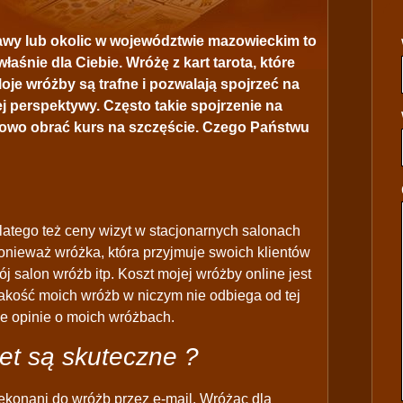
ławy lub okolic w województwie mazowieckim to
łaśnie dla Ciebie. Wróżę z kart tarota, które
je wróżby są trafne i pozwalają spojrzeć na
ej perspektywy. Często takie spojrzenie na
 nowo obrać kurs na szczęście. Czego Państwu
latego też ceny wizyt w stacjonarnych salonach
ponieważ wróżka, która przyjmuje swoich klientów
j salon wróżb itp. Koszt mojej wróżby online jest
 jakość moich wróżb w niczym nie odbiega od tej
ne opinie o moich wróżbach.
et są skuteczne ?
ekonani do wróżb przez e-mail. Wróżąc dla