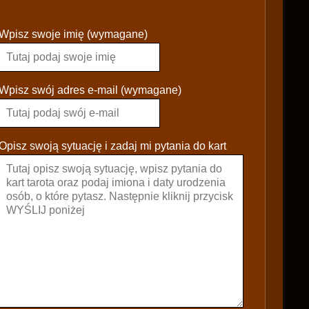
P
Wpisz swoje imię (wymagane)
l
e
a
s
Wpisz swój adres e-mail (wymagane)
e
l
e
Opisz swoją sytuację i zadaj mi pytania do kart
a
v
e
t
h
i
s
f
i
e