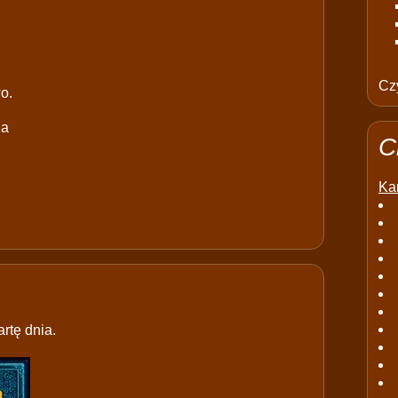
Czy
o.
ia
C
Kar
rtę dnia.