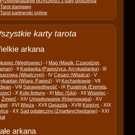
Przepowiadanie przyszłości z daty urodzenia
Tarot darmowy
Tarot partnerski online
szystkie karty tarota
ielkie arkana
łupiec (Wędrowiec)
- I
Mag (Magik, Czarodziej,
aman)
- II
Kapłanka (Papieżyca, Arcykapłanka)
- III
sarzowa (Władczyni)
- IV
Cesarz (Władca)
- V
cykapłan (Wiara, Papież)
- VI
Kochankowie
- VII
dwan
- VIII
Sprawiedliwość
- IX
Pustelnik (Eremita,
arzec)
- X
Koło fortuny
- XI
Moc (Siła)
- XII
Wisielec
-
I
Źmierć
- XIV
Umiarkowanie (Równowaga)
- XV
abeł
- XVI
Wieża
- XVII
Gwiazda
- XVIII
Księżyc
- XIX
ońce
- XX
Sąd ostateczny (Zmartwychwstanie)
- XXI
iat
ałe arkana