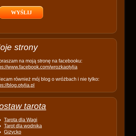
l
d
e
m
p
t
oje strony
y
.
praszam na moją stronę na facebooku:
tps://www.facebook.com/wrozkaotylia
ecam również mój blog o wróżbach i nie tylko:
ps://blog.otylia.pl
ostaw tarota
Tarota dla Wagi
Tarot dla wodnika
Giżycko