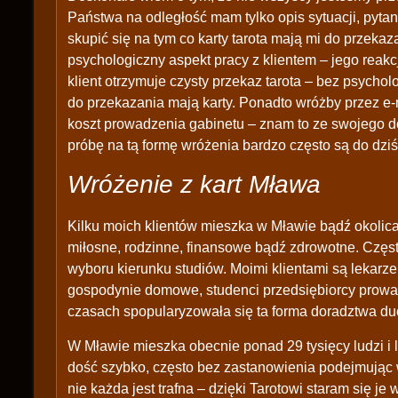
Państwa na odległość mam tylko opis sytuacji, pytan
skupić się na tym co karty tarota mają mi do przek
psychologiczny aspekt pracy z klientem – jego reakc
klient otrzymuje czysty przekaz tarota – bez psychol
do przekazania mają karty. Ponadto wróżby przez e-
koszt prowadzenia gabinetu – znam to ze swojego d
próbę na tą formę wróżenia bardzo często są do dziś
Wróżenie z kart Mława
Kilku moich klientów mieszka w Mławie bądź okolica
miłosne, rodzinne, finansowe bądź zdrowotne. Częst
wyboru kierunku studiów. Moimi klientami są lekarze
gospodynie domowe, studenci przedsiębiorcy prowad
czasach spopularyzowała się ta forma doradztwa d
W Mławie mieszka obecnie ponad 29 tysięcy ludzi i li
dość szybko, często bez zastanowienia podejmując w
nie każda jest trafna – dzięki Tarotowi staram się