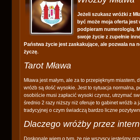
Jeżeli szukasz wróżki z M
być może moja oferta jest w
podpieram numerologią. Mo
swoje życie z zupełnie inn
Państwa życie jest zaskakujące, ale pozwala na
życzę.
Tarot Mława
Mława jest małym, ale za to przepięknym miastem, d
wróżb są dość wysokie. Jest to sytuacja normalna, 
osobiście musi zapłacić wysoki czynsz, utrzymać swó
średnio 2 razy niższy niż oferuje to gabinet wróżb a
tradycyjnej o czym świadczą bardzo liczne pozytyw
Dlaczego wróżby przez intern
Doskonale wiem o tym, że nie wszyscy jesteśmy prz