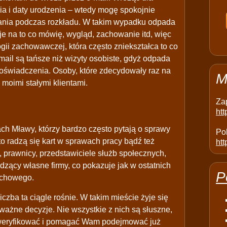
ia i daty urodzenia – wtedy mogę spokojnie
azania podczas rozkładu. W takim wypadku odpada
je na to co mówię, wygląd, zachowanie itd, więc
ogii zachowawczej, która często zniekształca to co
mail są tańsze niż wizyty osobiste, gdyż odpada
oświadczenia. Osoby, które zdecydowały raz na
M
 moimi stałymi klientami.
Za
ht
ch Mławy, którzy bardzo często pytają o sprawy
Pol
o radzą się kart w sprawach pracy bądź też
htt
, prawnicy, przedstawiciele służb społecznych,
zący własne firmy, co pokazuje jak w ostatnich
P
uchowego.
czba ta ciągle rośnie. W takim mieście żyje się
ażne decyzje. Nie wszystkie z nich są słuszne,
 je weryfikować i pomagać Wam podejmować już