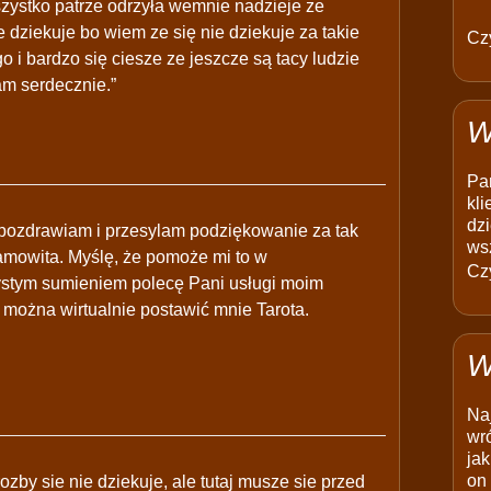
wszystko patrze odrzyła wemnie nadzieje ze
 dziekuje bo wiem ze się nie dziekuje za takie
Czy
 i bardzo się ciesze ze jeszcze są tacy ludzie
am serdecznie.”
W
Pam
kli
dzi
 pozdrawiam i przesylam podziękowanie za tak
ws
amowita. Myślę, że pomoże mi to w
Czy
ystym sumieniem polecę Pani usługi moim
można wirtualnie postawić mnie Tarota.
W
Na
wró
jak
on 
zby sie nie dziekuje, ale tutaj musze sie przed