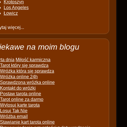
Krotoszyn
Los Angeles
Łowicz
taj więcej...
iekawe na moim blogu
ta dnia
Miłość karmiczna
Tarot który się sprawdza
Wróżka która się sprawdza
Wróżka online 24h
Sprawdzona wróżka online
Kontakt do wróżki
Postaw tarota online
Tarot online za darmo
Wylosuj kartę tarota
Losuj Tak Nie
Wróżba email
Stawianie kart tarota online