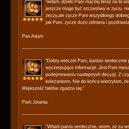
“witam. dzieki Pani inaczej teraz na to 
jeszcze moge być szczesliwy w zyciu. nie
zeczy,ale zycze Pani wszystkiego dobrego
jak Pani. zycze dużo zdrowia i pozdrawi
Pan Adam
“Dobry wieczór Pani, bardzo serdecznie
wyczerpujące informacje. Jest Pani nies
podejmowaniu nastepnyvh decyzji. Z cz
koleżankom. Nie do końca wierzyłam, że 
Większość faktów zgadza się.”
Pani Jolanta
"Witam pania serdecznie, wiem, ze za wro