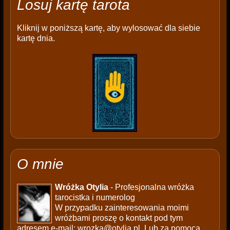
Losuj kartę tarota
Kliknij w poniższą kartę, aby wylosować dla siebie
kartę dnia.
O mnie
Wróżka Otylia
- Profesjonalna wróżka
tarocistka i numerolog
W przypadku zainteresowania moimi
wróżbami proszę o kontakt pod tym
adresem e-mail:
wrozka@otylia.pl
. Lub za pomocą