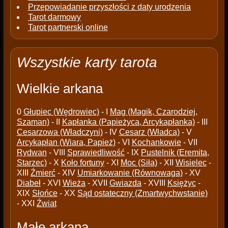
Przepowiadanie przyszłości z daty urodzenia
Tarot darmowy
Tarot partnerski online
Wszystkie karty tarota
Wielkie arkana
0
Głupiec (Wędrowiec)
- I
Mag (Magik, Czarodziej,
Szaman)
- II
Kapłanka (Papieżyca, Arcykapłanka)
- III
Cesarzowa (Władczyni)
- IV
Cesarz (Władca)
- V
Arcykapłan (Wiara, Papież)
- VI
Kochankowie
- VII
Rydwan
- VIII
Sprawiedliwość
- IX
Pustelnik (Eremita,
Starzec)
- X
Koło fortuny
- XI
Moc (Siła)
- XII
Wisielec
-
XIII
Źmierć
- XIV
Umiarkowanie (Równowaga)
- XV
Diabeł
- XVI
Wieża
- XVII
Gwiazda
- XVIII
Księżyc
-
XIX
Słońce
- XX
Sąd ostateczny (Zmartwychwstanie)
- XXI
Źwiat
Małe arkana