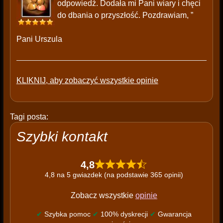
odpowiedź. Dodała mi Pani wiary i chęci
do dbania o przyszłość. Pozdrawiam, ”
Pani Urszula
KLIKNIJ, aby zobaczyć wszystkie opinie
Tagi posta:
Szybki kontakt
4,8
4,8 na 5 gwiazdek (na podstawie 365 opinii)
Zobacz wszystkie
opinie
✔
Szybka pomoc
✔
100% dyskrecji
✔
Gwarancja