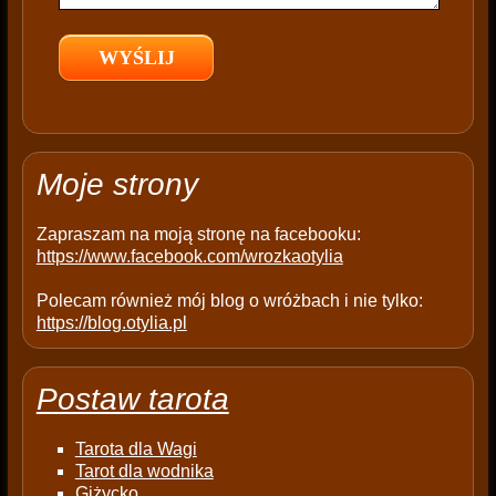
e
l
d
e
m
p
t
Moje strony
y
.
Zapraszam na moją stronę na facebooku:
https://www.facebook.com/wrozkaotylia
Polecam również mój blog o wróżbach i nie tylko:
https://blog.otylia.pl
Postaw tarota
Tarota dla Wagi
Tarot dla wodnika
Giżycko