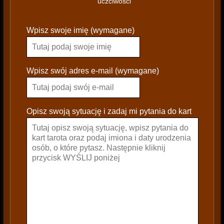
uczciwości
P
Wpisz swoje imię (wymagane)
l
e
a
s
Wpisz swój adres e-mail (wymagane)
e
l
e
Opisz swoją sytuację i zadaj mi pytania do kart
a
v
e
t
h
i
s
f
i