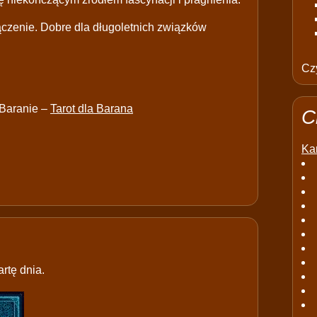
ączenie. Dobre dla długoletnich związków
Czy
 Baranie –
Tarot dla Barana
C
Kar
rtę dnia.