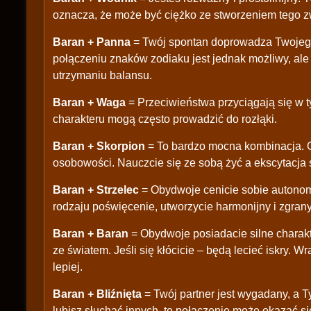
oznacza, że może być ciężko ze stworzeniem tego 
Baran + Panna
= Twój spontan doprowadza Twojego 
połączeniu znaków zodiaku jest jednak możliwy, ale
utrzymaniu balansu.
Baran + Waga
= Przeciwieństwa przyciągają się w t
charakteru mogą często prowadzić do rozłąki.
Baran + Skorpion
= To bardzo mocna kombinacja. O
osobowości. Nauczcie się ze sobą żyć a ekscytacja 
Baran + Strzelec
= Obydwoje cenicie sobie autonom
rodzaju poświęcenie, utworzycie harmonijny i zgran
Baran + Baran
= Obydwoje posiadacie silne charakt
ze światem. Jeśli się kłócicie – będą lecieć iskry. 
lepiej.
Baran + Bliźnięta
= Twój partner jest wygadany, a T
lubisz słuchać innych, to połączenie może okazać si