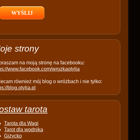
l
d
e
m
p
t
oje strony
y
.
praszam na moją stronę na facebooku:
tps://www.facebook.com/wrozkaotylia
ecam również mój blog o wróżbach i nie tylko:
ps://blog.otylia.pl
ostaw tarota
Tarota dla Wagi
Tarot dla wodnika
Giżycko