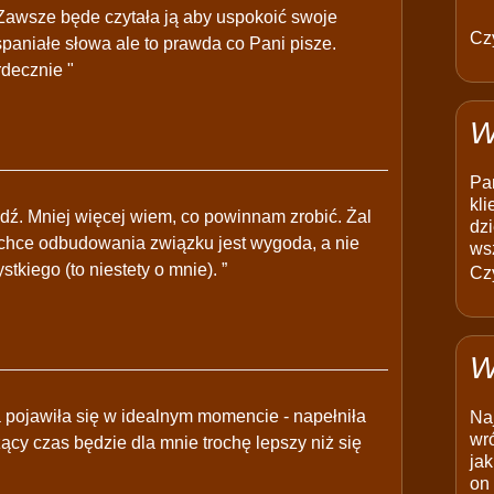
.Zawsze będe czytała ją aby uspokoić swoje
Czy
spaniałe słowa ale to prawda co Pani pisze.
decznie "
W
Pam
kli
dź. Mniej więcej wiem, co powinnam zrobić. Żal
dzi
 chce odbudowania związku jest wygoda, a nie
ws
kiego (to niestety o mnie). ”
Czy
W
 pojawiła się w idealnym momencie - napełniła
Na
wró
zący czas będzie dla mnie trochę lepszy niż się
jak
on 