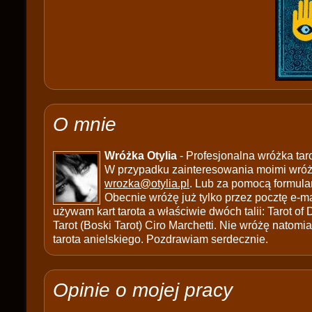
O mnie
Wróżka Otylia
- Profesjonalna wróżka tar
W przypadku zainteresowania moimi wróżb
wrozka@otylia.pl
. Lub za pomocą formula
Obecnie wróżę już tylko przez pocztę e-ma
używam kart tarota a właściwie dwóch talii: Tarot of
Tarot (Boski Tarot) Ciro Marchetti. Nie wróżę natomias
tarota anielskiego. Pozdrawiam serdecznie.
Opinie o mojej pracy