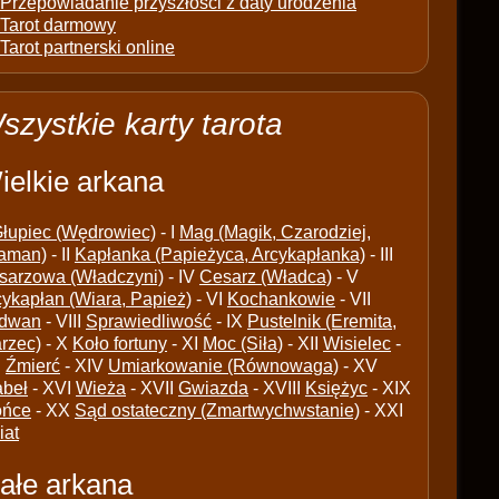
Przepowiadanie przyszłości z daty urodzenia
Tarot darmowy
Tarot partnerski online
szystkie karty tarota
ielkie arkana
łupiec (Wędrowiec)
- I
Mag (Magik, Czarodziej,
aman)
- II
Kapłanka (Papieżyca, Arcykapłanka)
- III
sarzowa (Władczyni)
- IV
Cesarz (Władca)
- V
cykapłan (Wiara, Papież)
- VI
Kochankowie
- VII
dwan
- VIII
Sprawiedliwość
- IX
Pustelnik (Eremita,
arzec)
- X
Koło fortuny
- XI
Moc (Siła)
- XII
Wisielec
-
I
Źmierć
- XIV
Umiarkowanie (Równowaga)
- XV
abeł
- XVI
Wieża
- XVII
Gwiazda
- XVIII
Księżyc
- XIX
ońce
- XX
Sąd ostateczny (Zmartwychwstanie)
- XXI
iat
ałe arkana