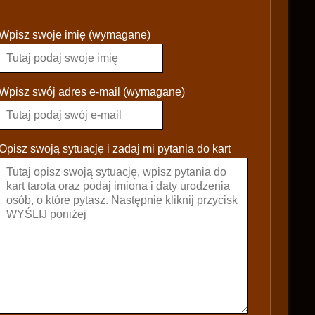
P
Wpisz swoje imię (wymagane)
l
e
a
s
Wpisz swój adres e-mail (wymagane)
e
l
e
Opisz swoją sytuację i zadaj mi pytania do kart
a
v
e
t
h
i
s
f
i
e