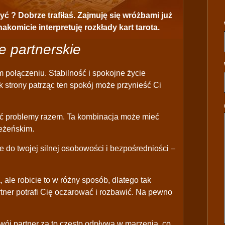
ć ? Dobrze trafiłaś. Zajmuję się wróżbami już
akomicie interpretuję rozkłady kart tarota.
 partnerskie
 połączeniu. Stabilność i spokojne życie
k strony patrząc ten spokój może przynieść Ci
ć problemy razem. Ta kombinacja może mieć
leżeńskim.
 do twojej silnej osobowości i bezpośredniości –
ale robicie to w różny sposób, dlatego tak
rtner potrafi Cię oczarować i rozbawić. Na pewno
Twój partner za to często odpływa w marzenia, co