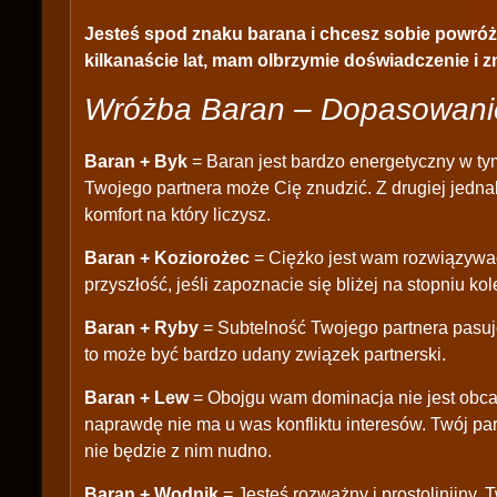
Jesteś spod znaku barana i chcesz sobie powróży
kilkanaście lat, mam olbrzymie doświadczenie i zn
Wróżba Baran – Dopasowanie
Baran + Byk
= Baran jest bardzo energetyczny w tym
Twojego partnera może Cię znudzić. Z drugiej jedna
komfort na który liczysz.
Baran + Koziorożec
= Ciężko jest wam rozwiązywa
przyszłość, jeśli zapoznacie się bliżej na stopniu ko
Baran + Ryby
= Subtelność Twojego partnera pasuje
to może być bardzo udany związek partnerski.
Baran + Lew
= Obojgu wam dominacja nie jest obca, 
naprawdę nie ma u was konfliktu interesów. Twój pa
nie będzie z nim nudno.
Baran + Wodnik
= Jesteś rozważny i prostolinijny. 