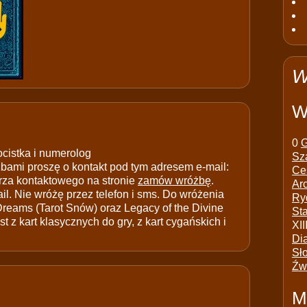
W
W
0
G
ocistka i numerolog
Sz
ami proszę o kontakt pod tym adresem e-mail:
Ce
rza kontaktowego na stronie
zamów wróżbę
.
Ar
il. Nie wróżę przez telefon i sms. Do wróżenia
Ry
 Dreams (Tarot Snów) oraz Legacy of the Divine
St
t z kart klasycznych do gry, z kart cygańskich i
XII
Di
Sł
Źw
M