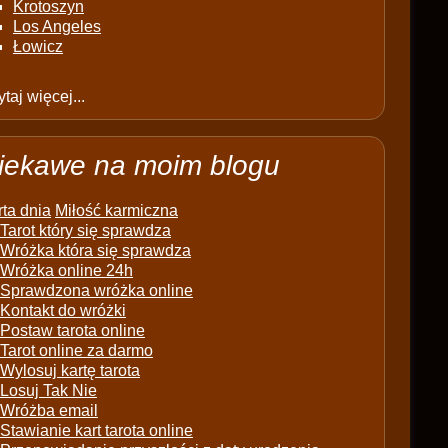
Krotoszyn
Los Angeles
Łowicz
taj więcej...
iekawe na moim blogu
ta dnia
Miłość karmiczna
Tarot który się sprawdza
Wróżka która się sprawdza
Wróżka online 24h
Sprawdzona wróżka online
Kontakt do wróżki
Postaw tarota online
Tarot online za darmo
Wylosuj kartę tarota
Losuj Tak Nie
Wróżba email
Stawianie kart tarota online