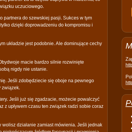
związku uczuciowego.
partnera do szewskiej pasji. Sukces w tym
 tylko dzięki doprowadzeniu do kompromisu i
ym układzie jest podobnie. Ale dominujące cechy
M
Za
bydwoje macie bardzo silnie rozwinięte
ht
sobą nigdy nie ustanie.
Pol
ię. Jeśli zdobędziecie się oboje na pewnego
htt
y związek.
ery. Jeśli już się zgadzacie, możecie powalczyć
P
Wraz z upływem czasu ten związek radzi sobie coraz
y wolisz działanie zamiast mówienia. Jeśli jednak
ę niekończącym źródłem fascynacji i pragnienia.