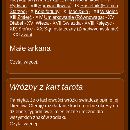
Rydwan
- VIII
Sprawiedliwość
- IX
Pustelnik (Eremita,
Starzec)
- X
Koło fortuny
- XI
Moc (Siła)
- XII
Wisielec
-
XIII
Źmierć
- XIV
Umiarkowanie (Równowaga)
- XV
Diabeł
- XVI
Wieża
- XVII
Gwiazda
- XVIII
Księżyc
-
XIX
Słońce
- XX
Sąd ostateczny (Zmartwychwstanie)
- XXI
Źwiat
Małe arkana
Czytaj więcej...
Wróżby z kart tarota
Pamiętaj, że o fachowości wróżki świadczą opinie jej
klientów. Oferuję rozkładanie kart na różne okresy np:
dzienne, tygodniowe, miesięczne i roczne dla
wszystkich znaków zodiaku:
Czytaj więcej...