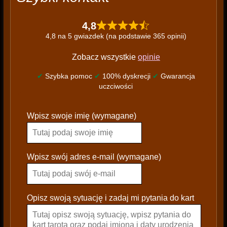
4,8
4,8 na 5 gwiazdek (na podstawie 365 opinii)
Zobacz wszystkie
opinie
✔
Szybka pomoc
✔
100% dyskrecji
✔
Gwarancja
uczciwości
P
Wpisz swoje imię (wymagane)
l
e
a
s
Wpisz swój adres e-mail (wymagane)
e
l
e
Opisz swoją sytuację i zadaj mi pytania do kart
a
v