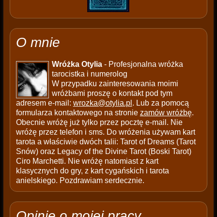
O mnie
Wróżka Otylia
- Profesjonalna wróżka
tarocistka i numerolog
W przypadku zainteresowania moimi
wróżbami proszę o kontakt pod tym
adresem e-mail:
wrozka@otylia.pl
. Lub za pomocą
formularza kontaktowego na stronie
zamów wróżbę
.
Obecnie wróżę już tylko przez pocztę e-mail. Nie
wróżę przez telefon i sms. Do wróżenia używam kart
tarota a właściwie dwóch talii: Tarot of Dreams (Tarot
Snów) oraz Legacy of the Divine Tarot (Boski Tarot)
Ciro Marchetti. Nie wróżę natomiast z kart
klasycznych do gry, z kart cygańskich i tarota
anielskiego. Pozdrawiam serdecznie.
Opinie o mojej pracy