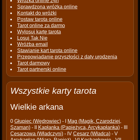
Wróżka online 24h
Sprawdzona wróżka online
Kontakt do wróżki
Postaw tarota online
Tarot online za darmo
Wylosuj kartę tarota
Losuj Tak Nie
Wróżba email
Stawianie kart tarota online
Przepowiadanie przyszłości z daty urodzenia
Tarot darmowy
Tarot partnerski online
Wszystkie karty tarota
Wielkie arkana
0
Głupiec (Wędrowiec)
- I
Mag (Magik, Czarodziej,
Szaman)
- II
Kapłanka (Papieżyca, Arcykapłanka)
- III
Cesarzowa (Władczyni)
- IV
Cesarz (Władca)
- V
Arcykapłan (Wiara, Papież)
- VI
Kochankowie
- VII