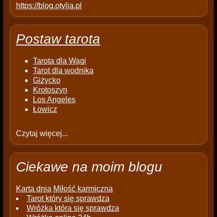
https://blog.otylia.pl
Postaw tarota
Tarota dla Wagi
Tarot dla wodnika
Giżycko
Krotoszyn
Los Angeles
Łowicz
Czytaj więcej...
Ciekawe na moim blogu
Karta dnia
Miłość karmiczna
Tarot który się sprawdza
Wróżka która się sprawdza