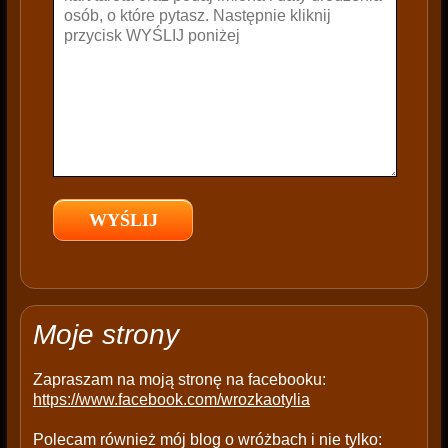
e
t
h
i
s
f
i
e
l
d
e
m
p
t
Moje strony
y
.
Zapraszam na moją stronę na facebooku:
https://www.facebook.com/wrozkaotylia
Polecam również mój blog o wróżbach i nie tylko: