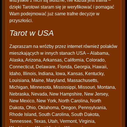
wszystkie z nich są słuszne, nie każda jest trafna –
dzięki Tarotowi staram się je weryfikować i pomagać
Wam podejmować już same trafne decyzje w
przyszłości.
Tarot w USA
Zapraszam na wróżby przez internet również polaków
mieszkających w innych stanach USA – Alabama,
Alaska, Arizona, Arkansas, California, Colorado,
Connecticut, Delaware, Florida, Georgia, Hawaii,
Idaho, Illinois, Indiana, Iowa, Kansas, Kentucky,
Louisiana, Maine, Maryland, Massachusetts,
Michigan, Minnesota, Mississippi, Missouri, Montana,
Nebraska, Nevada, New Hampshire, New Jersey,
New Mexico, New York, North Carolina, North
Dakota, Ohio, Oklahoma, Oregon, Pennsylvania,
Rhode Island, South Carolina, South Dakota,
Tennessee, Texas, Utah, Vermont, Virginia,