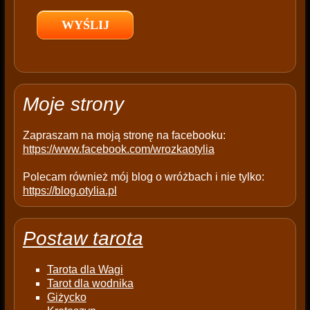
l
d
e
m
p
t
Moje strony
y
.
Zapraszam na moją stronę na facebooku:
https://www.facebook.com/wrozkaotylia
Polecam również mój blog o wróżbach i nie tylko:
https://blog.otylia.pl
Postaw tarota
Tarota dla Wagi
Tarot dla wodnika
Giżycko