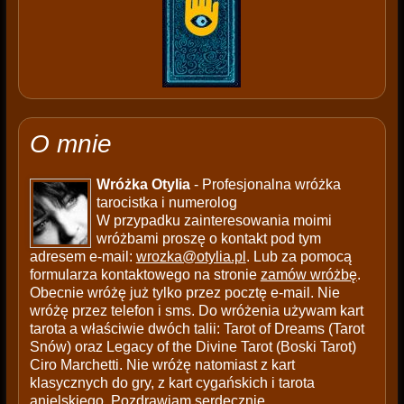
O mnie
Wróżka Otylia
- Profesjonalna wróżka
tarocistka i numerolog
W przypadku zainteresowania moimi
wróżbami proszę o kontakt pod tym
adresem e-mail:
wrozka@otylia.pl
. Lub za pomocą
formularza kontaktowego na stronie
zamów wróżbę
.
Obecnie wróżę już tylko przez pocztę e-mail. Nie
wróżę przez telefon i sms. Do wróżenia używam kart
tarota a właściwie dwóch talii: Tarot of Dreams (Tarot
Snów) oraz Legacy of the Divine Tarot (Boski Tarot)
Ciro Marchetti. Nie wróżę natomiast z kart
klasycznych do gry, z kart cygańskich i tarota
anielskiego. Pozdrawiam serdecznie.