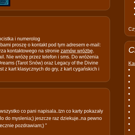
Czy
ocistka i numerolog
ami proszę o kontakt pod tym adresem e-mail:
C
rza kontaktowego na stronie
zamów wróżbę
.
il. Nie wróżę przez telefon i sms. Do wróżenia
 Dreams (Tarot Snów) oraz Legacy of the Divine
Kar
t z kart klasycznych do gry, z kart cygańskich i
wszystko co pani napisala..tzn co karty pokazały
alo do myslenia;) jeszcze raz dziekuje..na pewno
ecznie pozdrawiam;) ”