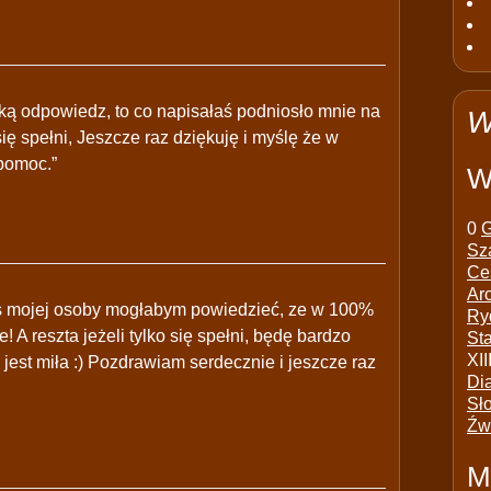
bką odpowiedz, to co napisałaś podniosło mnie na
W
ę spełni, Jeszcze raz dziękuję i myślę że w
pomoc.”
W
0
G
Sz
Ce
Ar
is mojej osoby mogłabym powiedzieć, ze w 100%
Ry
! A reszta jeżeli tylko się spełni, będę bardzo
St
XII
jest miła :) Pozdrawiam serdecznie i jeszcze raz
Di
Sł
Źw
M