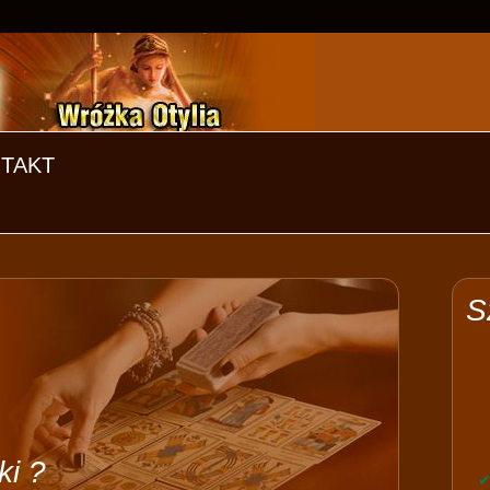
TAKT
S
ki ?