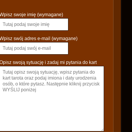
P
Wpisz swoje imię (wymagane)
l
e
a
s
Wpisz swój adres e-mail (wymagane)
e
l
e
Opisz swoją sytuację i zadaj mi pytania do kart
a
v
e
t
h
i
s
f
i
e