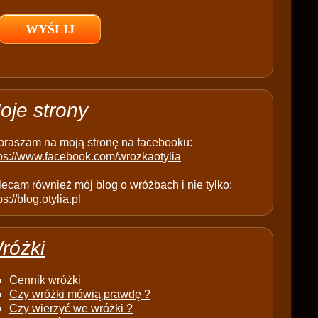
l
d
e
m
p
t
oje strony
y
.
praszam na moją stronę na facebooku:
tps://www.facebook.com/wrozkaotylia
ecam również mój blog o wróżbach i nie tylko:
ps://blog.otylia.pl
różki
Cennik wróżki
Czy wróżki mówią prawdę ?
Czy wierzyć we wróżki ?