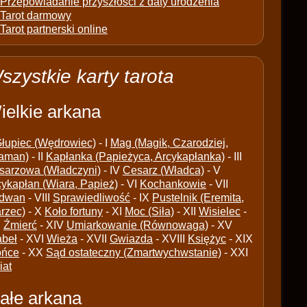
Przepowiadanie przyszłości z daty urodzenia
Tarot darmowy
Tarot partnerski online
szystkie karty tarota
ielkie arkana
łupiec (Wędrowiec)
- I
Mag (Magik, Czarodziej,
aman)
- II
Kapłanka (Papieżyca, Arcykapłanka)
- III
sarzowa (Władczyni)
- IV
Cesarz (Władca)
- V
cykapłan (Wiara, Papież)
- VI
Kochankowie
- VII
dwan
- VIII
Sprawiedliwość
- IX
Pustelnik (Eremita,
arzec)
- X
Koło fortuny
- XI
Moc (Siła)
- XII
Wisielec
-
I
Źmierć
- XIV
Umiarkowanie (Równowaga)
- XV
abeł
- XVI
Wieża
- XVII
Gwiazda
- XVIII
Księżyc
- XIX
ońce
- XX
Sąd ostateczny (Zmartwychwstanie)
- XXI
iat
ałe arkana