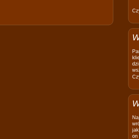
Czy
W
Pam
kli
dzi
ws
Czy
W
Na
wró
jak
on 