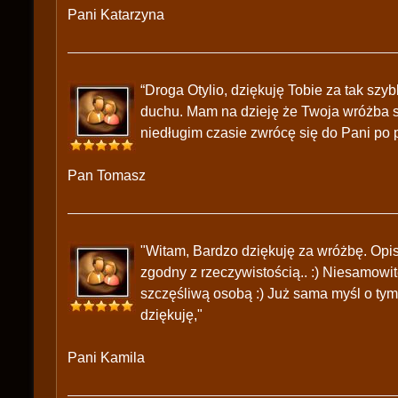
Pani Katarzyna
“Droga Otylio, dziękuję Tobie za tak szy
duchu. Mam na dzieję że Twoja wróżba si
niedługim czasie zwrócę się do Pani po 
Pan Tomasz
"Witam, Bardzo dziękuję za wróżbę. Op
zgodny z rzeczywistością.. :) Niesamowite
szczęśliwą osobą :) Już sama myśl o tym 
dziękuję,"
Pani Kamila