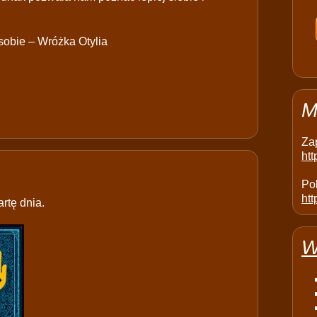
obie – Wróżka Otylia
M
Za
ht
Pol
htt
rtę dnia.
W