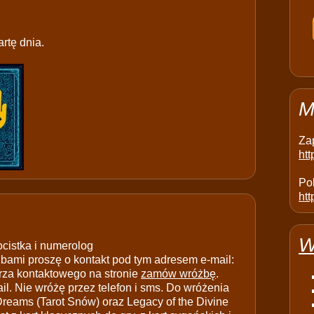
rtę dnia.
M
Za
ht
Pol
htt
W
ocistka i numerolog
ami proszę o kontakt pod tym adresem e-mail:
rza kontaktowego na stronie
zamów wróżbę
.
il. Nie wróżę przez telefon i sms. Do wróżenia
 Dreams (Tarot Snów) oraz Legacy of the Divine