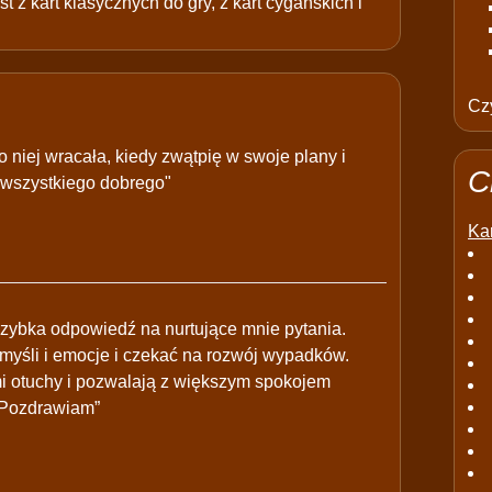
t z kart klasycznych do gry, z kart cygańskich i
Czy
o niej wracała, kiedy zwątpię w swoje plany i
C
 wszystkiego dobrego"
Kar
szybka odpowiedź na nurtujące mnie pytania.
myśli i emocje i czekać na rozwój wypadków.
mi otuchy i pozwalają z większym spokojem
. Pozdrawiam”