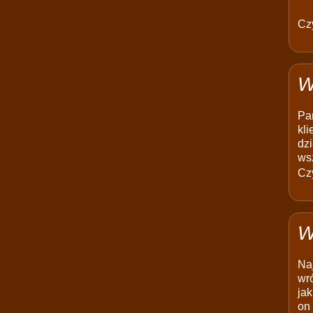
Czy
W
Pam
kli
dzi
ws
Czy
W
Na
wró
jak
on 