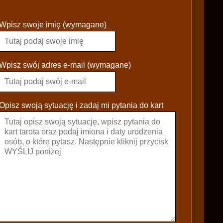
P
Wpisz swoje imię (wymagane)
l
e
a
s
Wpisz swój adres e-mail (wymagane)
e
l
e
Opisz swoją sytuację i zadaj mi pytania do kart
a
v
e
t
h
i
s
f
i
e