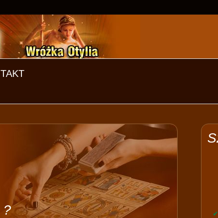
TAKT
S
 ?