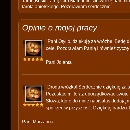
Tarot (Boski Tarot) Ciro Marchetti. Nie wróżę natomias
tarota anielskiego. Pozdrawiam serdecznie.
Opinie o mojej pracy
"Pani Otylio, dziękuję za wróżbę .Będę d
cele. Pozdrawiam Panią i również życzę
Pani Jolanta
“Droga wróżko! Serdecznie dziękuję za 
Pozostaje mi teraz uporządkować swoje 
Słowa, które do mnie napisałaś dodają 
spojrzeć w przyszłość. Dziękuję bardzo
Pani Marzanna