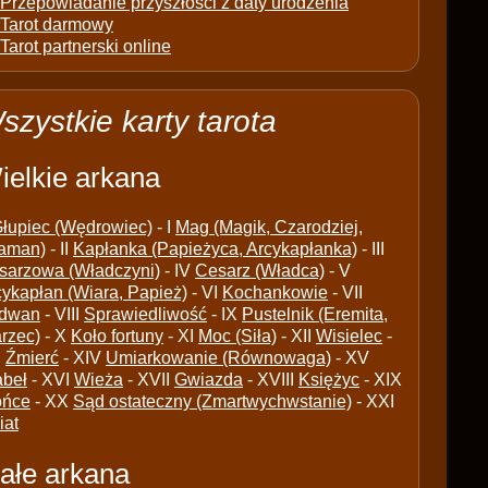
Przepowiadanie przyszłości z daty urodzenia
Tarot darmowy
Tarot partnerski online
szystkie karty tarota
ielkie arkana
łupiec (Wędrowiec)
- I
Mag (Magik, Czarodziej,
aman)
- II
Kapłanka (Papieżyca, Arcykapłanka)
- III
sarzowa (Władczyni)
- IV
Cesarz (Władca)
- V
cykapłan (Wiara, Papież)
- VI
Kochankowie
- VII
dwan
- VIII
Sprawiedliwość
- IX
Pustelnik (Eremita,
arzec)
- X
Koło fortuny
- XI
Moc (Siła)
- XII
Wisielec
-
I
Źmierć
- XIV
Umiarkowanie (Równowaga)
- XV
abeł
- XVI
Wieża
- XVII
Gwiazda
- XVIII
Księżyc
- XIX
ońce
- XX
Sąd ostateczny (Zmartwychwstanie)
- XXI
iat
ałe arkana