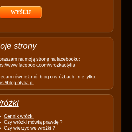
l
d
e
m
p
t
oje strony
y
.
praszam na moją stronę na facebooku:
tps://www.facebook.com/wrozkaotylia
ecam również mój blog o wróżbach i nie tylko:
ps://blog.otylia.pl
różki
Cennik wróżki
Czy wróżki mówią prawdę ?
Czy wierzyć we wróżki ?