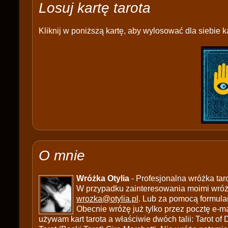
Losuj kartę tarota
Kliknij w poniższą kartę, aby wylosować dla siebie ka
O mnie
Wróżka Otylia
- Profesjonalna wróżka tar
W przypadku zainteresowania moimi wróżb
wrozka@otylia.pl
. Lub za pomocą formula
Obecnie wróżę już tylko przez pocztę e-ma
używam kart tarota a właściwie dwóch talii: Tarot of