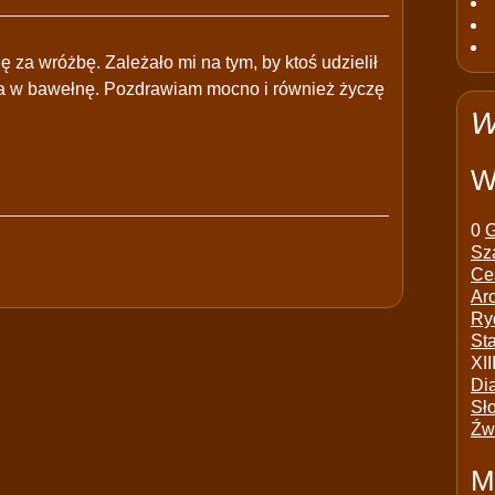
ę za wróżbę. Zależało mi na tym, by ktoś udzielił
nia w bawełnę. Pozdrawiam mocno i również życzę
W
W
0
G
Sz
Ce
Ar
Ry
St
XII
Di
Sł
Źw
M