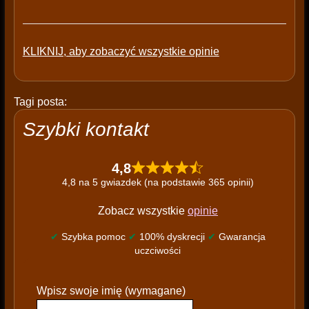
KLIKNIJ, aby zobaczyć wszystkie opinie
Tagi posta:
Szybki kontakt
4,8
4,8 na 5 gwiazdek (na podstawie 365 opinii)
Zobacz wszystkie
opinie
✔
Szybka pomoc
✔
100% dyskrecji
✔
Gwarancja
uczciwości
P
Wpisz swoje imię (wymagane)
l