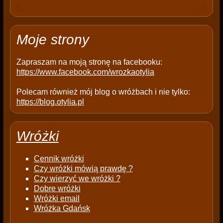
m
p
t
Moje strony
y
.
Zapraszam na moją stronę na facebooku:
https://www.facebook.com/wrozkaotylia
Polecam również mój blog o wróżbach i nie tylko:
https://blog.otylia.pl
Wróżki
Cennik wróżki
Czy wróżki mówią prawdę ?
Czy wierzyć we wróżki ?
Dobre wróżki
Wróżki email
Wróżka Gdańsk