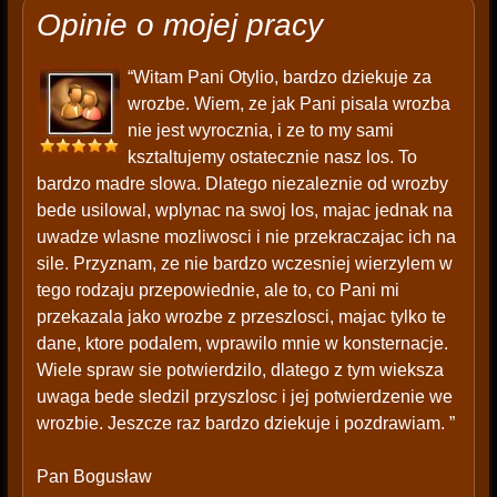
Opinie o mojej pracy
“Witam Pani Otylio, bardzo dziekuje za
wrozbe. Wiem, ze jak Pani pisala wrozba
nie jest wyrocznia, i ze to my sami
ksztaltujemy ostatecznie nasz los. To
bardzo madre slowa. Dlatego niezaleznie od wrozby
bede usilowal, wplynac na swoj los, majac jednak na
uwadze wlasne mozliwosci i nie przekraczajac ich na
sile. Przyznam, ze nie bardzo wczesniej wierzylem w
tego rodzaju przepowiednie, ale to, co Pani mi
przekazala jako wrozbe z przeszlosci, majac tylko te
dane, ktore podalem, wprawilo mnie w konsternacje.
Wiele spraw sie potwierdzilo, dlatego z tym wieksza
uwaga bede sledzil przyszlosc i jej potwierdzenie we
wrozbie. Jeszcze raz bardzo dziekuje i pozdrawiam. ”
Pan Bogusław