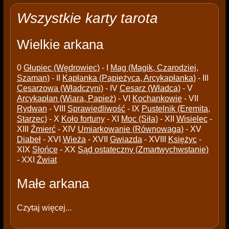
Wszystkie karty tarota
Wielkie arkana
0
Głupiec (Wędrowiec)
- I
Mag (Magik, Czarodziej,
Szaman)
- II
Kapłanka (Papieżyca, Arcykapłanka)
- III
Cesarzowa (Władczyni)
- IV
Cesarz (Władca)
- V
Arcykapłan (Wiara, Papież)
- VI
Kochankowie
- VII
Rydwan
- VIII
Sprawiedliwość
- IX
Pustelnik (Eremita,
Starzec)
- X
Koło fortuny
- XI
Moc (Siła)
- XII
Wisielec
-
XIII
Źmierć
- XIV
Umiarkowanie (Równowaga)
- XV
Diabeł
- XVI
Wieża
- XVII
Gwiazda
- XVIII
Księżyc
-
XIX
Słońce
- XX
Sąd ostateczny (Zmartwychwstanie)
- XXI
Źwiat
Małe arkana
Czytaj więcej...