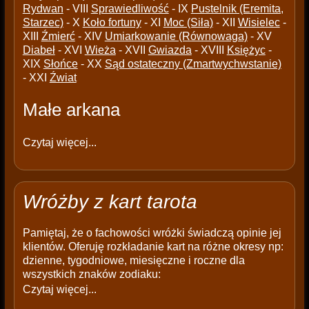
Rydwan
- VIII
Sprawiedliwość
- IX
Pustelnik (Eremita,
Starzec)
- X
Koło fortuny
- XI
Moc (Siła)
- XII
Wisielec
-
XIII
Źmierć
- XIV
Umiarkowanie (Równowaga)
- XV
Diabeł
- XVI
Wieża
- XVII
Gwiazda
- XVIII
Księżyc
-
XIX
Słońce
- XX
Sąd ostateczny (Zmartwychwstanie)
- XXI
Źwiat
Małe arkana
Czytaj więcej...
Wróżby z kart tarota
Pamiętaj, że o fachowości wróżki świadczą opinie jej
klientów. Oferuję rozkładanie kart na różne okresy np:
dzienne, tygodniowe, miesięczne i roczne dla
wszystkich znaków zodiaku:
Czytaj więcej...