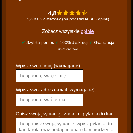
4,8
4,8 na 5 gwiazdek (na podstawie 365 opinii)
Zobacz wszystkie
opinie
✔
Szybka pomoc
✔
100% dyskrecji
✔
Gwarancja
uczciwości
P
Wpisz swoje imię (wymagane)
l
e
a
s
Wpisz swój adres e-mail (wymagane)
e
l
e
Opisz swoją sytuację i zadaj mi pytania do kart
a
v
e