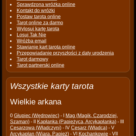
Sprawdzona wróżka online
Kontakt do wróżki
Postaw tarota online
Tarot online za darmo
Wylosuj kartę tarota
Losuj Tak Nie
Wróżba email
Stawianie kart tarota online
Przepowiadanie przyszłości z daty urodzenia
Tarot darmowy
Tarot partnerski online
Wszystkie karty tarota
Wielkie arkana
0
Głupiec (Wędrowiec)
- I
Mag (Magik, Czarodziej,
Szaman)
- II
Kapłanka (Papieżyca, Arcykapłanka)
- III
Cesarzowa (Władczyni)
- IV
Cesarz (Władca)
- V
Arcykapłan (Wiara, Papież)
- VI
Kochankowie
- VII