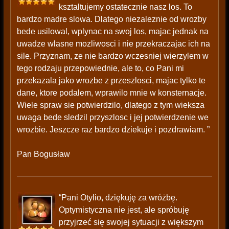
ksztaltujemy ostatecznie nasz los. To
bardzo madre slowa. Dlatego niezaleznie od wrozby
bede usilowal, wplynac na swoj los, majac jednak na
uwadze wlasne mozliwosci i nie przekraczajac ich na
sile. Przyznam, ze nie bardzo wczesniej wierzylem w
tego rodzaju przepowiednie, ale to, co Pani mi
przekazala jako wrozbe z przeszlosci, majac tylko te
dane, ktore podalem, wprawilo mnie w konsternacje.
Wiele spraw sie potwierdzilo, dlatego z tym wieksza
uwaga bede sledzil przyszlosc i jej potwierdzenie we
wrozbie. Jeszcze raz bardzo dziekuje i pozdrawiam. ”
Pan Bogusław
“Pani Otylio, dziękuję za wróżbę.
Optymistyczna nie jest, ale spróbuję
przyjrzeć się swojej sytuacji z większym