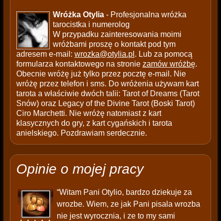
Wróżka Otylia
- Profesjonalna wróżka
tarocistka i numerolog
W przypadku zainteresowania moimi
wróżbami proszę o kontakt pod tym
adresem e-mail:
wrozka@otylia.pl
. Lub za pomocą
formularza kontaktowego na stronie
zamów wróżbę
.
Obecnie wróżę już tylko przez pocztę e-mail. Nie
wróżę przez telefon i sms. Do wróżenia używam kart
tarota a właściwie dwóch talii: Tarot of Dreams (Tarot
Snów) oraz Legacy of the Divine Tarot (Boski Tarot)
Ciro Marchetti. Nie wróżę natomiast z kart
klasycznych do gry, z kart cygańskich i tarota
anielskiego. Pozdrawiam serdecznie.
Opinie o mojej pracy
“Witam Pani Otylio, bardzo dziekuje za
wrozbe. Wiem, ze jak Pani pisala wrozba
nie jest wyrocznia, i ze to my sami