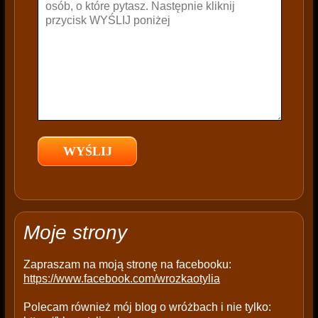
t
h
i
s
f
i
e
l
d
e
m
p
t
Moje strony
y
.
Zapraszam na moją stronę na facebooku:
https://www.facebook.com/wrozkaotylia
Polecam również mój blog o wróżbach i nie tylko: