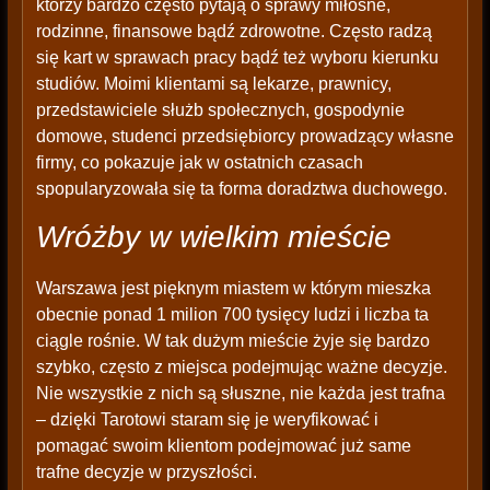
którzy bardzo często pytają o sprawy miłosne,
rodzinne, finansowe bądź zdrowotne. Często radzą
się kart w sprawach pracy bądź też wyboru kierunku
studiów. Moimi klientami są lekarze, prawnicy,
przedstawiciele służb społecznych, gospodynie
domowe, studenci przedsiębiorcy prowadzący własne
firmy, co pokazuje jak w ostatnich czasach
spopularyzowała się ta forma doradztwa duchowego.
Wróżby w wielkim mieście
Warszawa jest pięknym miastem w którym mieszka
obecnie ponad 1 milion 700 tysięcy ludzi i liczba ta
ciągle rośnie. W tak dużym mieście żyje się bardzo
szybko, często z miejsca podejmując ważne decyzje.
Nie wszystkie z nich są słuszne, nie każda jest trafna
– dzięki Tarotowi staram się je weryfikować i
pomagać swoim klientom podejmować już same
trafne decyzje w przyszłości.