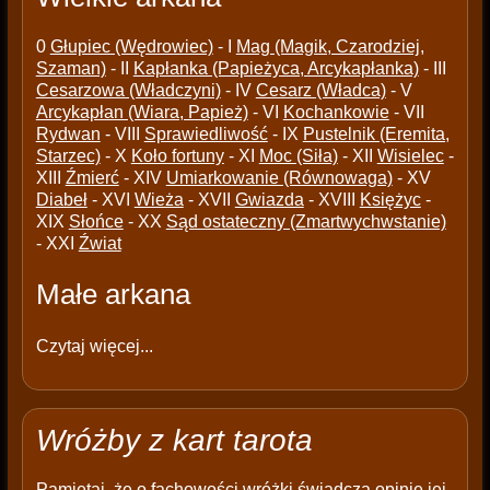
0
Głupiec (Wędrowiec)
- I
Mag (Magik, Czarodziej,
Szaman)
- II
Kapłanka (Papieżyca, Arcykapłanka)
- III
Cesarzowa (Władczyni)
- IV
Cesarz (Władca)
- V
Arcykapłan (Wiara, Papież)
- VI
Kochankowie
- VII
Rydwan
- VIII
Sprawiedliwość
- IX
Pustelnik (Eremita,
Starzec)
- X
Koło fortuny
- XI
Moc (Siła)
- XII
Wisielec
-
XIII
Źmierć
- XIV
Umiarkowanie (Równowaga)
- XV
Diabeł
- XVI
Wieża
- XVII
Gwiazda
- XVIII
Księżyc
-
XIX
Słońce
- XX
Sąd ostateczny (Zmartwychwstanie)
- XXI
Źwiat
Małe arkana
Czytaj więcej...
Wróżby z kart tarota
Pamiętaj, że o fachowości wróżki świadczą opinie jej