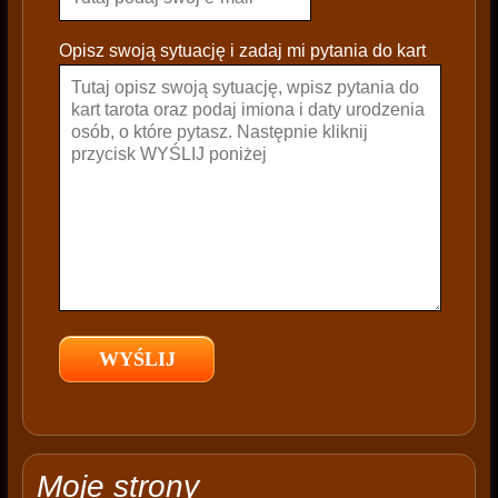
l
e
Opisz swoją sytuację i zadaj mi pytania do kart
a
v
e
t
h
i
s
f
i
e
l
d
e
m
p
t
Moje strony
y