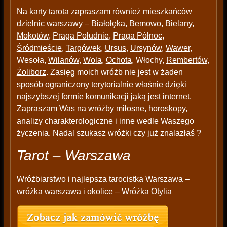
Na karty tarota zapraszam również mieszkańców
dzielnic warszawy –
Białołęka
,
Bemowo
,
Bielany
,
Mokotów
,
Praga Południe
,
Praga Północ
,
Śródmieście
,
Targówek
,
Ursus
,
Ursynów
,
Wawer
,
Wesoła,
Wilanów
,
Wola
,
Ochota
, Włochy,
Rembertów
,
Żoliborz
. Zasięg moich wróżb nie jest w żaden
sposób ograniczony terytorialnie właśnie dzięki
najszybszej formie komunikacji jaką jest internet.
Zapraszam Was na wróżby miłosne, horoskopy,
analizy charakterologiczne i inne wedle Waszego
życzenia. Nadal szukasz wróżki czy już znalazłaś ?
Tarot – Warszawa
Wróżbiarstwo i najlepsza tarocistka Warszawa –
wróżka warszawa i okolice – Wróżka Otylia