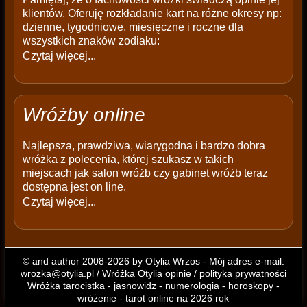
klientów. Oferuję rozkładanie kart na różne okresy np:
dzienne, tygodniowe, miesięczne i roczne dla
wszystkich znaków zodiaku:
Czytaj więcej...
Wróżby online
Najlepsza, prawdziwa, wiarygodna i bardzo dobra
wróżka z polecenia, której szukasz w takich
miejscach jak salon wróżb czy gabinet wróżb teraz
dostępna jest on line.
Czytaj więcej...
© and author 2008-2026 by Otylia Wrzos - Mój adres e-mail:
wrozka@otylia.pl
/
Wróżka Otylia opinie
/
polityka prywatności
Wróżka tarocistka - jasnowidz - numerologia - horoskopy -
wróżenie - tarot online na 2026 rok