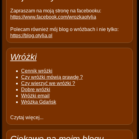
.
Zapraszam na moją stronę na facebooku:
https://www.facebook.com/wrozkaotylia
Polecam również mój blog o wróżbach i nie tylko:
https://blog.otylia.pl
Wróżki
Cennik wróżki
Czy wróżki mówią prawdę ?
Czy wierzyć we wróżki ?
Dobre wróżki
Wróżki email
Wróżka Gdańsk
Czytaj więcej...
Ciekawe na moim blogu