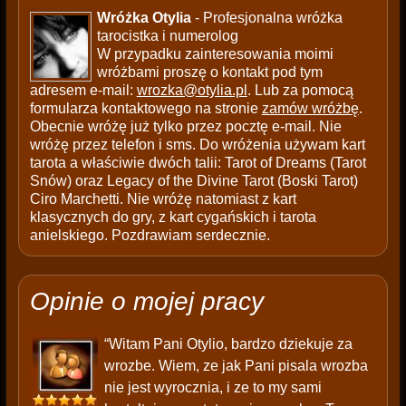
Wróżka Otylia
- Profesjonalna wróżka
tarocistka i numerolog
W przypadku zainteresowania moimi
wróżbami proszę o kontakt pod tym
adresem e-mail:
wrozka@otylia.pl
. Lub za pomocą
formularza kontaktowego na stronie
zamów wróżbę
.
Obecnie wróżę już tylko przez pocztę e-mail. Nie
wróżę przez telefon i sms. Do wróżenia używam kart
tarota a właściwie dwóch talii: Tarot of Dreams (Tarot
Snów) oraz Legacy of the Divine Tarot (Boski Tarot)
Ciro Marchetti. Nie wróżę natomiast z kart
klasycznych do gry, z kart cygańskich i tarota
anielskiego. Pozdrawiam serdecznie.
Opinie o mojej pracy
“Witam Pani Otylio, bardzo dziekuje za
wrozbe. Wiem, ze jak Pani pisala wrozba
nie jest wyrocznia, i ze to my sami