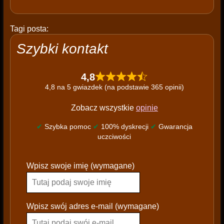
Tagi posta:
Szybki kontakt
4,8
4,8 na 5 gwiazdek (na podstawie 365 opinii)
Zobacz wszystkie
opinie
✔
Szybka pomoc
✔
100% dyskrecji
✔
Gwarancja
uczciwości
P
Wpisz swoje imię (wymagane)
l
e
a
s
Wpisz swój adres e-mail (wymagane)
e