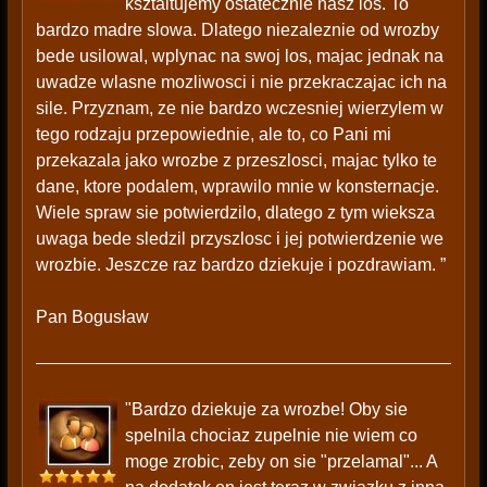
ksztaltujemy ostatecznie nasz los. To
bardzo madre slowa. Dlatego niezaleznie od wrozby
bede usilowal, wplynac na swoj los, majac jednak na
uwadze wlasne mozliwosci i nie przekraczajac ich na
sile. Przyznam, ze nie bardzo wczesniej wierzylem w
tego rodzaju przepowiednie, ale to, co Pani mi
przekazala jako wrozbe z przeszlosci, majac tylko te
dane, ktore podalem, wprawilo mnie w konsternacje.
Wiele spraw sie potwierdzilo, dlatego z tym wieksza
uwaga bede sledzil przyszlosc i jej potwierdzenie we
wrozbie. Jeszcze raz bardzo dziekuje i pozdrawiam. ”
Pan Bogusław
"Bardzo dziekuje za wrozbe! Oby sie
spelnila chociaz zupelnie nie wiem co
moge zrobic, zeby on sie "przelamal"... A