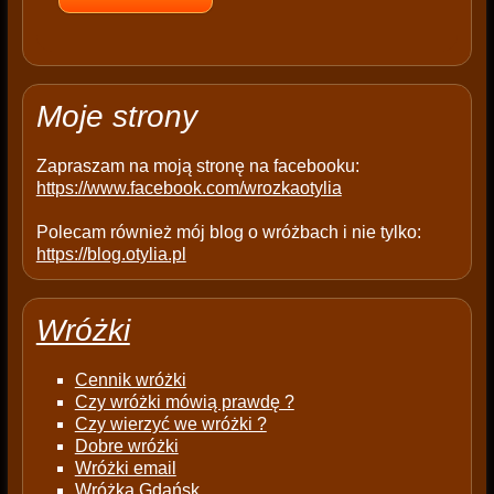
e
m
p
t
Moje strony
y
.
Zapraszam na moją stronę na facebooku:
https://www.facebook.com/wrozkaotylia
Polecam również mój blog o wróżbach i nie tylko:
https://blog.otylia.pl
Wróżki
Cennik wróżki
Czy wróżki mówią prawdę ?
Czy wierzyć we wróżki ?
Dobre wróżki
Wróżki email
Wróżka Gdańsk