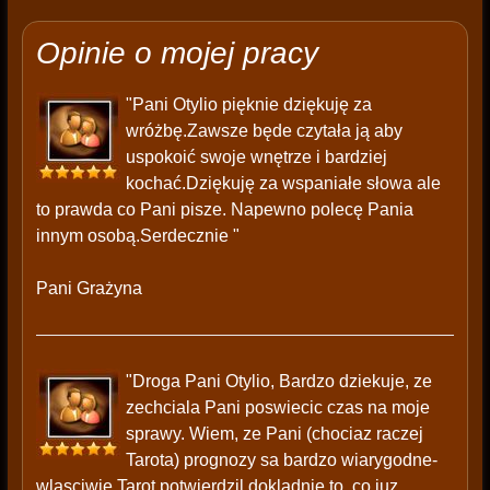
Opinie o mojej pracy
"Pani Otylio pięknie dziękuję za
wróżbę.Zawsze będe czytała ją aby
uspokoić swoje wnętrze i bardziej
kochać.Dziękuję za wspaniałe słowa ale
to prawda co Pani pisze. Napewno polecę Pania
innym osobą.Serdecznie "
Pani Grażyna
"Droga Pani Otylio, Bardzo dziekuje, ze
zechciala Pani poswiecic czas na moje
sprawy. Wiem, ze Pani (chociaz raczej
Tarota) prognozy sa bardzo wiarygodne-
wlasciwie Tarot potwierdzil dokladnie to, co juz