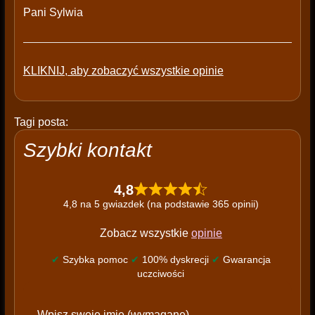
Pani Sylwia
KLIKNIJ, aby zobaczyć wszystkie opinie
Tagi posta:
Szybki kontakt
4,8
4,8 na 5 gwiazdek (na podstawie 365 opinii)
Zobacz wszystkie
opinie
✔
Szybka pomoc
✔
100% dyskrecji
✔
Gwarancja
uczciwości
P
Wpisz swoje imię (wymagane)