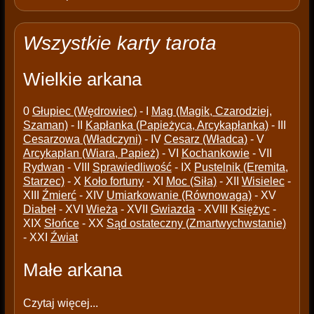
Wszystkie karty tarota
Wielkie arkana
0
Głupiec (Wędrowiec)
- I
Mag (Magik, Czarodziej,
Szaman)
- II
Kapłanka (Papieżyca, Arcykapłanka)
- III
Cesarzowa (Władczyni)
- IV
Cesarz (Władca)
- V
Arcykapłan (Wiara, Papież)
- VI
Kochankowie
- VII
Rydwan
- VIII
Sprawiedliwość
- IX
Pustelnik (Eremita,
Starzec)
- X
Koło fortuny
- XI
Moc (Siła)
- XII
Wisielec
-
XIII
Źmierć
- XIV
Umiarkowanie (Równowaga)
- XV
Diabeł
- XVI
Wieża
- XVII
Gwiazda
- XVIII
Księżyc
-
XIX
Słońce
- XX
Sąd ostateczny (Zmartwychwstanie)
- XXI
Źwiat
Małe arkana
Czytaj więcej...