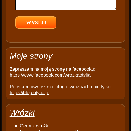
i
e
l
d
e
m
p
t
Moje strony
y
.
Zapraszam na moją stronę na facebooku:
https://www.facebook.com/wrozkaotylia
Polecam również mój blog o wróżbach i nie tylko:
https://blog.otylia.pl
Wróżki
Cennik wróżki