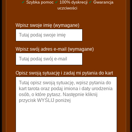
✔
Szybka pomoc
✔
100% dyskrecji
✔
Gwarancja
uczciwości
P
Wpisz swoje imię (wymagane)
l
e
a
s
Wpisz swój adres e-mail (wymagane)
e
l
e
Opisz swoją sytuację i zadaj mi pytania do kart
a
v
e
t
h
i
s
f