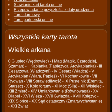
Stawianie kart tarota online
Przepowiadanie przyszłości z daty urodzenia
Tarot darmowy
Tarot partnerski online
Wszystkie karty tarota
Wielkie arkana
0
Głupiec (Wędrowiec)
- I
Mag (Magik, Czarodziej,
Szaman)
- II
Kapłanka (Papieżyca, Arcykapłanka)
- III
Cesarzowa (Władczyni)
- IV
Cesarz (Władca)
- V
Arcykapłan (Wiara, Papież)
- VI
Kochankowie
- VII
Rydwan
- VIII
Sprawiedliwość
- IX
Pustelnik (Eremita,
Starzec)
- X
Koło fortuny
- XI
Moc (Siła)
- XII
Wisielec
-
XIII
Źmierć
- XIV
Umiarkowanie (Równowaga)
- XV
Diabeł
- XVI
Wieża
- XVII
Gwiazda
- XVIII
Księżyc
-
XIX
Słońce
- XX
Sąd ostateczny (Zmartwychwstanie)
- XXI
Źwiat