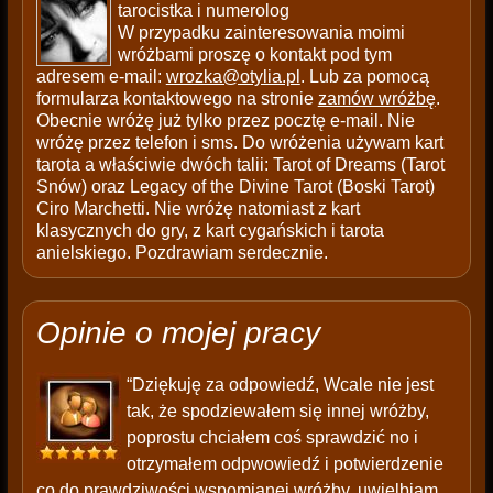
tarocistka i numerolog
W przypadku zainteresowania moimi
wróżbami proszę o kontakt pod tym
adresem e-mail:
wrozka@otylia.pl
. Lub za pomocą
formularza kontaktowego na stronie
zamów wróżbę
.
Obecnie wróżę już tylko przez pocztę e-mail. Nie
wróżę przez telefon i sms. Do wróżenia używam kart
tarota a właściwie dwóch talii: Tarot of Dreams (Tarot
Snów) oraz Legacy of the Divine Tarot (Boski Tarot)
Ciro Marchetti. Nie wróżę natomiast z kart
klasycznych do gry, z kart cygańskich i tarota
anielskiego. Pozdrawiam serdecznie.
Opinie o mojej pracy
“Dziękuję za odpowiedź, Wcale nie jest
tak, że spodziewałem się innej wróżby,
poprostu chciałem coś sprawdzić no i
otrzymałem odpwowiedź i potwierdzenie
co do prawdziwości wspomianej wróżby. uwielbiam