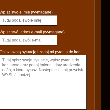
P
Wpisz swoje imię (wymagane)
l
e
a
s
Wpisz swój adres e-mail (wymagane)
e
l
e
Opisz swoją sytuację i zadaj mi pytania do kart
a
v
e
t
h
i
s
f
i
e