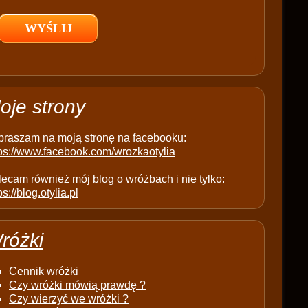
l
d
e
m
p
t
oje strony
y
.
praszam na moją stronę na facebooku:
tps://www.facebook.com/wrozkaotylia
ecam również mój blog o wróżbach i nie tylko:
ps://blog.otylia.pl
różki
Cennik wróżki
Czy wróżki mówią prawdę ?
Czy wierzyć we wróżki ?