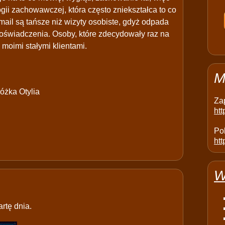
ogii zachowawczej, która często zniekształca to co
mail są tańsze niż wizyty osobiste, gdyż odpada
oświadczenia. Osoby, które zdecydowały raz na
 moimi stałymi klientami.
M
óżka Otylia
Za
ht
Pol
htt
W
rtę dnia.