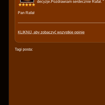
decyzje.Pozdrawiam serdecznie Rafał. "
Pan Rafał
KLIKNIJ, aby zobaczyć wszystkie opinie
Tagi posta: