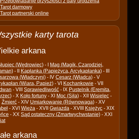
Przepowiadanie przyszłości z daty urodzenia
Tarot darmowy
Tarot partnerski online
szystkie karty tarota
ielkie arkana
łupiec (Wędrowiec)
- I
Mag (Magik, Czarodziej,
aman)
- II
Kapłanka (Papieżyca, Arcykapłanka)
- III
sarzowa (Władczyni)
- IV
Cesarz (Władca)
- V
cykapłan (Wiara, Papież)
- VI
Kochankowie
- VII
dwan
- VIII
Sprawiedliwość
- IX
Pustelnik (Eremita,
arzec)
- X
Koło fortuny
- XI
Moc (Siła)
- XII
Wisielec
-
I
Źmierć
- XIV
Umiarkowanie (Równowaga)
- XV
abeł
- XVI
Wieża
- XVII
Gwiazda
- XVIII
Księżyc
- XIX
ońce
- XX
Sąd ostateczny (Zmartwychwstanie)
- XXI
iat
ałe arkana