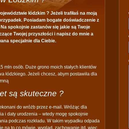
jewództwie łódzkim ? Jeżeli trafiłaś na moją
 przypadek. Posiadam bogate doświadczenie z
 Na spokojnie zastanów się jakie są Twoje
yczące Twojej przyszłości i napisz do mnie a
ana specjalnie dla Ciebie.
 mln osób. Duże grono moich stałych klientów
a łódzkiego. Jeżeli chcesz, abym postawiła dla
e mną
et są skuteczne ?
ekonani do wróżb przez e-mail. Wróżąc dla
ia i daty urodzenia – wtedy mogę spokojnie
azania podczas rozkładu. W takim wypadku odpada
je na to co mówię, wygląd, zachowanie itd, więc