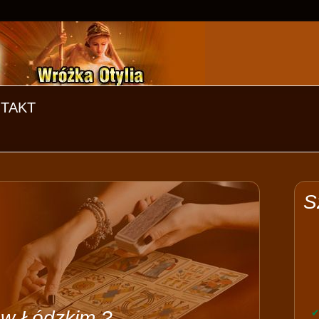
TAKT
S
 w Łódzkim ?