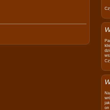
Czy
W
Pam
kli
dzi
ws
Czy
W
Na
wró
jak
on 