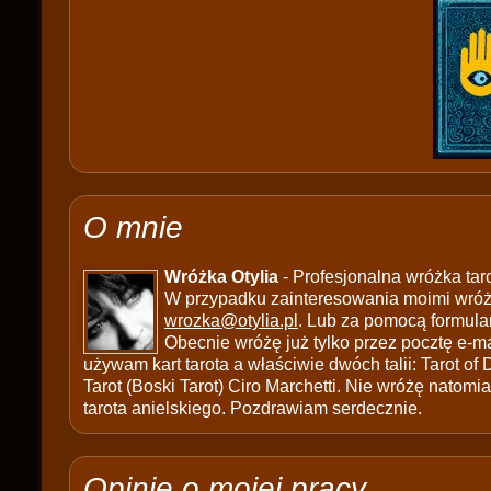
O mnie
Wróżka Otylia
- Profesjonalna wróżka tar
W przypadku zainteresowania moimi wróżb
wrozka@otylia.pl
. Lub za pomocą formula
Obecnie wróżę już tylko przez pocztę e-ma
używam kart tarota a właściwie dwóch talii: Tarot of
Tarot (Boski Tarot) Ciro Marchetti. Nie wróżę natomias
tarota anielskiego. Pozdrawiam serdecznie.
Opinie o mojej pracy