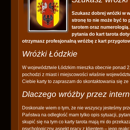
Szukasz dobrej wróżki w wo
stronę to nie może być to
tarotem oraz numerologią.
pytania do kart tarota dot
otrzymasz profesjonalną wróżbę z kart przygotow
Wróżki Łódzkie
W województwie Łódzkim mieszka obecnie ponad 2,5
pochodzi z miast i miejscowości właśnie województw
Ciebie karty to zapraszam do skontaktowania się z
Dlaczego wróżby przez intern
Doskonale wiem o tym, że nie wszyscy jesteśmy prz
Państwa na odległość mam tylko opis sytuacji, pytan
skupić się na tym co karty tarota mają mi do przek
psychologiczny aspekt pracy z klientem – jego reakc