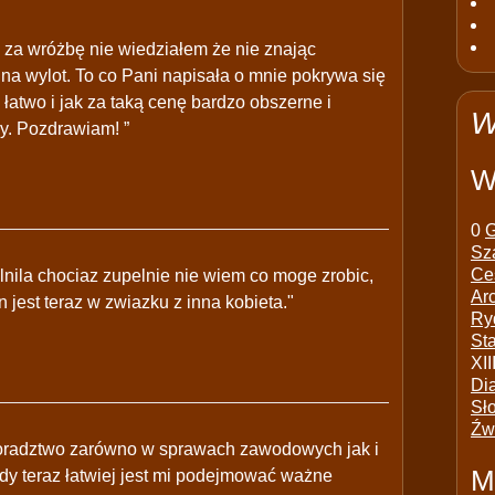
za wróżbę nie wiedziałem że nie znając
na wylot. To co Pani napisała o mnie pokrywa się
 łatwo i jak za taką cenę bardzo obszerne i
W
y. Pozdrawiam! ”
W
0
G
Sz
Ce
lnila chociaz zupelnie nie wiem co moge zrobic,
Ar
n jest teraz w zwiazku z inna kobieta."
Ry
St
XII
Di
Sł
Źw
doradztwo zarówno w sprawach zawodowych jak i
M
dy teraz łatwiej jest mi podejmować ważne