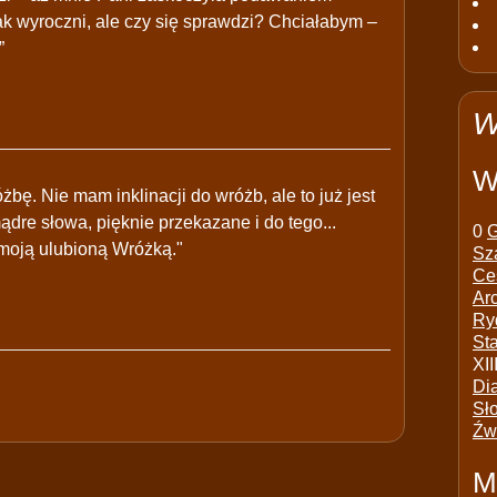
 jak wyroczni, ale czy się sprawdzi? Chciałabym –
”
W
W
ę. Nie mam inklinacji do wróżb, ale to już jest
dre słowa, pięknie przekazane i do tego...
0
G
 moją ulubioną Wróżką."
Sz
Ce
Ar
Ry
St
XII
Di
Sł
Źw
M