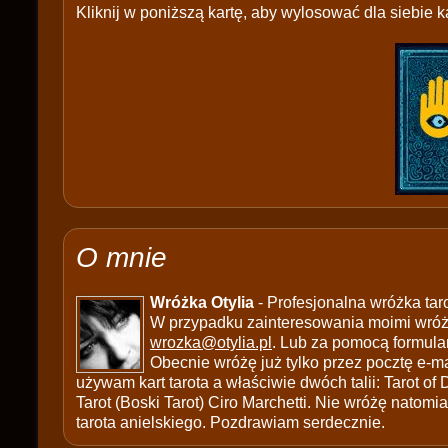
Kliknij w poniższą kartę, aby wylosować dla siebie ka
O mnie
Wróżka Otylia
- Profesjonalna wróżka tar
W przypadku zainteresowania moimi wróżb
wrozka@otylia.pl
. Lub za pomocą formula
Obecnie wróżę już tylko przez pocztę e-ma
używam kart tarota a właściwie dwóch talii: Tarot of
Tarot (Boski Tarot) Ciro Marchetti. Nie wróżę natomias
tarota anielskiego. Pozdrawiam serdecznie.