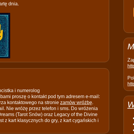
rtę dnia.
M
Za
ht
Pol
htt
ocistka i numerolog
ami proszę o kontakt pod tym adresem e-mail:
rza kontaktowego na stronie
zamów wróżbę
.
W
il. Nie wróżę przez telefon i sms. Do wróżenia
 Dreams (Tarot Snów) oraz Legacy of the Divine
t z kart klasycznych do gry, z kart cygańskich i