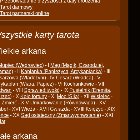
Przepowiadanie przyszłości z daty urodzenia
Tarot darmowy
Tarot partnerski online
szystkie karty tarota
ielkie arkana
łupiec (Wędrowiec)
- I
Mag (Magik, Czarodziej,
aman)
- II
Kapłanka (Papieżyca, Arcykapłanka)
- III
sarzowa (Władczyni)
- IV
Cesarz (Władca)
- V
cykapłan (Wiara, Papież)
- VI
Kochankowie
- VII
dwan
- VIII
Sprawiedliwość
- IX
Pustelnik (Eremita,
arzec)
- X
Koło fortuny
- XI
Moc (Siła)
- XII
Wisielec
-
I
Źmierć
- XIV
Umiarkowanie (Równowaga)
- XV
abeł
- XVI
Wieża
- XVII
Gwiazda
- XVIII
Księżyc
- XIX
ońce
- XX
Sąd ostateczny (Zmartwychwstanie)
- XXI
iat
ałe arkana