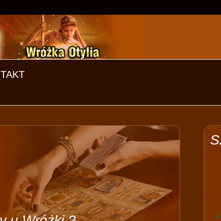
TAKT
S
 u Wróżki ?