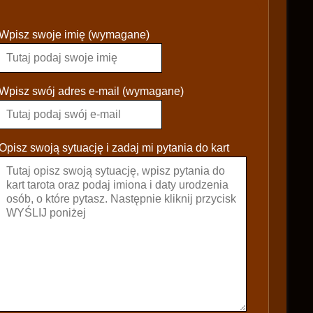
P
Wpisz swoje imię (wymagane)
l
e
a
s
Wpisz swój adres e-mail (wymagane)
e
l
e
Opisz swoją sytuację i zadaj mi pytania do kart
a
v
e
t
h
i
s
f
i
e