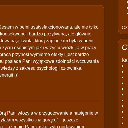
Jestem w pełni usatysfakcjonowana, ale nie tylko
Czy
 konsekwencji bardzo pozytywna, ale głównie
towana,a kwota, którą zapłaciłam była w pełni
C
życiu osobistym jak i w życiu wróżki, a w pracy
praca przynosi wymierne efekty i jest bardzo
Kar
atu posiada Pani wyjątkowe zdolności wczuwania
 wiedzy z zakresu psychologii człowieka.
ergii :)”
tórą Pani włożyła w przygotowanie a następnie w
ytałam wszystko „na gorąco” – jeszcze
dzi – aż mnie Pani zaskoczyła podawaniem