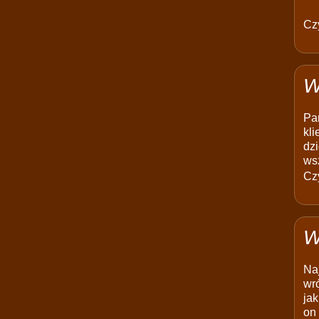
Czy
W
Pam
kli
dzi
ws
Czy
W
Na
wró
jak
on 