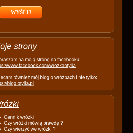
l
d
e
m
p
t
oje strony
y
.
praszam na moją stronę na facebooku:
tps://www.facebook.com/wrozkaotylia
ecam również mój blog o wróżbach i nie tylko:
ps://blog.otylia.pl
różki
Cennik wróżki
Czy wróżki mówią prawdę ?
Czy wierzyć we wróżki ?