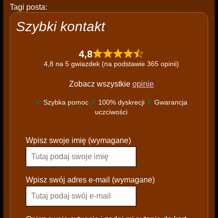
Tagi posta:
Szybki kontakt
4,8
4,8 na 5 gwiazdek (na podstawie 365 opinii)
Zobacz wszystkie
opinie
✔
Szybka pomoc
✔
100% dyskrecji
✔
Gwarancja
uczciwości
P
Wpisz swoje imię (wymagane)
l
e
a
s
Wpisz swój adres e-mail (wymagane)
e
l
e