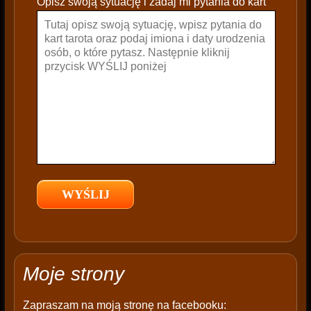
Opisz swoją sytuację i zadaj mi pytania do kart
a
v
e
t
h
i
s
f
i
e
l
d
e
m
p
t
Moje strony
y
.
Zapraszam na moją stronę na facebooku: