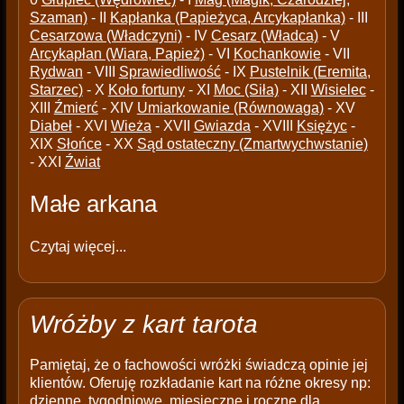
Szaman)
- II
Kapłanka (Papieżyca, Arcykapłanka)
- III
Cesarzowa (Władczyni)
- IV
Cesarz (Władca)
- V
Arcykapłan (Wiara, Papież)
- VI
Kochankowie
- VII
Rydwan
- VIII
Sprawiedliwość
- IX
Pustelnik (Eremita,
Starzec)
- X
Koło fortuny
- XI
Moc (Siła)
- XII
Wisielec
-
XIII
Źmierć
- XIV
Umiarkowanie (Równowaga)
- XV
Diabeł
- XVI
Wieża
- XVII
Gwiazda
- XVIII
Księżyc
-
XIX
Słońce
- XX
Sąd ostateczny (Zmartwychwstanie)
- XXI
Źwiat
Małe arkana
Czytaj więcej...
Wróżby z kart tarota
Pamiętaj, że o fachowości wróżki świadczą opinie jej
klientów. Oferuję rozkładanie kart na różne okresy np:
dzienne, tygodniowe, miesięczne i roczne dla