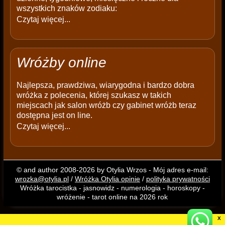
wszystkich znaków zodiaku:
Czytaj więcej...
Wróżby online
Najlepsza, prawdziwa, wiarygodna i bardzo dobra
wróżka z polecenia, której szukasz w takich
miejscach jak salon wróżb czy gabinet wróżb teraz
dostępna jest on line.
Czytaj więcej...
© and author 2008-2026 by Otylia Wrzos - Mój adres e-mail:
wrozka@otylia.pl
/
Wróżka Otylia opinie
/
polityka prywatności
Wróżka tarocistka - jasnowidz - numerologia - horoskopy -
wróżenie - tarot online na 2026 rok
X