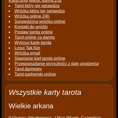
Karta dnia
Miłość karmiczna
Tarot który się sprawdza
Wróżka która się sprawdza
Wróżka online 24h
Sprawdzona wróżka online
Kontakt do wróżki
Postaw tarota online
Tarot online za darmo
Wylosuj kartę tarota
Losuj Tak Nie
Wróżba email
Stawianie kart tarota online
Przepowiadanie przyszłości z daty urodzenia
Tarot darmowy
Tarot partnerski online
Wszystkie karty tarota
Wielkie arkana
0
Głupiec (Wędrowiec)
- I
Mag (Magik, Czarodziej,