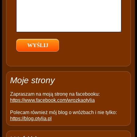
i
s
f
i
e
l
d
e
m
p
t
Moje strony
y
.
Zapraszam na moją stronę na facebooku:
https://www.facebook.com/wrozkaotylia
Polecam również mój blog o wróżbach i nie tylko:
https://blog.otylia.pl