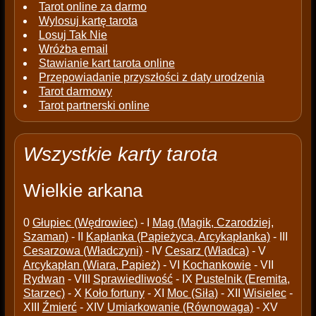
Tarot online za darmo
Wylosuj kartę tarota
Losuj Tak Nie
Wróżba email
Stawianie kart tarota online
Przepowiadanie przyszłości z daty urodzenia
Tarot darmowy
Tarot partnerski online
Wszystkie karty tarota
Wielkie arkana
0
Głupiec (Wędrowiec)
- I
Mag (Magik, Czarodziej,
Szaman)
- II
Kapłanka (Papieżyca, Arcykapłanka)
- III
Cesarzowa (Władczyni)
- IV
Cesarz (Władca)
- V
Arcykapłan (Wiara, Papież)
- VI
Kochankowie
- VII
Rydwan
- VIII
Sprawiedliwość
- IX
Pustelnik (Eremita,
Starzec)
- X
Koło fortuny
- XI
Moc (Siła)
- XII
Wisielec
-
XIII
Źmierć
- XIV
Umiarkowanie (Równowaga)
- XV