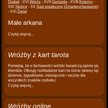
Diabeł
- XVI
Wieża
- XVII
Gwiazda
- XVIII
Księżyc
-
XIX
Słońce
- XX
Sąd ostateczny (Zmartwychwstanie)
- XXI
Źwiat
Małe arkana
Czytaj więcej...
Wróżby z kart tarota
Pamiętaj, że o fachowości wróżki świadczą opinie jej
klientów. Oferuję rozkładanie kart na różne okresy np:
dzienne, tygodniowe, miesięczne i roczne dla
wszystkich znaków zodiaku:
Czytaj więcej...
Wróżby online