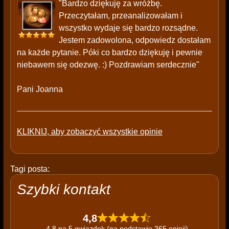
"Bardzo dziękuję za wróżbę.
Przeczytałam, przeanalizowałam i
wszystko wydaje się bardzo rozsądne.
Jestem zadowolona, odpowiedz dostałam
na każde pytanie. Póki co bardzo dziękuję i pewnie
niebawem się odezwę. :) Pozdrawiam serdecznie"
Pani Joanna
KLIKNIJ, aby zobaczyć wszystkie opinie
Tagi posta:
Szybki kontakt
4,8
4,8 na 5 gwiazdek (na podstawie 365 opinii)