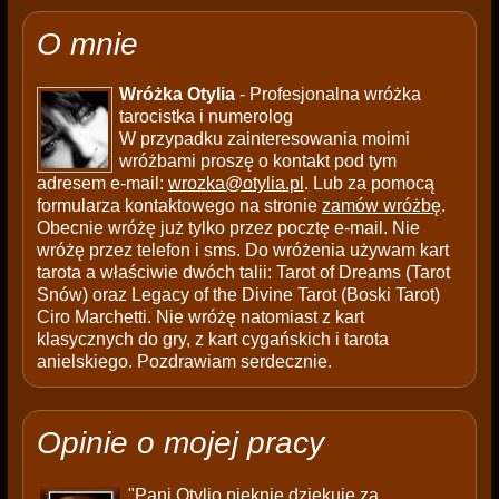
O mnie
Wróżka Otylia
- Profesjonalna wróżka
tarocistka i numerolog
W przypadku zainteresowania moimi
wróżbami proszę o kontakt pod tym
adresem e-mail:
wrozka@otylia.pl
. Lub za pomocą
formularza kontaktowego na stronie
zamów wróżbę
.
Obecnie wróżę już tylko przez pocztę e-mail. Nie
wróżę przez telefon i sms. Do wróżenia używam kart
tarota a właściwie dwóch talii: Tarot of Dreams (Tarot
Snów) oraz Legacy of the Divine Tarot (Boski Tarot)
Ciro Marchetti. Nie wróżę natomiast z kart
klasycznych do gry, z kart cygańskich i tarota
anielskiego. Pozdrawiam serdecznie.
Opinie o mojej pracy
"Pani Otylio pięknie dziękuję za