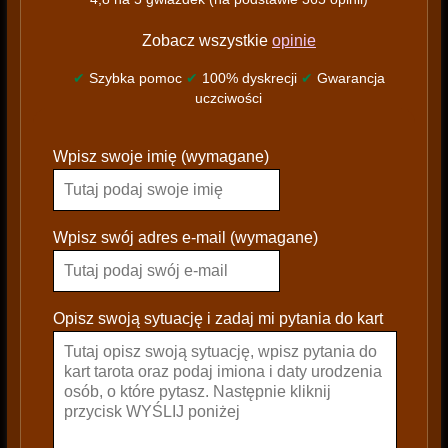
Zobacz wszystkie
opinie
✔
Szybka pomoc
✔
100% dyskrecji
✔
Gwarancja
uczciwości
P
Wpisz swoje imię (wymagane)
l
e
a
s
Wpisz swój adres e-mail (wymagane)
e
l
e
Opisz swoją sytuację i zadaj mi pytania do kart
a
v
e
t
h