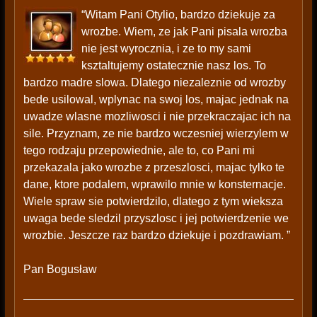
“Witam Pani Otylio, bardzo dziekuje za
wrozbe. Wiem, ze jak Pani pisala wrozba
nie jest wyrocznia, i ze to my sami
ksztaltujemy ostatecznie nasz los. To
bardzo madre slowa. Dlatego niezaleznie od wrozby
bede usilowal, wplynac na swoj los, majac jednak na
uwadze wlasne mozliwosci i nie przekraczajac ich na
sile. Przyznam, ze nie bardzo wczesniej wierzylem w
tego rodzaju przepowiednie, ale to, co Pani mi
przekazala jako wrozbe z przeszlosci, majac tylko te
dane, ktore podalem, wprawilo mnie w konsternacje.
Wiele spraw sie potwierdzilo, dlatego z tym wieksza
uwaga bede sledzil przyszlosc i jej potwierdzenie we
wrozbie. Jeszcze raz bardzo dziekuje i pozdrawiam. ”
Pan Bogusław