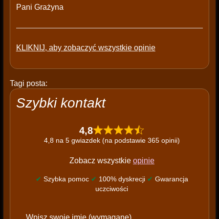
Pani Grażyna
KLIKNIJ, aby zobaczyć wszystkie opinie
Tagi posta:
Szybki kontakt
4,8
4,8 na 5 gwiazdek (na podstawie 365 opinii)
Zobacz wszystkie
opinie
✔
Szybka pomoc
✔
100% dyskrecji
✔
Gwarancja
uczciwości
P
Wpisz swoje imię (wymagane)