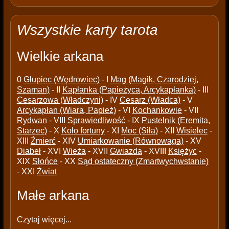
Wszystkie karty tarota
Wielkie arkana
0
Głupiec (Wędrowiec)
- I
Mag (Magik, Czarodziej,
Szaman)
- II
Kapłanka (Papieżyca, Arcykapłanka)
- III
Cesarzowa (Władczyni)
- IV
Cesarz (Władca)
- V
Arcykapłan (Wiara, Papież)
- VI
Kochankowie
- VII
Rydwan
- VIII
Sprawiedliwość
- IX
Pustelnik (Eremita,
Starzec)
- X
Koło fortuny
- XI
Moc (Siła)
- XII
Wisielec
-
XIII
Źmierć
- XIV
Umiarkowanie (Równowaga)
- XV
Diabeł
- XVI
Wieża
- XVII
Gwiazda
- XVIII
Księżyc
-
XIX
Słońce
- XX
Sąd ostateczny (Zmartwychwstanie)
- XXI
Źwiat
Małe arkana
Czytaj więcej...