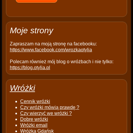
e
m
p
t
Moje strony
y
.
Zapraszam na moją stronę na facebooku:
https://www.facebook.com/wrozkaotylia
Polecam również mój blog o wróżbach i nie tylko:
https://blog.otylia.pl
Wróżki
Cennik wróżki
Czy wróżki mówią prawdę ?
Czy wierzyć we wróżki ?
Dobre wróżki
Wróżki email
Wróżka Gdańsk