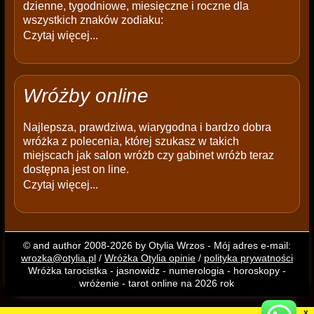
dzienne, tygodniowe, miesięczne i roczne dla
wszystkich znaków zodiaku:
Czytaj więcej...
Wróżby online
Najlepsza, prawdziwa, wiarygodna i bardzo dobra
wróżka z polecenia, której szukasz w takich
miejscach jak salon wróżb czy gabinet wróżb teraz
dostępna jest on line.
Czytaj więcej...
© and author 2008-2026 by Otylia Wrzos - Mój adres e-mail:
wrozka@otylia.pl
/
Wróżka Otylia opinie
/
polityka prywatności
Wróżka tarocistka - jasnowidz - numerologia - horoskopy -
wróżenie - tarot online na 2026 rok
X