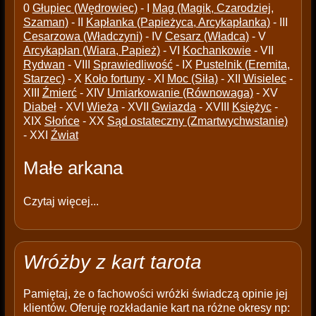
0
Głupiec (Wędrowiec)
- I
Mag (Magik, Czarodziej,
Szaman)
- II
Kapłanka (Papieżyca, Arcykapłanka)
- III
Cesarzowa (Władczyni)
- IV
Cesarz (Władca)
- V
Arcykapłan (Wiara, Papież)
- VI
Kochankowie
- VII
Rydwan
- VIII
Sprawiedliwość
- IX
Pustelnik (Eremita,
Starzec)
- X
Koło fortuny
- XI
Moc (Siła)
- XII
Wisielec
-
XIII
Źmierć
- XIV
Umiarkowanie (Równowaga)
- XV
Diabeł
- XVI
Wieża
- XVII
Gwiazda
- XVIII
Księżyc
-
XIX
Słońce
- XX
Sąd ostateczny (Zmartwychwstanie)
- XXI
Źwiat
Małe arkana
Czytaj więcej...
Wróżby z kart tarota
Pamiętaj, że o fachowości wróżki świadczą opinie jej
klientów. Oferuję rozkładanie kart na różne okresy np: