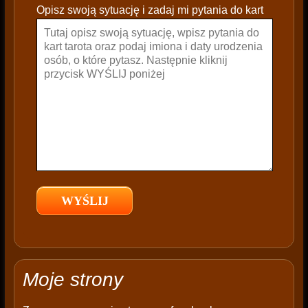
e
Opisz swoją sytuację i zadaj mi pytania do kart
a
v
e
t
h
i
s
f
i
e
l
d
e
m
p
t
Moje strony
y
.