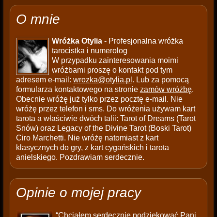
O mnie
Wróżka Otylia
- Profesjonalna wróżka
tarocistka i numerolog
W przypadku zainteresowania moimi
wróżbami proszę o kontakt pod tym
adresem e-mail:
wrozka@otylia.pl
. Lub za pomocą
formularza kontaktowego na stronie
zamów wróżbę
.
Obecnie wróżę już tylko przez pocztę e-mail. Nie
wróżę przez telefon i sms. Do wróżenia używam kart
tarota a właściwie dwóch talii: Tarot of Dreams (Tarot
Snów) oraz Legacy of the Divine Tarot (Boski Tarot)
Ciro Marchetti. Nie wróżę natomiast z kart
klasycznych do gry, z kart cygańskich i tarota
anielskiego. Pozdrawiam serdecznie.
Opinie o mojej pracy
“Chciałem serdecznie podziękować Pani