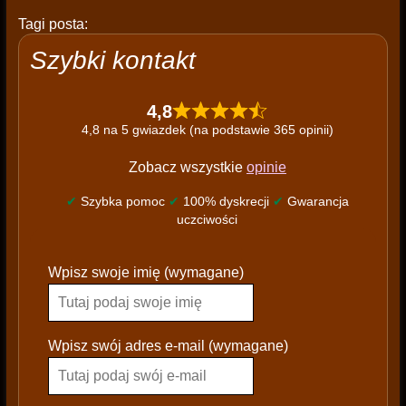
Tagi posta:
Szybki kontakt
4,8
4,8 na 5 gwiazdek (na podstawie 365 opinii)
Zobacz wszystkie
opinie
✔
Szybka pomoc
✔
100% dyskrecji
✔
Gwarancja
uczciwości
P
Wpisz swoje imię (wymagane)
l
e
a
s
Wpisz swój adres e-mail (wymagane)
e
l