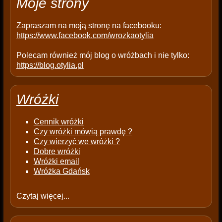
Moje strony
y
.
Zapraszam na moją stronę na facebooku:
https://www.facebook.com/wrozkaotylia
Polecam również mój blog o wróżbach i nie tylko:
https://blog.otylia.pl
Wróżki
Cennik wróżki
Czy wróżki mówią prawdę ?
Czy wierzyć we wróżki ?
Dobre wróżki
Wróżki email
Wróżka Gdańsk
Czytaj więcej...