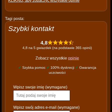
KLIKNIJ, aby zobaczyć wszystkie opinie
Tagi posta:
Szybki kontakt
4,8
4,8 na 5 gwiazdek (na podstawie 365 opinii)
Zobacz wszystkie
opinie
✔
Szybka pomoc
✔
100% dyskrecji
✔
Gwarancja
uczciwości
P
Wpisz swoje imię (wymagane)
l
e
a
s
Wpisz swój adres e-mail (wymagane)