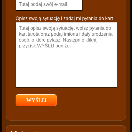
e
l
e
Opisz swoją sytuację i zadaj mi pytania do kart
a
v
e
t
h
i
s
f
i
e
l
d
e
m
p
t