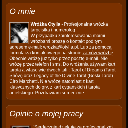
O mnie
Wróżka Otylia
- Profesjonalna wróżka
tarocistka i numerolog
W przypadku zainteresowania moimi
wróżbami proszę o kontakt pod tym
adresem e-mail:
wrozka@otylia.pl
. Lub za pomocą
formularza kontaktowego na stronie
zamów wróżbę
.
Obecnie wróżę już tylko przez pocztę e-mail. Nie
wróżę przez telefon i sms. Do wróżenia używam kart
tarota a właściwie dwóch talii: Tarot of Dreams (Tarot
Snów) oraz Legacy of the Divine Tarot (Boski Tarot)
Ciro Marchetti. Nie wróżę natomiast z kart
klasycznych do gry, z kart cygańskich i tarota
anielskiego. Pozdrawiam serdecznie.
Opinie o mojej pracy
“Serdecznie dziękuję za profesjonalizm.