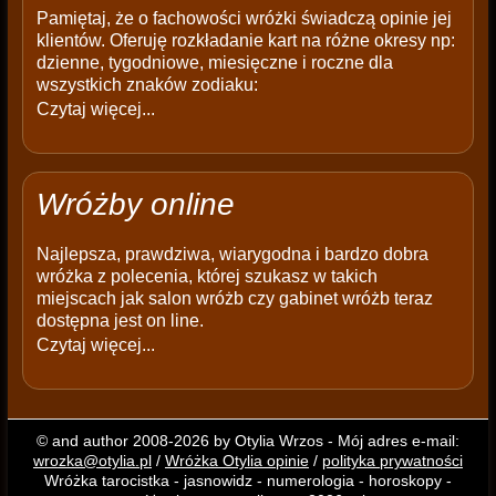
Pamiętaj, że o fachowości wróżki świadczą opinie jej
klientów. Oferuję rozkładanie kart na różne okresy np:
dzienne, tygodniowe, miesięczne i roczne dla
wszystkich znaków zodiaku:
Czytaj więcej...
Wróżby online
Najlepsza, prawdziwa, wiarygodna i bardzo dobra
wróżka z polecenia, której szukasz w takich
miejscach jak salon wróżb czy gabinet wróżb teraz
dostępna jest on line.
Czytaj więcej...
© and author 2008-2026 by Otylia Wrzos - Mój adres e-mail:
wrozka@otylia.pl
/
Wróżka Otylia opinie
/
polityka prywatności
Wróżka tarocistka - jasnowidz - numerologia - horoskopy -