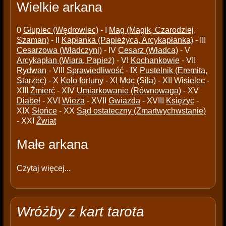
Wielkie arkana
0
Głupiec (Wędrowiec)
- I
Mag (Magik, Czarodziej,
Szaman)
- II
Kapłanka (Papieżyca, Arcykapłanka)
- III
Cesarzowa (Władczyni)
- IV
Cesarz (Władca)
- V
Arcykapłan (Wiara, Papież)
- VI
Kochankowie
- VII
Rydwan
- VIII
Sprawiedliwość
- IX
Pustelnik (Eremita,
Starzec)
- X
Koło fortuny
- XI
Moc (Siła)
- XII
Wisielec
-
XIII
Źmierć
- XIV
Umiarkowanie (Równowaga)
- XV
Diabeł
- XVI
Wieża
- XVII
Gwiazda
- XVIII
Księżyc
-
XIX
Słońce
- XX
Sąd ostateczny (Zmartwychwstanie)
- XXI
Źwiat
Małe arkana
Czytaj więcej...
Wróżby z kart tarota