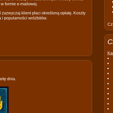
 w formie e-mailowej.
 zazwyczaj klient płaci określoną opłatę. Koszty
 i popularności wróżbitów.
Czy
C
Kar
rtę dnia.