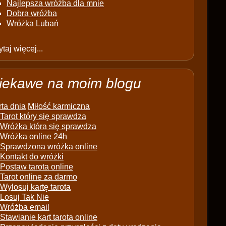
Najlepsza wróżba dla mnie
Dobra wróżba
Wróżka Lubań
taj więcej...
iekawe na moim blogu
ta dnia
Miłość karmiczna
Tarot który się sprawdza
Wróżka która się sprawdza
Wróżka online 24h
Sprawdzona wróżka online
Kontakt do wróżki
Postaw tarota online
Tarot online za darmo
Wylosuj kartę tarota
Losuj Tak Nie
Wróżba email
Stawianie kart tarota online