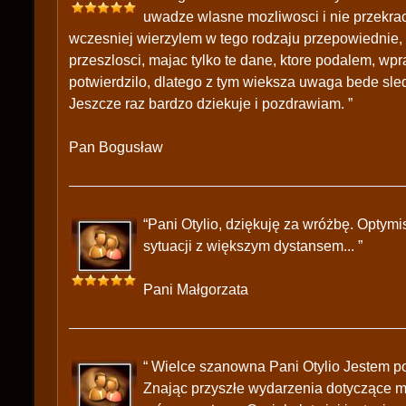
uwadze wlasne mozliwosci i nie przekrac
wczesniej wierzylem w tego rodzaju przepowiednie, a
przeszlosci, majac tylko te dane, ktore podalem, wp
potwierdzilo, dlatego z tym wieksza uwaga bede sledz
Jeszcze raz bardzo dziekuje i pozdrawiam. ”
Pan Bogusław
“Pani Otylio, dziękuję za wróżbę. Optymis
sytuacji z większym dystansem... ”
Pani Małgorzata
“ Wielce szanowna Pani Otylio Jestem p
Znając przyszłe wydarzenia dotyczące mn