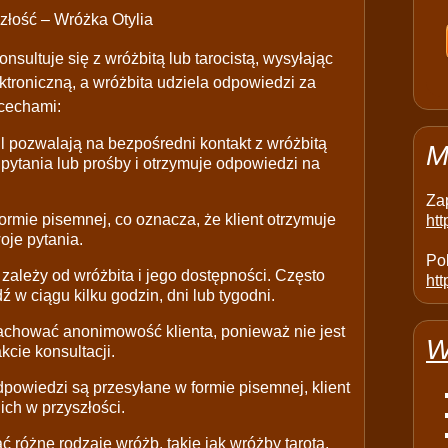
złość – Wróżka Otylia
onsultuje się z wróżbitą lub tarocistą, wysyłając
ktroniczną, a wróżbita udziela odpowiedzi za
 cechami:
 pozwalają na bezpośredni kontakt z wróżbitą
M
e pytania lub prośby i otrzymuje odpowiedzi na
Za
rmie pisemnej, co oznacza, że klient otrzymuje
ht
oje pytania.
Pol
ależy od wróżbita i jego dostępności. Często
htt
w ciągu kilku godzin, dni lub tygodni.
achować anonimowość klienta, ponieważ nie jest
W
cie konsultacji.
owiedzi są przesyłane w formie pisemnej, klient
ich w przyszłości.
 różne rodzaje wróżb, takie jak wróżby tarota,