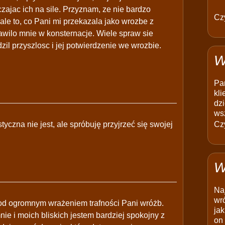
zajac ich na sile. Przyznam, ze nie bardzo
Czy
le to, co Pani mi przekazala jako wrozbe z
rawilo mnie w konsternacje. Wiele spraw sie
il przyszlosc i jej potwierdzenie we wrozbie.
W
Pam
kli
dzi
ws
tyczna nie jest, ale spróbuję przyjrzeć się swojej
Czy
W
Na
wró
od ogromnym wrażeniem trafności Pani wróżb.
jak
ie i moich bliskich jestem bardziej spokojny z
on 