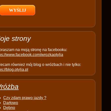
l
d
e
m
p
t
oje strony
y
.
praszam na moją stronę na facebooku:
tps://www.facebook.com/wrozkaotylia
ecam również mój blog o wróżbach i nie tylko:
ps://blog.otylia.pl
różba
Czy zdam prawo jazdy ?
Darłowo
Dębno