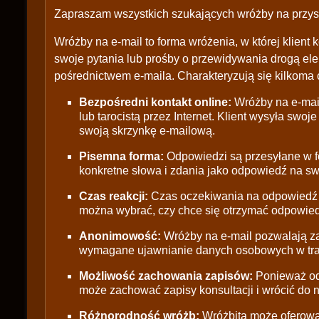
Zapraszam wszystkich szukających wróżby na przys
Wróżby na e-mail to forma wróżenia, w której klient k
swoje pytania lub prośby o przewidywania drogą ele
pośrednictwem e-maila. Charakteryzują się kilkoma
Bezpośredni kontakt online:
Wróżby na e-mail
lub tarocistą przez Internet. Klient wysyła swoj
swoją skrzynkę e-mailową.
Pisemna forma:
Odpowiedzi są przesyłane w fo
konkretne słowa i zdania jako odpowiedź na sw
Czas reakcji:
Czas oczekiwania na odpowiedź z
można wybrać, czy chce się otrzymać odpowiedź 
Anonimowość:
Wróżby na e-mail pozwalają z
wymagane ujawnianie danych osobowych w trak
Możliwość zachowania zapisów:
Ponieważ odp
może zachować zapisy konsultacji i wrócić do n
Różnorodność wróżb:
Wróżbita może oferować