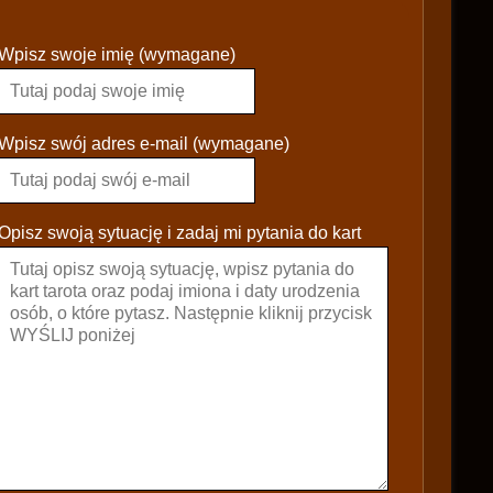
P
Wpisz swoje imię (wymagane)
l
e
a
s
Wpisz swój adres e-mail (wymagane)
e
l
e
Opisz swoją sytuację i zadaj mi pytania do kart
a
v
e
t
h
i
s
f
i
e