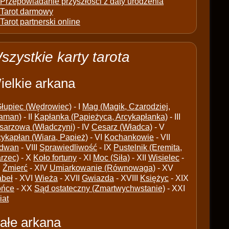
Przepowiadanie przyszłości z daty urodzenia
Tarot darmowy
Tarot partnerski online
szystkie karty tarota
ielkie arkana
łupiec (Wędrowiec)
- I
Mag (Magik, Czarodziej,
aman)
- II
Kapłanka (Papieżyca, Arcykapłanka)
- III
sarzowa (Władczyni)
- IV
Cesarz (Władca)
- V
cykapłan (Wiara, Papież)
- VI
Kochankowie
- VII
dwan
- VIII
Sprawiedliwość
- IX
Pustelnik (Eremita,
arzec)
- X
Koło fortuny
- XI
Moc (Siła)
- XII
Wisielec
-
I
Źmierć
- XIV
Umiarkowanie (Równowaga)
- XV
abeł
- XVI
Wieża
- XVII
Gwiazda
- XVIII
Księżyc
- XIX
ońce
- XX
Sąd ostateczny (Zmartwychwstanie)
- XXI
iat
ałe arkana