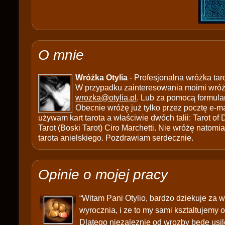
O mnie
Wróżka Otylia
- Profesjonalna wróżka tar
W przypadku zainteresowania moimi wróżb
wrozka@otylia.pl
. Lub za pomocą formula
Obecnie wróżę już tylko przez pocztę e-ma
używam kart tarota a właściwie dwóch talii: Tarot of
Tarot (Boski Tarot) Ciro Marchetti. Nie wróżę natomias
tarota anielskiego. Pozdrawiam serdecznie.
Opinie o mojej pracy
“Witam Pani Otylio, bardzo dziekuje za w
wyrocznia, i ze to my sami ksztaltujemy 
Dlatego niezaleznie od wrozby bede usil