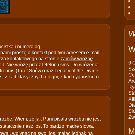
W
ocistka i numerolog
W
ami proszę o kontakt pod tym adresem e-mail:
rza kontaktowego na stronie
zamów wróżbę
.
0
G
il. Nie wróżę przez telefon i sms. Do wróżenia
Sz
 Dreams (Tarot Snów) oraz Legacy of the Divine
Ce
t z kart klasycznych do gry, z kart cygańskich i
Ar
Ry
St
XII
Di
Sł
Źw
rozbe. Wiem, ze jak Pani pisala wrozba nie jest
ostatecznie nasz los. To bardzo madre slowa.
M
owal, wplynac na swoj los, majac jednak na