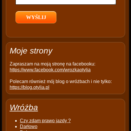
e
l
d
e
m
p
t
Moje strony
y
.
Zapraszam na moją stronę na facebooku:
https://www.facebook.com/wrozkaotylia
Polecam również mój blog o wróżbach i nie tylko:
https://blog.otylia.pl
Wróżba
Czy zdam prawo jazdy ?
Darłowo