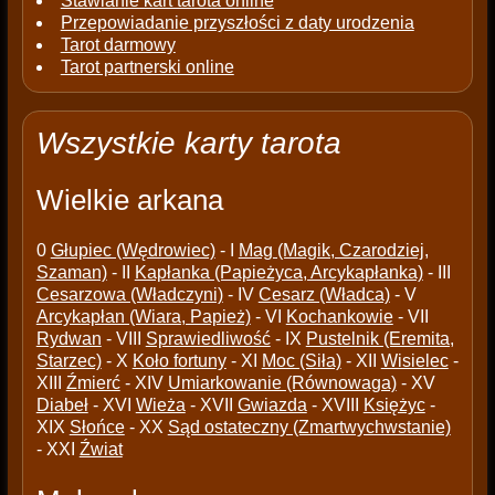
Stawianie kart tarota online
Przepowiadanie przyszłości z daty urodzenia
Tarot darmowy
Tarot partnerski online
Wszystkie karty tarota
Wielkie arkana
0
Głupiec (Wędrowiec)
- I
Mag (Magik, Czarodziej,
Szaman)
- II
Kapłanka (Papieżyca, Arcykapłanka)
- III
Cesarzowa (Władczyni)
- IV
Cesarz (Władca)
- V
Arcykapłan (Wiara, Papież)
- VI
Kochankowie
- VII
Rydwan
- VIII
Sprawiedliwość
- IX
Pustelnik (Eremita,
Starzec)
- X
Koło fortuny
- XI
Moc (Siła)
- XII
Wisielec
-
XIII
Źmierć
- XIV
Umiarkowanie (Równowaga)
- XV
Diabeł
- XVI
Wieża
- XVII
Gwiazda
- XVIII
Księżyc
-
XIX
Słońce
- XX
Sąd ostateczny (Zmartwychwstanie)
- XXI
Źwiat