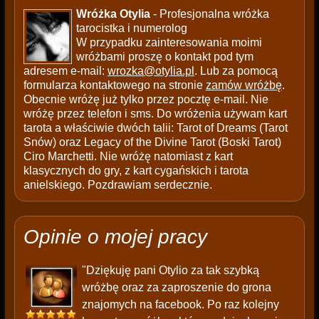
Wróżka Otylia
- Profesjonalna wróżka
tarocistka i numerolog
W przypadku zainteresowania moimi
wróżbami proszę o kontakt pod tym
adresem e-mail:
wrozka@otylia.pl
. Lub za pomocą
formularza kontaktowego na stronie
zamów wróżbę
.
Obecnie wróżę już tylko przez pocztę e-mail. Nie
wróżę przez telefon i sms. Do wróżenia używam kart
tarota a właściwie dwóch talii: Tarot of Dreams (Tarot
Snów) oraz Legacy of the Divine Tarot (Boski Tarot)
Ciro Marchetti. Nie wróżę natomiast z kart
klasycznych do gry, z kart cygańskich i tarota
anielskiego. Pozdrawiam serdecznie.
Opinie o mojej pracy
"Dziękuję pani Otylio za tak szybką
wróżbę oraz za zaproszenie do grona
znajomych na facebook. Po raz kolejny