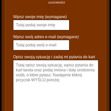
uczciwości
P
Wpisz swoje imię (wymagane)
l
e
a
s
Wpisz swój adres e-mail (wymagane)
e
l
e
Opisz swoją sytuację i zadaj mi pytania do kart
a
v
e
t
h
i
s
f
i