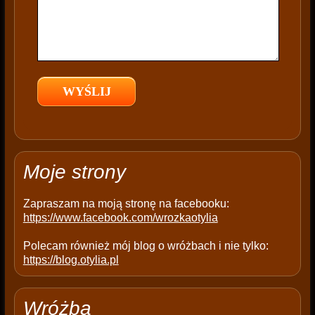
s
f
i
e
l
d
e
m
p
t
Moje strony
y
.
Zapraszam na moją stronę na facebooku:
https://www.facebook.com/wrozkaotylia
Polecam również mój blog o wróżbach i nie tylko:
https://blog.otylia.pl
Wróżba