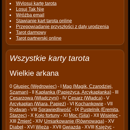
Wylosuj kartę tarota
Losuj Tak Nie
Wróżba email
Stawianie kart tarota online
Przepowiadanie przyszłości z daty urodzenia
Tarot darmowy
Tarot partnerski online
Wszystkie karty tarota
Wielkie arkana
0
Głupiec (Wędrowiec)
- I
Mag (Magik, Czarodziej,
Szaman)
- II
Kapłanka (Papieżyca, Arcykapłanka)
- III
Cesarzowa (Władczyni)
- IV
Cesarz (Władca)
- V
Arcykapłan (Wiara, Papież)
- VI
Kochankowie
- VII
Rydwan
- VIII
Sprawiedliwość
- IX
Pustelnik (Eremita,
Starzec)
- X
Koło fortuny
- XI
Moc (Siła)
- XII
Wisielec
-
XIII
Źmierć
- XIV
Umiarkowanie (Równowaga)
- XV
Diabeł
- XVI
Wieża
- XVII
Gwiazda
- XVIII
Księżyc
-