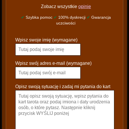
Zobacz wszystkie
opinie
✔
Szybka pomoc
✔
100% dyskrecji
✔
Gwarancja
uczciwości
P
Wpisz swoje imię (wymagane)
l
e
a
s
Wpisz swój adres e-mail (wymagane)
e
l
e
Opisz swoją sytuację i zadaj mi pytania do kart
a
v
e
t
h
i