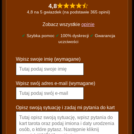
4,8
4,8 na 5 gwiazdek (na podstawie 365 opinii)
Zobacz wszystkie
opinie
✔
Szybka pomoc
✔
100% dyskrecji
✔
Gwarancja
uczciwości
P
Wpisz swoje imię (wymagane)
l
e
a
s
Wpisz swój adres e-mail (wymagane)
e
l
e
Opisz swoją sytuację i zadaj mi pytania do kart
a
v
e
t