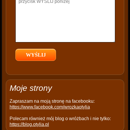
h
i
s
f
i
e
l
d
e
m
p
t
Moje strony
y
.
Zapraszam na moją stronę na facebooku:
https://www.facebook.com/wrozkaotylia
Polecam również mój blog o wróżbach i nie tylko:
https://blog.otylia.pl