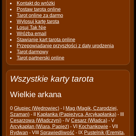
Kontakt do wróżki
Postaw tarota online
Tarot online za darmo
Wylosuj kartę tarota
Losuj Tak Nie
Wróżba email
Stawianie kart tarota online
Przepowiadanie przyszłości z daty urodzenia
Tarot darmowy
Tarot partnerski online
Wszystkie karty tarota
Wielkie arkana
0
Głupiec (Wędrowiec)
- I
Mag (Magik, Czarodziej,
Szaman)
- II
Kapłanka (Papieżyca, Arcykapłanka)
- III
Cesarzowa (Władczyni)
- IV
Cesarz (Władca)
- V
Arcykapłan (Wiara, Papież)
- VI
Kochankowie
- VII
Rydwan
- VIII
Sprawiedliwość
- IX
Pustelnik (Eremita,