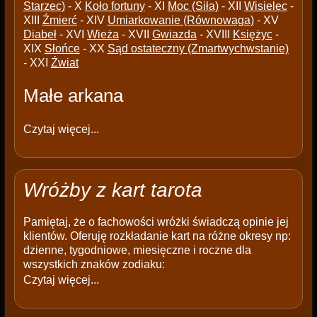
Starzec)
- X
Koło fortuny
- XI
Moc (Siła)
- XII
Wisielec
-
XIII
Źmierć
- XIV
Umiarkowanie (Równowaga)
- XV
Diabeł
- XVI
Wieża
- XVII
Gwiazda
- XVIII
Księżyc
-
XIX
Słońce
- XX
Sąd ostateczny (Zmartwychwstanie)
- XXI
Źwiat
Małe arkana
Czytaj więcej...
Wróżby z kart tarota
Pamiętaj, że o fachowości wróżki świadczą opinie jej
klientów. Oferuję rozkładanie kart na różne okresy np:
dzienne, tygodniowe, miesięczne i roczne dla
wszystkich znaków zodiaku:
Czytaj więcej...