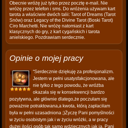
Obecnie wróżę już tylko przez pocztę e-mail. Nie
wróżę przez telefon i sms. Do wróżenia używam kart
tarota a właściwie dwóch talii: Tarot of Dreams (Tarot
Snów) oraz Legacy of the Divine Tarot (Boski Tarot)
Ciro Marchetti. Nie wróżę natomiast z kart
klasycznych do gry, z kart cygańskich i tarota
anielskiego. Pozdrawiam serdecznie.
Opinie o mojej pracy
“Serdecznie dziękuję za profesjonalizm.
Jestem w pełni usatysfakcjonowana, ale
nie tylko z tego powodu, że wróżba
okazała się w konsekwencji bardzo
pozytywna, ale głównie dlatego,że poczułam się
poważnie potraktowana,a kwota, którą zapłaciłam
była w pełni uzasadniona ;)Życzę Pani pomyślności
w życiu osobistym jak i w życiu wróżki, a w pracy
dużej ilości osób tak samo wdzięcznych jak ja. Pani