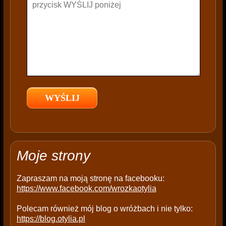
t
h
i
s
f
i
e
l
d
e
m
p
t
Moje strony
y
.
Zapraszam na moją stronę na facebooku:
https://www.facebook.com/wrozkaotylia
Polecam również mój blog o wróżbach i nie tylko:
https://blog.otylia.pl