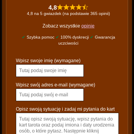
4,8
4,8 na 5 gwiazdek (na podstawie 365 opinii)
Zobacz wszystkie
opinie
✔
Szybka pomoc
✔
100% dyskrecji
✔
Gwarancja
uczciwości
P
Wpisz swoje imię (wymagane)
l
e
a
s
Wpisz swój adres e-mail (wymagane)
e
l
e
Opisz swoją sytuację i zadaj mi pytania do kart
a
v
e