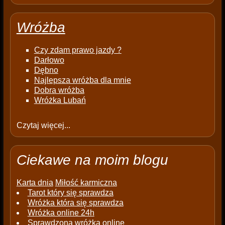
Wróżba
Czy zdam prawo jazdy ?
Darłowo
Dębno
Najlepsza wróżba dla mnie
Dobra wróżba
Wróżka Lubań
Czytaj więcej...
Ciekawe na moim blogu
Karta dnia
Miłość karmiczna
Tarot który się sprawdza
Wróżka która się sprawdza
Wróżka online 24h
Sprawdzona wróżka online