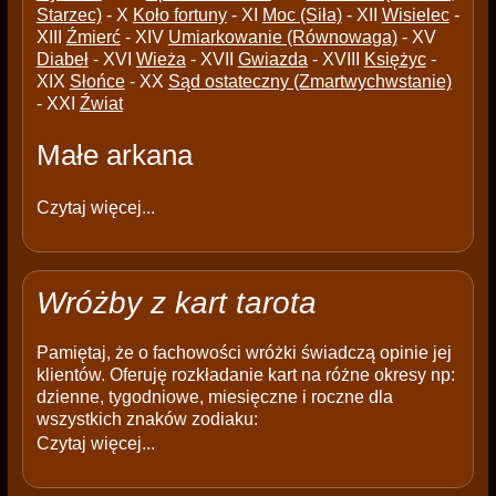
Starzec)
- X
Koło fortuny
- XI
Moc (Siła)
- XII
Wisielec
-
XIII
Źmierć
- XIV
Umiarkowanie (Równowaga)
- XV
Diabeł
- XVI
Wieża
- XVII
Gwiazda
- XVIII
Księżyc
-
XIX
Słońce
- XX
Sąd ostateczny (Zmartwychwstanie)
- XXI
Źwiat
Małe arkana
Czytaj więcej...
Wróżby z kart tarota
Pamiętaj, że o fachowości wróżki świadczą opinie jej
klientów. Oferuję rozkładanie kart na różne okresy np:
dzienne, tygodniowe, miesięczne i roczne dla
wszystkich znaków zodiaku:
Czytaj więcej...