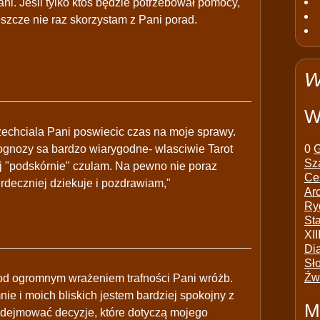
. Jeśli tylko ktoś będzie potrzebował pomocy,
eszcze nie raz skorzystam z Pani porad.
W
W
 zechciala Pani poswiecic czas na moje sprawy.
rognozy sa bardzo wiarygodne- wlasciwie Tarot
0
G
Sz
ej "podskórnie" czulam. Na pewno nie poraz
Ce
rdeczniej dziekuje i pozdrawiam,"
Ar
Ry
St
XII
Di
Sł
Źw
od ogromnym wrażeniem trafności Pani wróżb.
ie i moich bliskich jestem bardziej spokojny z
M
podejmować decyzje, które dotyczą mojego