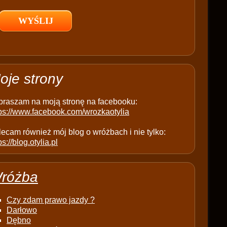
l
d
e
m
p
t
oje strony
y
.
praszam na moją stronę na facebooku:
tps://www.facebook.com/wrozkaotylia
ecam również mój blog o wróżbach i nie tylko:
ps://blog.otylia.pl
różba
Czy zdam prawo jazdy ?
Darłowo
Dębno