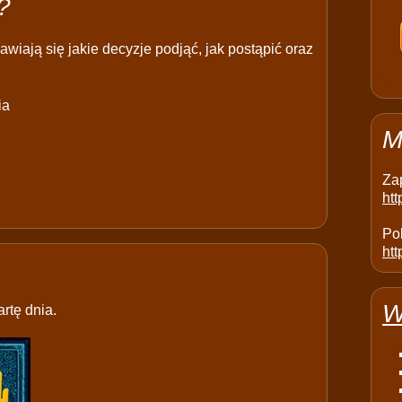
?
wiają się jakie decyzje podjąć, jak postąpić oraz
ia
M
Za
ht
Pol
htt
W
rtę dnia.