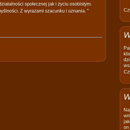
iałalności społecznej jak i życiu osobistym.
Czy
yślności. Z wyrazami szacunku i uznania. ”
W
Pam
kli
dzi
ws
Czy
W
Na
wró
jak
on 