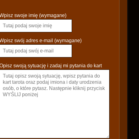
P
Wpisz swoje imię (wymagane)
l
e
a
s
Wpisz swój adres e-mail (wymagane)
e
l
e
Opisz swoją sytuację i zadaj mi pytania do kart
a
v
e
t
h
i
s
f
i
e