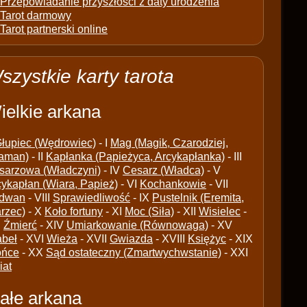
Przepowiadanie przyszłości z daty urodzenia
Tarot darmowy
Tarot partnerski online
szystkie karty tarota
ielkie arkana
łupiec (Wędrowiec)
- I
Mag (Magik, Czarodziej,
aman)
- II
Kapłanka (Papieżyca, Arcykapłanka)
- III
sarzowa (Władczyni)
- IV
Cesarz (Władca)
- V
cykapłan (Wiara, Papież)
- VI
Kochankowie
- VII
dwan
- VIII
Sprawiedliwość
- IX
Pustelnik (Eremita,
arzec)
- X
Koło fortuny
- XI
Moc (Siła)
- XII
Wisielec
-
I
Źmierć
- XIV
Umiarkowanie (Równowaga)
- XV
abeł
- XVI
Wieża
- XVII
Gwiazda
- XVIII
Księżyc
- XIX
ońce
- XX
Sąd ostateczny (Zmartwychwstanie)
- XXI
iat
ałe arkana