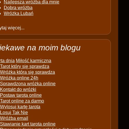
Najlepsza wróżba dla mnie
Dobra wróżba
Wróżka Lubań
taj więcej...
iekawe na moim blogu
ta dnia
Miłość karmiczna
Tarot który się sprawdza
Wróżka która się sprawdza
Wróżka online 24h
Sprawdzona wróżka online
Kontakt do wróżki
Postaw tarota online
Tarot online za darmo
Wylosuj kartę tarota
Losuj Tak Nie
Wróżba email
Stawianie kart tarota online