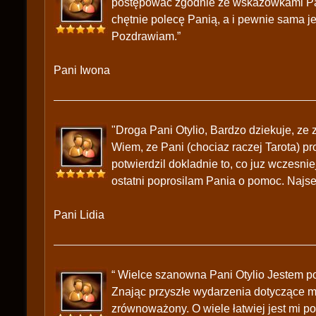
postępować zgodnie ze wskazówkami Pani
chętnie polecę Panią, a i pewnie sama j
Pozdrawiam.”
Pani Iwona
"Droga Pani Otylio, Bardzo dziekuje, ze
Wiem, ze Pani (chociaz raczej Tarota) p
potwierdzil dokladnie to, co juz wczesni
ostatni poprosilam Pania o pomoc. Najse
Pani Lidia
“ Wielce szanowna Pani Otylio Jestem p
Znając przyszłe wydarzenia dotyczące mn
zrównoważony. O wiele łatwiej jest mi 