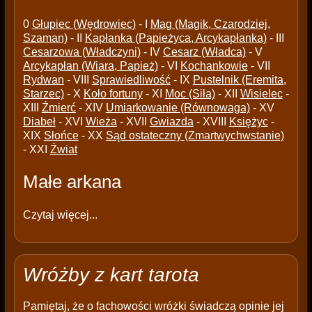
0
Głupiec (Wędrowiec)
- I
Mag (Magik, Czarodziej,
Szaman)
- II
Kapłanka (Papieżyca, Arcykapłanka)
- III
Cesarzowa (Władczyni)
- IV
Cesarz (Władca)
- V
Arcykapłan (Wiara, Papież)
- VI
Kochankowie
- VII
Rydwan
- VIII
Sprawiedliwość
- IX
Pustelnik (Eremita,
Starzec)
- X
Koło fortuny
- XI
Moc (Siła)
- XII
Wisielec
-
XIII
Źmierć
- XIV
Umiarkowanie (Równowaga)
- XV
Diabeł
- XVI
Wieża
- XVII
Gwiazda
- XVIII
Księżyc
-
XIX
Słońce
- XX
Sąd ostateczny (Zmartwychwstanie)
- XXI
Źwiat
Małe arkana
Czytaj więcej...
Wróżby z kart tarota
Pamiętaj, że o fachowości wróżki świadczą opinie jej