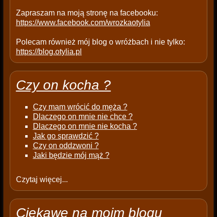
.
Zapraszam na moją stronę na facebooku:
https://www.facebook.com/wrozkaotylia
Polecam również mój blog o wróżbach i nie tylko:
https://blog.otylia.pl
Czy on kocha ?
Czy mam wrócić do męża ?
Dlaczego on mnie nie chce ?
Dlaczego on mnie nie kocha ?
Jak go sprawdzić ?
Czy on oddzwoni ?
Jaki będzie mój mąż ?
Czytaj więcej...
Ciekawe na moim blogu