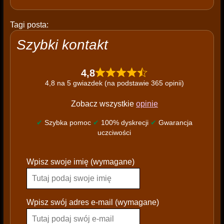
Tagi posta:
Szybki kontakt
4,8
4,8 na 5 gwiazdek (na podstawie 365 opinii)
Zobacz wszystkie
opinie
✔
Szybka pomoc
✔
100% dyskrecji
✔
Gwarancja
uczciwości
P
Wpisz swoje imię (wymagane)
l
e
a
s
Wpisz swój adres e-mail (wymagane)
e