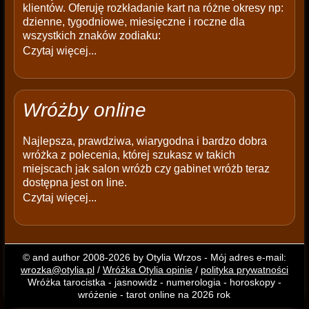
klientów. Oferuję rozkładanie kart na różne okresy np:
dzienne, tygodniowe, miesięczne i roczne dla
wszystkich znaków zodiaku:
Czytaj więcej...
Wróżby online
Najlepsza, prawdziwa, wiarygodna i bardzo dobra
wróżka z polecenia, której szukasz w takich
miejscach jak salon wróżb czy gabinet wróżb teraz
dostępna jest on line.
Czytaj więcej...
© and author 2008-2026 by Otylia Wrzos - Mój adres e-mail:
wrozka@otylia.pl
/
Wróżka Otylia opinie
/
polityka prywatności
Wróżka tarocistka - jasnowidz - numerologia - horoskopy -
wróżenie - tarot online na 2026 rok