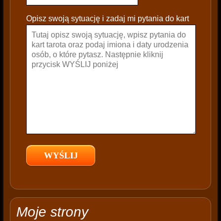
l
e
Opisz swoją sytuację i zadaj mi pytania do kart
a
v
e
t
h
i
s
f
i
e
l
d
e
m
p
t
Moje strony
y