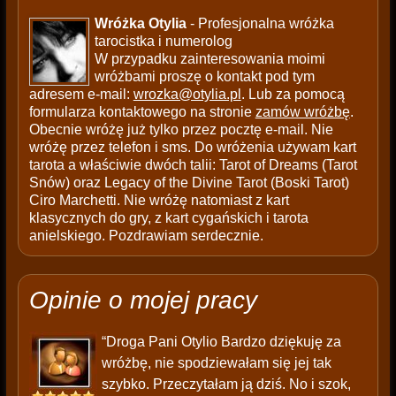
Wróżka Otylia
- Profesjonalna wróżka
tarocistka i numerolog
W przypadku zainteresowania moimi
wróżbami proszę o kontakt pod tym
adresem e-mail:
wrozka@otylia.pl
. Lub za pomocą
formularza kontaktowego na stronie
zamów wróżbę
.
Obecnie wróżę już tylko przez pocztę e-mail. Nie
wróżę przez telefon i sms. Do wróżenia używam kart
tarota a właściwie dwóch talii: Tarot of Dreams (Tarot
Snów) oraz Legacy of the Divine Tarot (Boski Tarot)
Ciro Marchetti. Nie wróżę natomiast z kart
klasycznych do gry, z kart cygańskich i tarota
anielskiego. Pozdrawiam serdecznie.
Opinie o mojej pracy
“Droga Pani Otylio Bardzo dziękuję za
wróżbę, nie spodziewałam się jej tak
szybko. Przeczytałam ją dziś. No i szok,