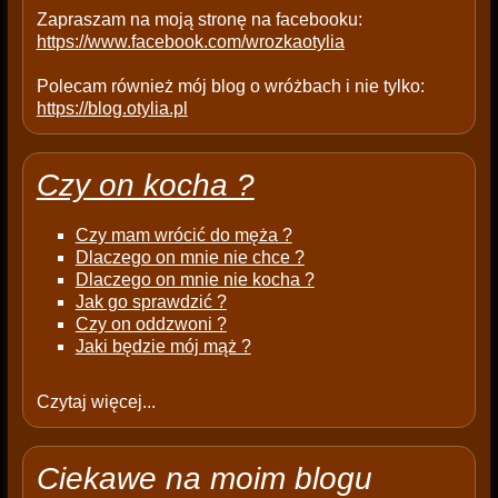
.
Zapraszam na moją stronę na facebooku:
https://www.facebook.com/wrozkaotylia
Polecam również mój blog o wróżbach i nie tylko:
https://blog.otylia.pl
Czy on kocha ?
Czy mam wrócić do męża ?
Dlaczego on mnie nie chce ?
Dlaczego on mnie nie kocha ?
Jak go sprawdzić ?
Czy on oddzwoni ?
Jaki będzie mój mąż ?
Czytaj więcej...
Ciekawe na moim blogu