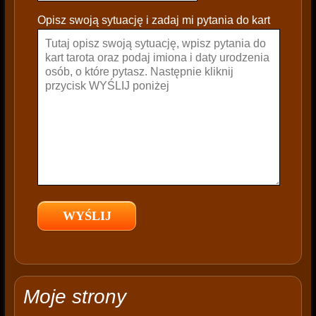
e
Opisz swoją sytuację i zadaj mi pytania do kart
a
v
e
t
h
i
s
f
i
e
l
d
e
m
p
t
Moje strony
y