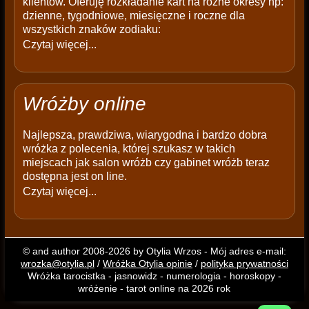
klientów. Oferuję rozkładanie kart na różne okresy np:
dzienne, tygodniowe, miesięczne i roczne dla
wszystkich znaków zodiaku:
Czytaj więcej...
Wróżby online
Najlepsza, prawdziwa, wiarygodna i bardzo dobra
wróżka z polecenia, której szukasz w takich
miejscach jak salon wróżb czy gabinet wróżb teraz
dostępna jest on line.
Czytaj więcej...
© and author 2008-2026 by Otylia Wrzos - Mój adres e-mail:
wrozka@otylia.pl
/
Wróżka Otylia opinie
/
polityka prywatności
Wróżka tarocistka - jasnowidz - numerologia - horoskopy -
wróżenie - tarot online na 2026 rok