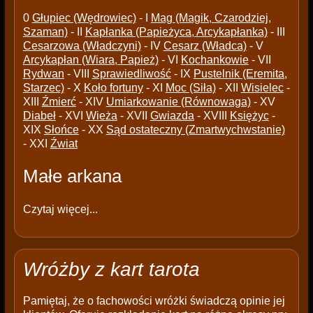
0
Głupiec (Wędrowiec)
- I
Mag (Magik, Czarodziej,
Szaman)
- II
Kapłanka (Papieżyca, Arcykapłanka)
- III
Cesarzowa (Władczyni)
- IV
Cesarz (Władca)
- V
Arcykapłan (Wiara, Papież)
- VI
Kochankowie
- VII
Rydwan
- VIII
Sprawiedliwość
- IX
Pustelnik (Eremita,
Starzec)
- X
Koło fortuny
- XI
Moc (Siła)
- XII
Wisielec
-
XIII
Źmierć
- XIV
Umiarkowanie (Równowaga)
- XV
Diabeł
- XVI
Wieża
- XVII
Gwiazda
- XVIII
Księżyc
-
XIX
Słońce
- XX
Sąd ostateczny (Zmartwychwstanie)
- XXI
Źwiat
Małe arkana
Czytaj więcej...
Wróżby z kart tarota
Pamiętaj, że o fachowości wróżki świadczą opinie jej