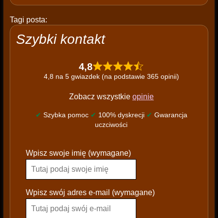
Tagi posta:
Szybki kontakt
4,8
4,8 na 5 gwiazdek (na podstawie 365 opinii)
Zobacz wszystkie
opinie
✔
Szybka pomoc
✔
100% dyskrecji
✔
Gwarancja
uczciwości
P
Wpisz swoje imię (wymagane)
l
e
a
s
Wpisz swój adres e-mail (wymagane)
e
l