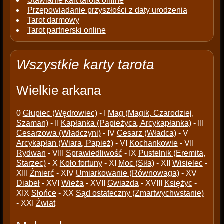
Stawianie kart tarota online
Przepowiadanie przyszłości z daty urodzenia
Tarot darmowy
Tarot partnerski online
Wszystkie karty tarota
Wielkie arkana
0
Głupiec (Wędrowiec)
- I
Mag (Magik, Czarodziej,
Szaman)
- II
Kapłanka (Papieżyca, Arcykapłanka)
- III
Cesarzowa (Władczyni)
- IV
Cesarz (Władca)
- V
Arcykapłan (Wiara, Papież)
- VI
Kochankowie
- VII
Rydwan
- VIII
Sprawiedliwość
- IX
Pustelnik (Eremita,
Starzec)
- X
Koło fortuny
- XI
Moc (Siła)
- XII
Wisielec
-
XIII
Źmierć
- XIV
Umiarkowanie (Równowaga)
- XV
Diabeł
- XVI
Wieża
- XVII
Gwiazda
- XVIII
Księżyc
-
XIX
Słońce
- XX
Sąd ostateczny (Zmartwychwstanie)
- XXI
Źwiat