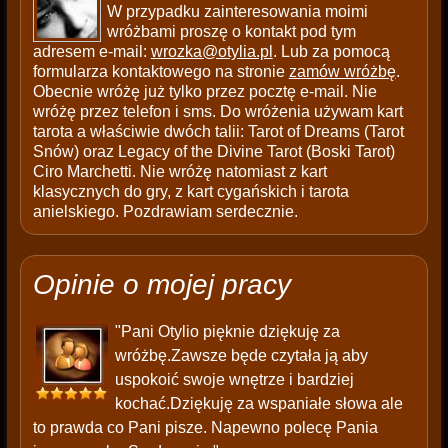
W przypadku zainteresowania moimi
wróżbami proszę o kontakt pod tym
adresem e-mail:
wrozka@otylia.pl
. Lub za pomocą
formularza kontaktowego na stronie
zamów wróżbę
.
Obecnie wróżę już tylko przez pocztę e-mail. Nie
wróżę przez telefon i sms. Do wróżenia używam kart
tarota a właściwie dwóch talii: Tarot of Dreams (Tarot
Snów) oraz Legacy of the Divine Tarot (Boski Tarot)
Ciro Marchetti. Nie wróżę natomiast z kart
klasycznych do gry, z kart cygańskich i tarota
anielskiego. Pozdrawiam serdecznie.
Opinie o mojej pracy
"Pani Otylio pięknie dziękuję za
wróżbę.Zawsze będe czytała ją aby
uspokoić swoje wnętrze i bardziej
kochać.Dziękuję za wspaniałe słowa ale
to prawda co Pani pisze. Napewno polecę Pania