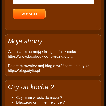
e
l
d
e
m
p
t
Moje strony
y
.
Zapraszam na moją stronę na facebooku:
https://www.facebook.com/wrozkaotylia
Polecam również mój blog o wróżbach i nie tylko:
https://blog.otylia.pl
Czy on kocha ?
Czy mam wrócić do męża ?
Dlaczego on mnie nie chce ?