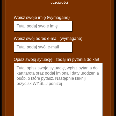
uczciwości
P
Wpisz swoje imię (wymagane)
l
e
a
s
Wpisz swój adres e-mail (wymagane)
e
l
e
Opisz swoją sytuację i zadaj mi pytania do kart
a
v
e
t
h
i
s
f
i